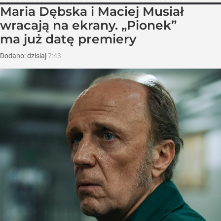
Maria Dębska i Maciej Musiał
wracają na ekrany. „Pionek”
ma już datę premiery
Dodano:
dzisiaj
7:43