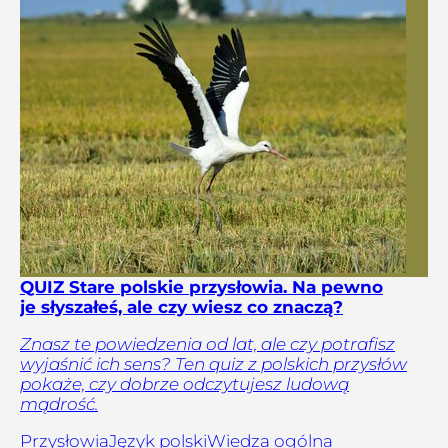
QUIZ Stare polskie przysłowia. Na pewno
je słyszałeś, ale czy wiesz co znaczą?
Znasz te powiedzenia od lat, ale czy potrafisz
wyjaśnić ich sens? Ten quiz z polskich przysłów
pokaże, czy dobrze odczytujesz ludową
mądrość.
Przysłowia
Język polski
Wiedza ogólna