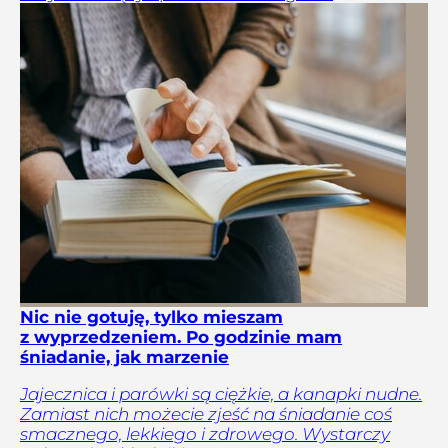
Nic nie gotuję, tylko mieszam
z wyprzedzeniem. Po godzinie mam
śniadanie, jak marzenie
Jajecznica i parówki są ciężkie, a kanapki nudne.
Zamiast nich możecie zjeść na śniadanie coś
smacznego, lekkiego i zdrowego. Wystarczy