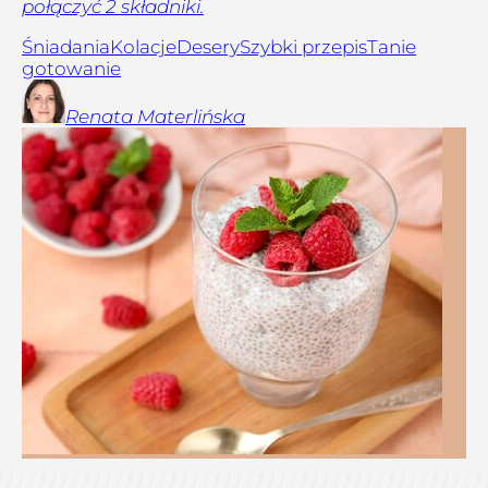
połączyć 2 składniki.
Śniadania
Kolacje
Desery
Szybki przepis
Tanie
gotowanie
Renata
Materlińska