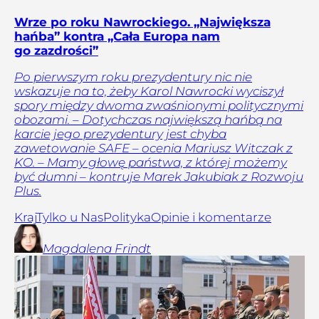
Wrze po roku Nawrockiego. „Największa
hańba” kontra „Cała Europa nam
go zazdrości”
Po pierwszym roku prezydentury nic nie
wskazuje na to, żeby Karol Nawrocki wyciszył
spory między dwoma zwaśnionymi politycznymi
obozami. – Dotychczas największą hańbą na
karcie jego prezydentury jest chyba
zawetowanie SAFE – ocenia Mariusz Witczak z
KO. – Mamy głowę państwa, z której możemy
być dumni – kontruje Marek Jakubiak z Rozwoju
Plus.
Kraj
Tylko u Nas
Polityka
Opinie i komentarze
Magdalena
Frindt