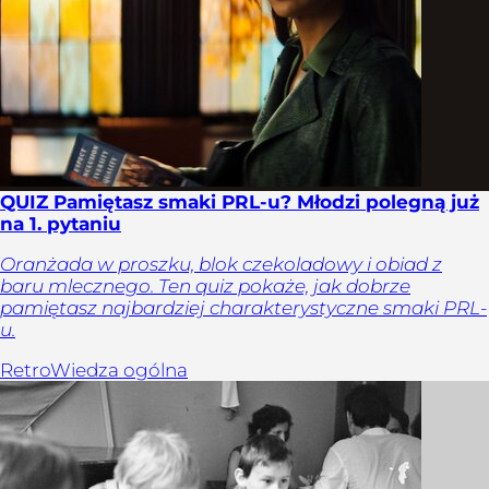
QUIZ Pamiętasz smaki PRL-u? Młodzi polegną już
na 1. pytaniu
Oranżada w proszku, blok czekoladowy i obiad z
baru mlecznego. Ten quiz pokaże, jak dobrze
pamiętasz najbardziej charakterystyczne smaki PRL-
u.
Retro
Wiedza ogólna