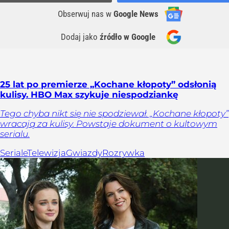
Obserwuj nas
w
Google News
Dodaj jako
źródło w Google
25 lat po premierze „Kochane kłopoty” odsłonią
kulisy. HBO Max szykuje niespodziankę
Tego chyba nikt się nie spodziewał. „Kochane kłopoty”
wracają za kulisy. Powstaje dokument o kultowym
serialu.
Seriale
Telewizja
Gwiazdy
Rozrywka