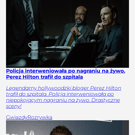
Policja interweniowała po nagraniu na żywo.
Perez Hilton trafił do szpitala
Legendarny hollywoodzki bloger Perez Hilton
trafił do szpitala. Policja interweniowała po
niepokojącym nagraniu na żywo. Drastyczne
sceny!
Gwiazdy
Rozrywka