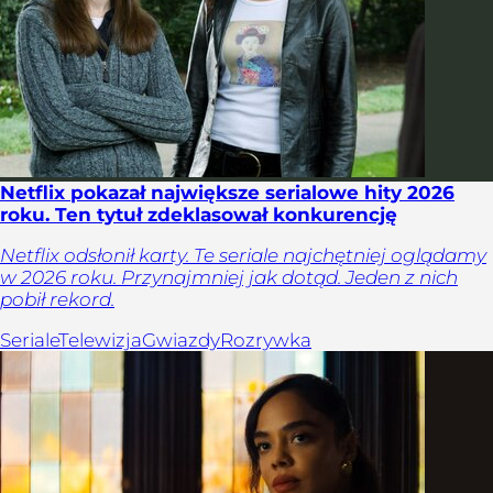
Netflix pokazał największe serialowe hity 2026
roku. Ten tytuł zdeklasował konkurencję
Netflix odsłonił karty. Te seriale najchętniej oglądamy
w 2026 roku. Przynajmniej jak dotąd. Jeden z nich
pobił rekord.
Seriale
Telewizja
Gwiazdy
Rozrywka