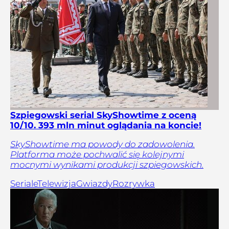
Szpiegowski serial SkyShowtime z oceną
10/10. 393 mln minut oglądania na koncie!
SkyShowtime ma powody do zadowolenia.
Platforma może pochwalić się kolejnymi
mocnymi wynikami produkcji szpiegowskich.
Seriale
Telewizja
Gwiazdy
Rozrywka