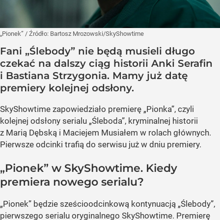
„Pionek”
/ Źródło:
Bartosz Mrozowski/SkyShowtime
Fani „Ślebody” nie będą musieli długo
czekać na dalszy ciąg historii Anki Serafin
i Bastiana Strzygonia. Mamy już datę
premiery kolejnej odsłony.
SkyShowtime zapowiedziało premierę „Pionka”, czyli
kolejnej odsłony serialu „Śleboda”, kryminalnej historii
z Marią Dębską i Maciejem Musiałem w rolach głównych.
Pierwsze odcinki trafią do serwisu już w dniu premiery.
„Pionek” w SkyShowtime. Kiedy
premiera nowego serialu?
„Pionek” będzie sześcioodcinkową kontynuacją „Ślebody”,
pierwszego serialu oryginalnego SkyShowtime. Premierę