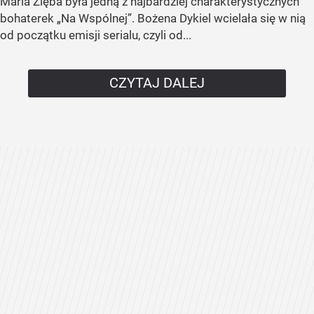
Maria Zięba była jedną z najbardziej charakterystycznych
bohaterek „Na Wspólnej”. Bożena Dykiel wcielała się w nią
od początku emisji serialu, czyli od...
CZYTAJ DALEJ