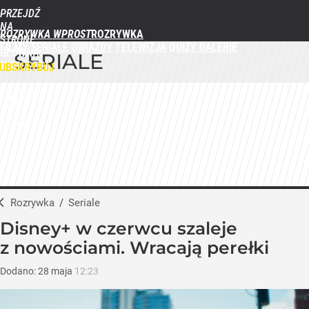
PRZEJDŹ
NA
ROZRYWKA WPROST
STRONĘ
FILMY
SERIALE
GWIAZDY
TELEWIZJA
QUIZY
GALERIE
GŁÓWNĄ
SERIALE
WPROST.PL
UBSKRYBUJ
ZALOGUJ
MENU
Rozrywka
/
Seriale
Disney+ w czerwcu szaleje
z nowościami. Wracają perełki
Dodano:
28
maja
12:23