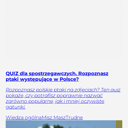
QUIZ dla spostrzegawczych. Rozpoznasz
ptaki występujące w Polsce?
Rozpoznasz polskie ptaki na zdjęciach? Ten quiz
pokaże, czy potrafisz poprawnie nazwać
zarówno popularne, jak i mniej oczywiste
gatunki.
Wiedza ogólna
Misz Masz
Trudne