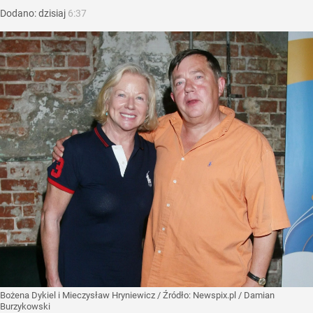
Dodano:
dzisiaj
6:37
Bożena Dykiel i Mieczysław Hryniewicz
/ Źródło:
Newspix.pl
/
Damian
Burzykowski