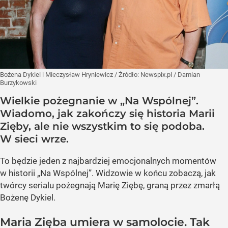
Bożena Dykiel i Mieczysław Hryniewicz
/ Źródło:
Newspix.pl
/
Damian
Burzykowski
Wielkie pożegnanie w „Na Wspólnej”.
Wiadomo, jak zakończy się historia Marii
Zięby, ale nie wszystkim to się podoba.
W sieci wrze.
To będzie jeden z najbardziej emocjonalnych momentów
w historii „Na Wspólnej”. Widzowie w końcu zobaczą, jak
twórcy serialu pożegnają Marię Ziębę, graną przez zmarłą
Bożenę Dykiel.
Maria Zięba umiera w samolocie. Tak