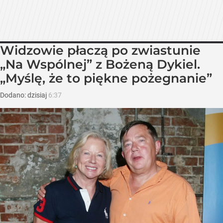
Widzowie płaczą po zwiastunie
„Na Wspólnej” z Bożeną Dykiel.
„Myślę, że to piękne pożegnanie”
Dodano:
dzisiaj
6:37