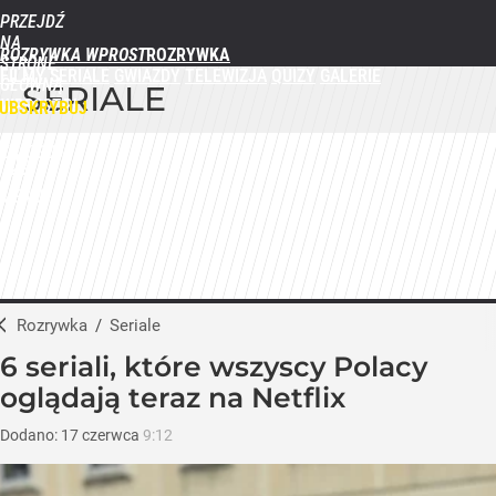
PRZEJDŹ
NA
ROZRYWKA WPROST
STRONĘ
FILMY
SERIALE
GWIAZDY
TELEWIZJA
QUIZY
GALERIE
GŁÓWNĄ
SERIALE
WPROST.PL
UBSKRYBUJ
ZALOGUJ
MENU
Rozrywka
/
Seriale
6 seriali, które wszyscy Polacy
oglądają teraz na Netflix
Dodano:
17
czerwca
9:12