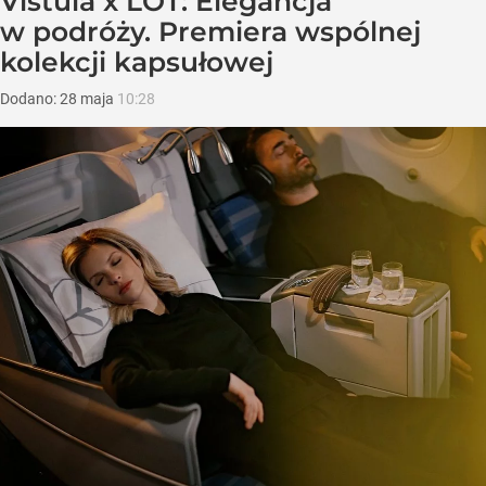
Vistula x LOT: Elegancja
w podróży. Premiera wspólnej
kolekcji kapsułowej
Dodano:
28
maja
10:28