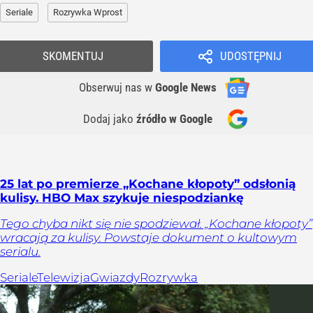
Seriale
Rozrywka Wprost
SKOMENTUJ
UDOSTĘPNIJ
Obserwuj nas
w
Google News
Dodaj jako
źródło w Google
25 lat po premierze „Kochane kłopoty” odsłonią
kulisy. HBO Max szykuje niespodziankę
Tego chyba nikt się nie spodziewał. „Kochane kłopoty”
wracają za kulisy. Powstaje dokument o kultowym
serialu.
Seriale
Telewizja
Gwiazdy
Rozrywka