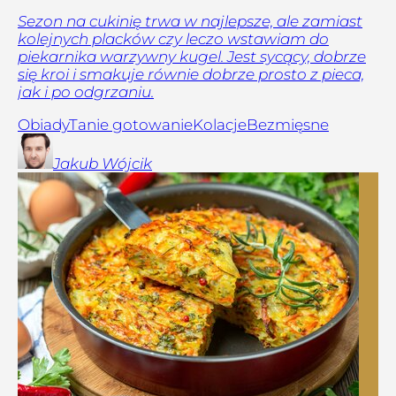
Sezon na cukinię trwa w najlepsze, ale zamiast
kolejnych placków czy leczo wstawiam do
piekarnika warzywny kugel. Jest sycący, dobrze
się kroi i smakuje równie dobrze prosto z pieca,
jak i po odgrzaniu.
Obiady
Tanie gotowanie
Kolacje
Bezmięsne
Jakub
Wójcik