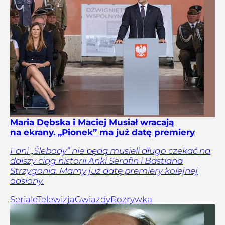
Maria Dębska i Maciej Musiał wracają
na ekrany. „Pionek” ma już datę premiery
Fani „Ślebody” nie będą musieli długo czekać na
dalszy ciąg historii Anki Serafin i Bastiana
Strzygonia. Mamy już datę premiery kolejnej
odsłony.
Seriale
Telewizja
Gwiazdy
Rozrywka