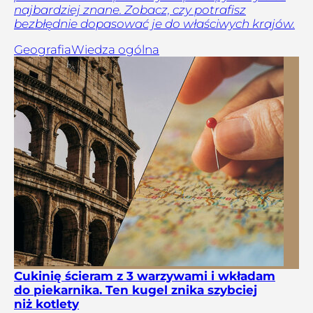
najbardziej znane. Zobacz, czy potrafisz
bezbłędnie dopasować je do właściwych krajów.
Geografia
Wiedza ogólna
Cukinię ścieram z 3 warzywami i wkładam
do piekarnika. Ten kugel znika szybciej
niż kotlety