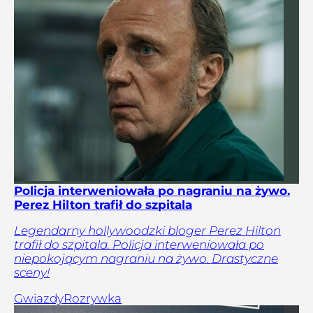
Policja interweniowała po nagraniu na żywo.
Perez Hilton trafił do szpitala
Legendarny hollywoodzki bloger Perez Hilton
trafił do szpitala. Policja interweniowała po
niepokojącym nagraniu na żywo. Drastyczne
sceny!
Gwiazdy
Rozrywka