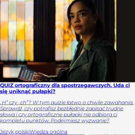
QUIZ ortograficzny dla spostrzegawczych. Uda ci
się uniknąć pułapki?
„H” czy „ch”? W tym quizie łatwo o chwilę zawahania.
Sprawdź, czy potrafisz bezbłędnie zapisać trudne
słowa i czy ortograficzne pułapki nie odbiorą ci
kompletu punktów. Podejmiesz wyzwanie?
Język polski
Wiedza ogólna