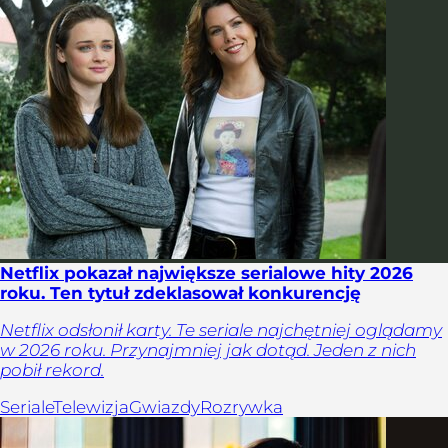
Netflix pokazał największe serialowe hity 2026
roku. Ten tytuł zdeklasował konkurencję
Netflix odsłonił karty. Te seriale najchętniej oglądamy
w 2026 roku. Przynajmniej jak dotąd. Jeden z nich
pobił rekord.
Seriale
Telewizja
Gwiazdy
Rozrywka