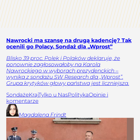
Nawrocki ma szansę na drugą kadencję? Tak
ocenili go Polacy. Sondaż dla „Wprost”
Blisko 39 proc. Polek i Polaków deklaruje, że
ponownie zagłosowałoby na Karola
Nawrockiego w wyborach prezydenckich –
wynika z sondażu SW Research dla „Wprost”.
Grupa krytyków głowy państwa jest liczniejsza.
Sondaże
Kraj
Tylko u Nas
Polityka
Opinie i
komentarze
Magdalena
Frindt