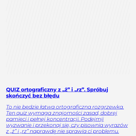
QUIZ ortograficzny z „ż” i „rz”. Spróbuj
skończyć bez błędu
To nie będzie łatwa ortograficzna rozgrzewka.
Ten quiz wymaga znajomości zasad, dobrej
pamięci i pełnej koncentracji. Podejmij
wyzwanie i przekonaj się, czy pisownia wyrazów
z „ż” i „rz” naprawdę nie sprawia ci problemu.