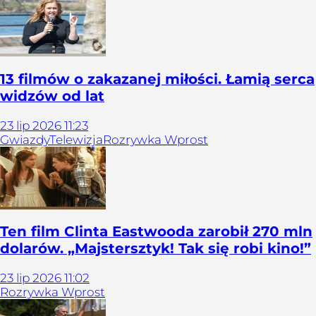
13 filmów o zakazanej miłości. Łamią serca
widzów od lat
23
lip
2026
11:23
Gwiazdy
Telewizja
Rozrywka Wprost
Ten film Clinta Eastwooda zarobił 270 mln
dolarów. „Majstersztyk! Tak się robi kino!”
23
lip
2026
11:02
Rozrywka Wprost