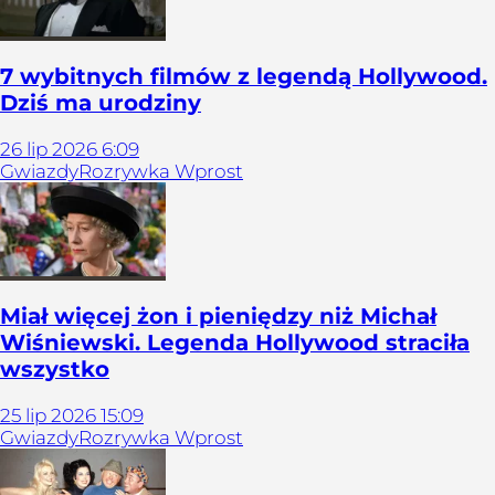
7 wybitnych filmów z legendą Hollywood.
Dziś ma urodziny
26
lip
2026
6:09
Gwiazdy
Rozrywka Wprost
Miał więcej żon i pieniędzy niż Michał
Wiśniewski. Legenda Hollywood straciła
wszystko
25
lip
2026
15:09
Gwiazdy
Rozrywka Wprost