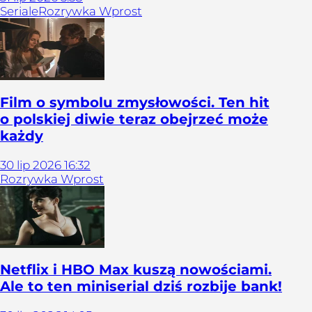
Seriale
Rozrywka Wprost
Film o symbolu zmysłowości. Ten hit
o polskiej diwie teraz obejrzeć może
każdy
30
lip
2026
16:32
Rozrywka Wprost
Netflix i HBO Max kuszą nowościami.
Ale to ten miniserial dziś rozbije bank!