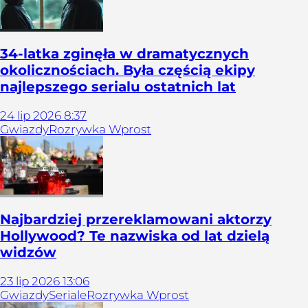
34-latka zginęła w dramatycznych
okolicznościach. Była częścią ekipy
najlepszego serialu ostatnich lat
24
lip
2026
8:37
Gwiazdy
Rozrywka Wprost
Najbardziej przereklamowani aktorzy
Hollywood? Te nazwiska od lat dzielą
widzów
23
lip
2026
13:06
Gwiazdy
Seriale
Rozrywka Wprost