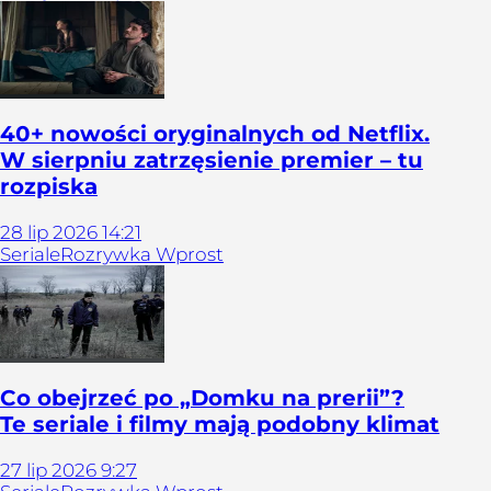
40+ nowości oryginalnych od Netflix.
W sierpniu zatrzęsienie premier – tu
rozpiska
28
lip
2026
14:21
Seriale
Rozrywka Wprost
Co obejrzeć po „Domku na prerii”?
Te seriale i filmy mają podobny klimat
27
lip
2026
9:27