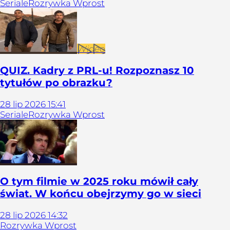
Seriale
Rozrywka Wprost
Wideo
QUIZ. Kadry z PRL-u! Rozpoznasz 10
tytułów po obrazku?
28
lip
2026
15:41
Seriale
Rozrywka Wprost
O tym filmie w 2025 roku mówił cały
świat. W końcu obejrzymy go w sieci
28
lip
2026
14:32
Rozrywka Wprost