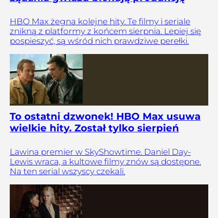
HBO Max żegna kolejne hity. Te filmy i seriale
znikną z platformy z końcem sierpnia. Lepiej się
pospieszyć, są wśród nich prawdziwe perełki.
To ostatni dzwonek! HBO Max usuwa
wielkie hity. Został tylko sierpień
Lawina premier w SkyShowtime. Daniel Day-
Lewis wraca, a kultowe filmy znów są dostępne.
Na ten serial wszyscy czekali.