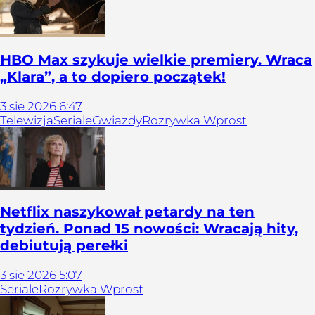
HBO Max szykuje wielkie premiery. Wraca
„Klara”, a to dopiero początek!
3
sie
2026
6:47
Telewizja
Seriale
Gwiazdy
Rozrywka Wprost
Netflix naszykował petardy na ten
tydzień. Ponad 15 nowości: Wracają hity,
debiutują perełki
3
sie
2026
5:07
Seriale
Rozrywka Wprost