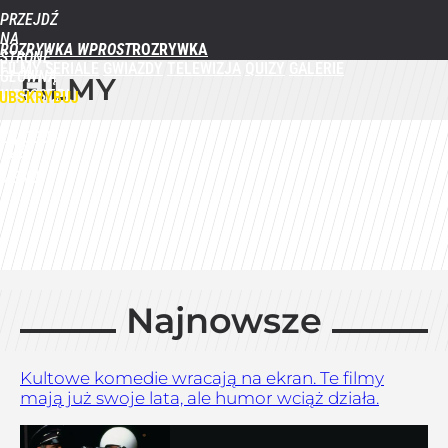
PRZEJDŹ
NA
ROZRYWKA WPROST
STRONĘ
FILMY
SERIALE
GWIAZDY
TELEWIZJA
QUIZY
GALERIE
GŁÓWNĄ
FILMY
WPROST.PL
UBSKRYBUJ
ZALOGUJ
MENU
Najnowsze
Kultowe komedie wracają na ekran. Te filmy
mają już swoje lata, ale humor wciąż działa.