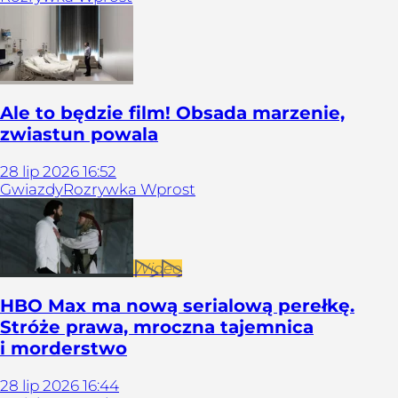
Ale to będzie film! Obsada marzenie,
zwiastun powala
28
lip
2026
16:52
Gwiazdy
Rozrywka Wprost
Wideo
HBO Max ma nową serialową perełkę.
Stróże prawa, mroczna tajemnica
i morderstwo
28
lip
2026
16:44