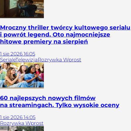
Mroczny thriller twórcy kultowego serialu
i powrót legend. Oto najmocniejsze
hitowe premiery na sierpień
1
sie
2026
16:05
Seriale
Telewizja
Rozrywka Wprost
60 najlepszych nowych filmów
na streamingach. Tylko wysokie oceny
1
sie
2026
14:05
Rozrywka Wprost