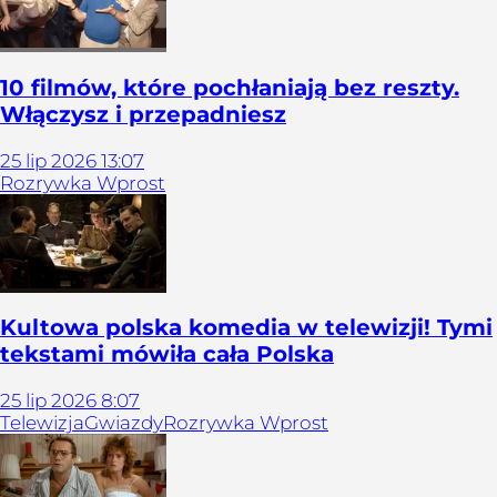
10 filmów, które pochłaniają bez reszty.
Włączysz i przepadniesz
25
lip
2026
13:07
Rozrywka Wprost
Kultowa polska komedia w telewizji! Tymi
tekstami mówiła cała Polska
25
lip
2026
8:07
Telewizja
Gwiazdy
Rozrywka Wprost