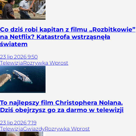
Co dziś robi kapitan z filmu „Rozbitkowie”
na Netflix? Katastrofa wstrząsnęła
światem
23
lip
2026
9:50
Telewizja
Rozrywka Wprost
To najlepszy film Christophera Nolana.
Dziś obejrzysz go za darmo w telewizji
23
lip
2026
7:19
Telewizja
Gwiazdy
Rozrywka Wprost