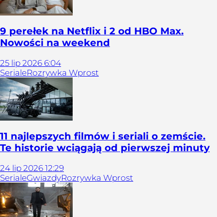
9 perełek na Netflix i 2 od HBO Max.
Nowości na weekend
25
lip
2026
6:04
Seriale
Rozrywka Wprost
11 najlepszych filmów i seriali o zemście.
Te historie wciągają od pierwszej minuty
24
lip
2026
12:29
Seriale
Gwiazdy
Rozrywka Wprost