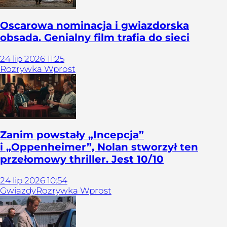
Oscarowa nominacja i gwiazdorska
obsada. Genialny film trafia do sieci
24
lip
2026
11:25
Rozrywka Wprost
Zanim powstały „Incepcja”
i „Oppenheimer”, Nolan stworzył ten
przełomowy thriller. Jest 10/10
24
lip
2026
10:54
Gwiazdy
Rozrywka Wprost