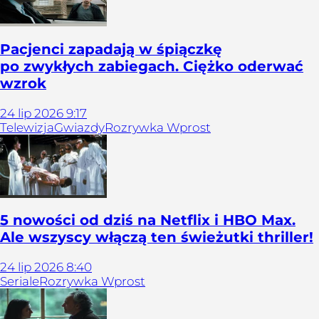
Pacjenci zapadają w śpiączkę
po zwykłych zabiegach. Ciężko oderwać
wzrok
24
lip
2026
9:17
Telewizja
Gwiazdy
Rozrywka Wprost
5 nowości od dziś na Netflix i HBO Max.
Ale wszyscy włączą ten świeżutki thriller!
24
lip
2026
8:40
Seriale
Rozrywka Wprost