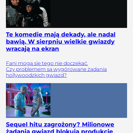
Te komedie mają dekady, ale nadal
bawią. W sierpniu wielkie gwiazdy
wracają na ekran
Fani mogą się tego nie doczekać.
Czy problemem są wygórowane żądania
hollywoodzkich gwiazd?
Sequel hitu zagrożony? Milionowe
żądania gwiazd blokują produkcję