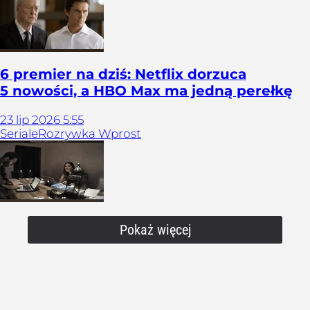
6 premier na dziś: Netflix dorzuca
5 nowości, a HBO Max ma jedną perełkę
23
lip
2026
5:55
Seriale
Rozrywka Wprost
Pokaż więcej