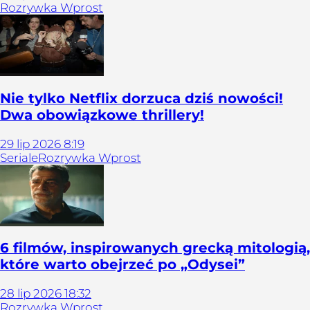
Rozrywka Wprost
Nie tylko Netflix dorzuca dziś nowości!
Dwa obowiązkowe thrillery!
29
lip
2026
8:19
Seriale
Rozrywka Wprost
6 filmów, inspirowanych grecką mitologią,
które warto obejrzeć po „Odysei”
28
lip
2026
18:32
Rozrywka Wprost