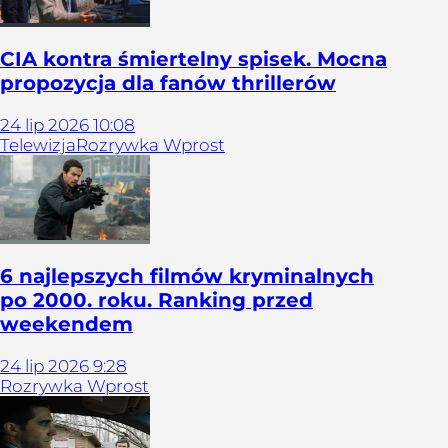
CIA kontra śmiertelny spisek. Mocna
propozycja dla fanów thrillerów
24
lip
2026
10:08
Telewizja
Rozrywka Wprost
6 najlepszych filmów kryminalnych
po 2000. roku. Ranking przed
weekendem
24
lip
2026
9:28
Rozrywka Wprost