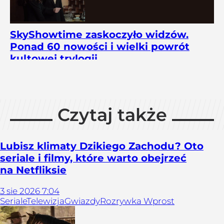
SkyShowtime zaskoczyło widzów.
Ponad 60 nowości i wielki powrót
kultowej trylogii
Czytaj także
Lubisz klimaty Dzikiego Zachodu? Oto
seriale i filmy, które warto obejrzeć
na Netfliksie
3
sie
2026
7:04
Seriale
Telewizja
Gwiazdy
Rozrywka Wprost