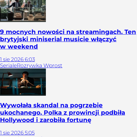
9 mocnych nowości na streamingach. Ten
brytyjski miniserial musicie włączyć
w weekend
1
sie
2026
6:03
Seriale
Rozrywka Wprost
Wywołała skandal na pogrzebie
ukochanego. Polka z prowincji podbiła
Hollywood i zarobiła fortunę
1
sie
2026
5:05