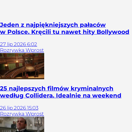
Jeden z najpiękniejszych pałaców
w Polsce. Kręcili tu nawet hity Bollywood
27
lip
2026
6:02
Rozrywka Wprost
25 najlepszych filmów kryminalnych
według Collidera. Idealnie na weekend
26
lip
2026
15:03
Rozrywka Wprost