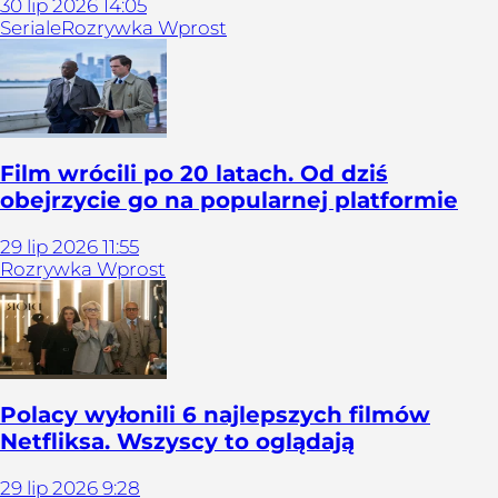
30
lip
2026
14:05
Seriale
Rozrywka Wprost
Film wrócili po 20 latach. Od dziś
obejrzycie go na popularnej platformie
29
lip
2026
11:55
Rozrywka Wprost
Polacy wyłonili 6 najlepszych filmów
Netfliksa. Wszyscy to oglądają
29
lip
2026
9:28