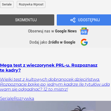
Seriale
Rozrywka Wprost
SKOMENTUJ
UDOSTĘPNIJ
Obserwuj nas
w
Google News
Dodaj jako
źródło w Google
Mega test z wieczorynek PRL-u. Rozpoznasz
te kadry?
Wielki test z kultowych dobranocek dzieciństwa.
Rozpoznacie bajkę po jednym kadrze Ile tytułów uda
wam się odgadnąć? 12 to mistrz!
Seriale
Rozrywka