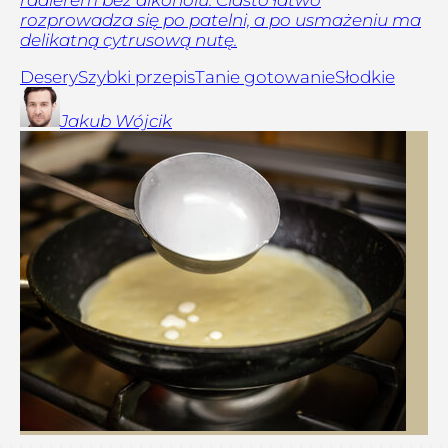
rozprowadza się po patelni, a po usmażeniu ma
delikatną cytrusową nutę.
Desery
Szybki przepis
Tanie gotowanie
Słodkie
Jakub
Wójcik