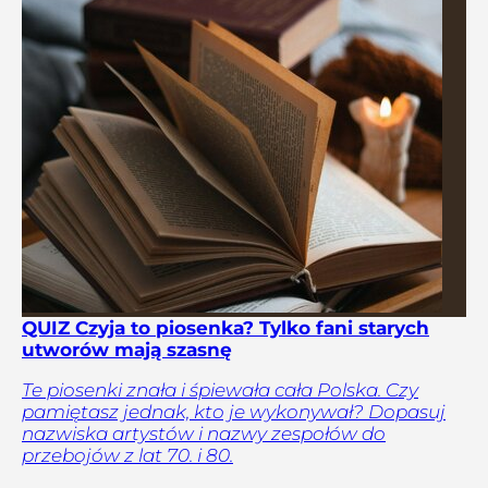
QUIZ Czyja to piosenka? Tylko fani starych
utworów mają szasnę
Te piosenki znała i śpiewała cała Polska. Czy
pamiętasz jednak, kto je wykonywał? Dopasuj
nazwiska artystów i nazwy zespołów do
przebojów z lat 70. i 80.