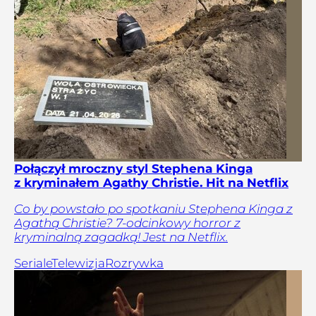
Połączył mroczny styl Stephena Kinga
z kryminałem Agathy Christie. Hit na Netflix
Co by powstało po spotkaniu Stephena Kinga z
Agathą Christie? 7-odcinkowy horror z
kryminalną zagadką! Jest na Netflix.
Seriale
Telewizja
Rozrywka