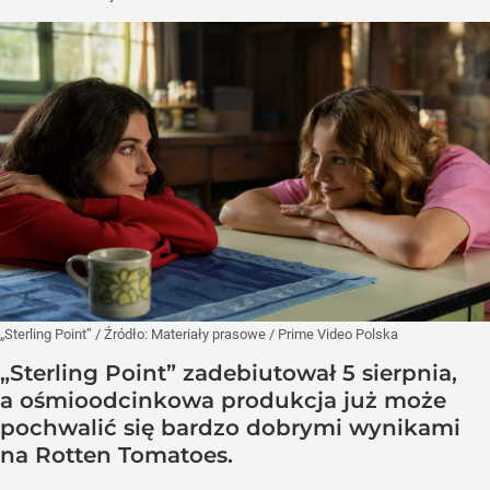
„Sterling Point”
/ Źródło:
Materiały prasowe
/
Prime Video Polska
„Sterling Point” zadebiutował 5 sierpnia,
a ośmioodcinkowa produkcja już może
pochwalić się bardzo dobrymi wynikami
na Rotten Tomatoes.