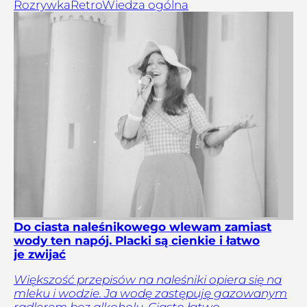
Rozrywka
Retro
Wiedza ogólna
Do ciasta naleśnikowego wlewam zamiast
wody ten napój. Placki są cienkie i łatwo
je zwijać
Większość przepisów na naleśniki opiera się na
mleku i wodzie. Ja wodę zastępuję gazowanym
radlerem bez alkoholu. Ciasto łatwo