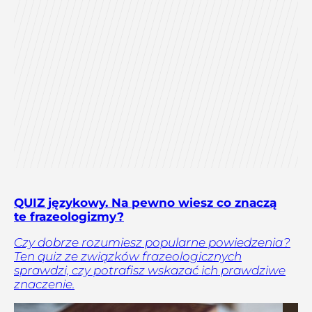
QUIZ językowy. Na pewno wiesz co znaczą
te frazeologizmy?
Czy dobrze rozumiesz popularne powiedzenia?
Ten quiz ze związków frazeologicznych
sprawdzi, czy potrafisz wskazać ich prawdziwe
znaczenie.