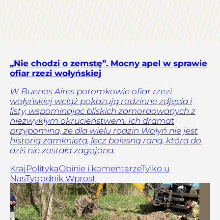
„Nie chodzi o zemstę”. Mocny apel w sprawie
ofiar rzezi wołyńskiej
W Buenos Aires potomkowie ofiar rzezi
wołyńskiej wciąż pokazują rodzinne zdjęcia i
listy, wspominając bliskich zamordowanych z
niezwykłym okrucieństwem. Ich dramat
przypomina, że dla wielu rodzin Wołyń nie jest
historią zamkniętą, lecz bolesną raną, która do
dziś nie została zagojona.
Kraj
Polityka
Opinie i komentarze
Tylko u
Nas
Tygodnik Wprost