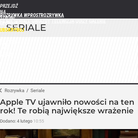
PRZEJDŹ
NA
ROZRYWKA WPROST
STRONĘ
FILMY
SERIALE
GWIAZDY
TELEWIZJA
QUIZY
GALERIE
GŁÓWNĄ
SERIALE
WPROST.PL
UBSKRYBUJ
ZALOGUJ
MENU
Rozrywka
/
Seriale
Apple TV ujawniło nowości na ten
rok! Te robią największe wrażenie
Dodano:
4
lutego
10:55