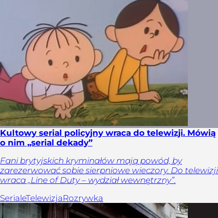
Kultowy serial policyjny wraca do telewizji. Mówią
o nim „serial dekady”
Fani brytyjskich kryminałów mają powód, by
zarezerwować sobie sierpniowe wieczory. Do telewizji
wraca „Line of Duty – wydział wewnętrzny”.
Seriale
Telewizja
Rozrywka