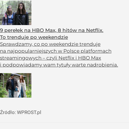
9 perełek na HBO Max, 8 hitów na Netflix.
To trenduje po weekendzie
Sprawdzamy, co po weekendzie trenduje
na najpopularniejszych w Polsce platformach
streamingowych – czyli Netflix i HBO Max
i podpowiadamy wam tytuły warte nadrobienia.
Źródło:
WPROST.pl