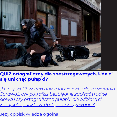
QUIZ ortograficzny dla spostrzegawczych. Uda ci
się uniknąć pułapki?
„H” czy „ch”? W tym quizie łatwo o chwilę zawahania.
Sprawdź, czy potrafisz bezbłędnie zapisać trudne
słowa i czy ortograficzne pułapki nie odbiorą ci
kompletu punktów. Podejmiesz wyzwanie?
Język polski
Wiedza ogólna