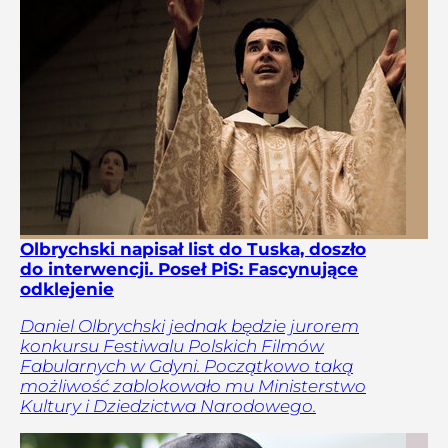
Olbrychski napisał list do Tuska, doszło
do interwencji. Poseł PiS: Fascynujące
odklejenie
Daniel Olbrychski jednak będzie jurorem
konkursu Festiwalu Polskich Filmów
Fabularnych w Gdyni. Początkowo taką
możliwość zablokowało mu Ministerstwo
Kultury i Dziedzictwa Narodowego.