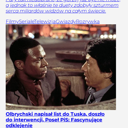
a jednak to właśnie te duety zdobyły szturmem
serca miliardów widzów na całym świecie.
Filmy
Seriale
Telewizja
Gwiazdy
Rozrywka
Olbrychski napisał list do Tuska, doszło
do interwencji. Poseł PiS: Fascynujące
odklejenie