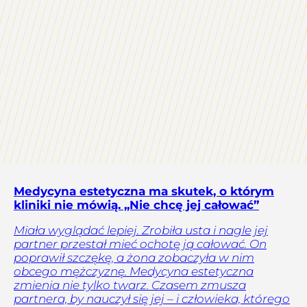
Medycyna estetyczna ma skutek, o którym
kliniki nie mówią. „Nie chcę jej całować”
Miała wyglądać lepiej. Zrobiła usta i nagle jej
partner przestał mieć ochotę ją całować. On
poprawił szczękę, a żona zobaczyła w nim
obcego mężczyznę. Medycyna estetyczna
zmienia nie tylko twarz. Czasem zmusza
partnera, by nauczył się jej – i człowieka, którego