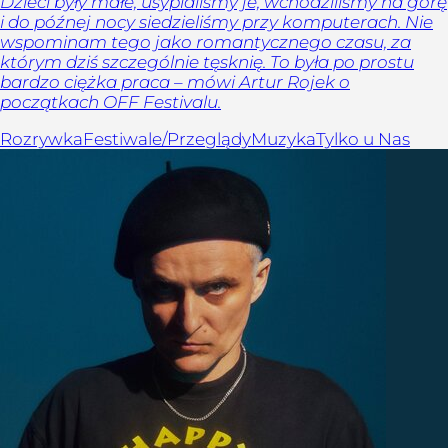
Dzieci były małe, usypialiśmy je, wchodziliśmy na górę
i do późnej nocy siedzieliśmy przy komputerach. Nie
wspominam tego jako romantycznego czasu, za
którym dziś szczególnie tęsknię. To była po prostu
bardzo ciężka praca – mówi Artur Rojek o
początkach OFF Festivalu.
Rozrywka
Festiwale/Przeglądy
Muzyka
Tylko u Nas