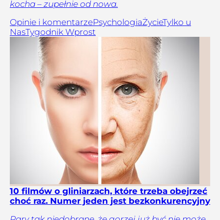
kocha – zupełnie od nowa.
Opinie i komentarze
Psychologia
Życie
Tylko u
Nas
Tygodnik Wprost
10 filmów o gliniarzach, które trzeba obejrzeć
choć raz. Numer jeden jest bezkonkurencyjny
Pary tak niedobrane, że gorzej już być nie może,