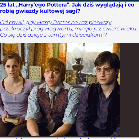
25 lat „Harry’ego Pottera”. Jak dziś wyglądają i co
robią gwiazdy kultowej sagi?
Od chwili, gdy Harry Potter po raz pierwszy
przekroczył próg Hogwartu, minęło już ćwierć wieku.
Co się dziś dzieje z tamtymi dzieciakami?