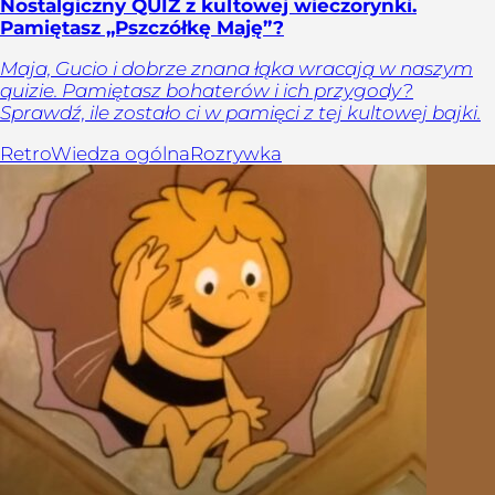
Nostalgiczny QUIZ z kultowej wieczorynki.
Pamiętasz „Pszczółkę Maję”?
Maja, Gucio i dobrze znana łąka wracają w naszym
quizie. Pamiętasz bohaterów i ich przygody?
Sprawdź, ile zostało ci w pamięci z tej kultowej bajki.
Retro
Wiedza ogólna
Rozrywka