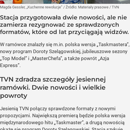
Magda Gessler, „Kuchenne rewolucje”
/ Źródło:
Materiały prasowe
/
TVN
Stacja przygotowała dwie nowości, ale nie
zamierza rezygnować ze sprawdzonych
formatów, które od lat przyciągają widzów.
W ramówce znalazły się m.in. polska wersja „Taskmastera”,
nowy program Doroty Szelągowskiej, jubileuszowe sezony
„Top Model” i „MasterChefa”, a także powrót „Azja
Express”.
TVN zdradza szczegóły jesiennej
ramówki. Dwie nowości i wielkie
powroty
Jesienią TVN połączy sprawdzone formaty z nowymi
propozycjami. Największą premierą będzie polska wersja
międzynarodowego hitu „Taskmaster”, a drugą nowością
okaże się program Doroty Szelągowskiej. Stacja szykuje