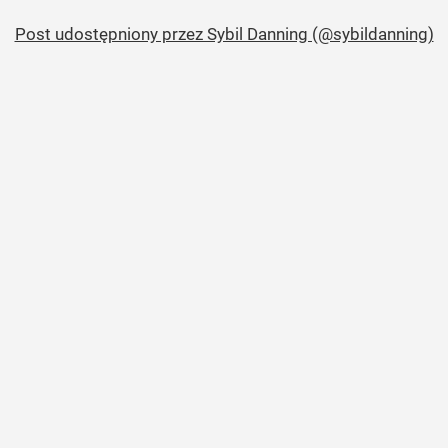
Post udostępniony przez Sybil Danning (@sybildanning)