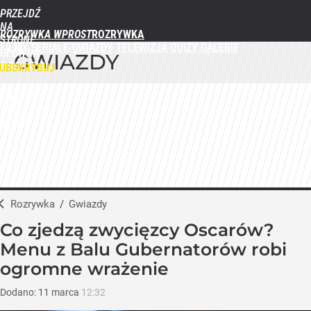
PRZEJDŹ
NA
ROZRYWKA WPROST
STRONĘ
FILMY
SERIALE
GWIAZDY
TELEWIZJA
QUIZY
GALERIE
GŁÓWNĄ
GWIAZDY
WPROST.PL
UBSKRYBUJ
ZALOGUJ
MENU
Rozrywka
/
Gwiazdy
Co zjedzą zwycięzcy Oscarów?
Menu z Balu Gubernatorów robi
ogromne wrażenie
Dodano:
11
marca
12:32