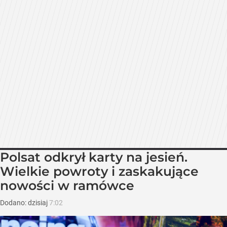
Polsat odkrył karty na jesień.
Wielkie powroty i zaskakujące
nowości w ramówce
Dodano:
dzisiaj
7:02