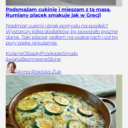
Podsmażam cukinię i mieszam z tą masą.
Rumiany placek smakuje jak w Grecji
Nadmiar cukinii i brak pomysłu na posiłek?
Wystarczy kilka dodatków, by powstało pyszne
danie. Taki placek jadłam na wakacjach i od tej
pory piekę regularnie.
Kolacje
Obiady
Przekąski
Smaki
świata
Bezmięsne
Słone
Anna
Rokicka-Żuk