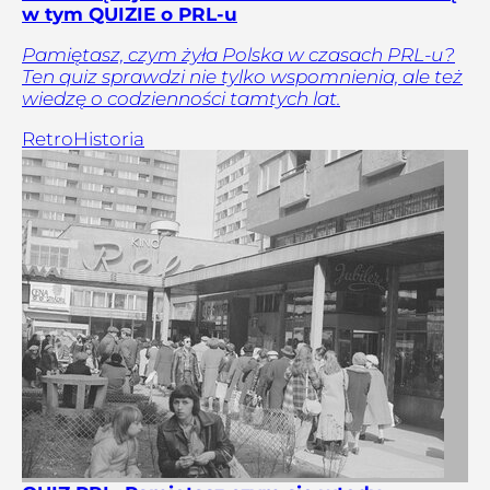
w tym QUIZIE o PRL-u
Pamiętasz, czym żyła Polska w czasach PRL-u?
Ten quiz sprawdzi nie tylko wspomnienia, ale też
wiedzę o codzienności tamtych lat.
Retro
Historia