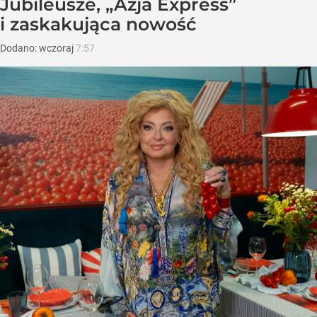
Jubileusze, „Azja Express”
i zaskakująca nowość
Dodano:
wczoraj
7:57