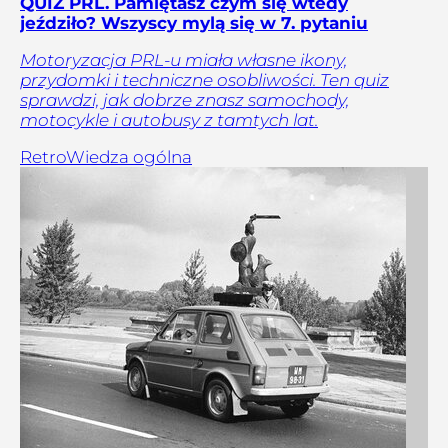
QUIZ PRL. Pamiętasz czym się wtedy
jeździło? Wszyscy mylą się w 7. pytaniu
Motoryzacja PRL-u miała własne ikony,
przydomki i techniczne osobliwości. Ten quiz
sprawdzi, jak dobrze znasz samochody,
motocykle i autobusy z tamtych lat.
Retro
Wiedza ogólna