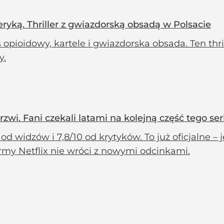
ryką. Thriller z gwiazdorską obsadą w Polsacie
 opioidowy, kartele i gwiazdorska obsada. Ten thri
y.
zwi. Fani czekali latami na kolejną część tego ser
 od widzów i 7,8/10 od krytyków. To już oficjalne 
rmy Netflix nie wróci z nowymi odcinkami.