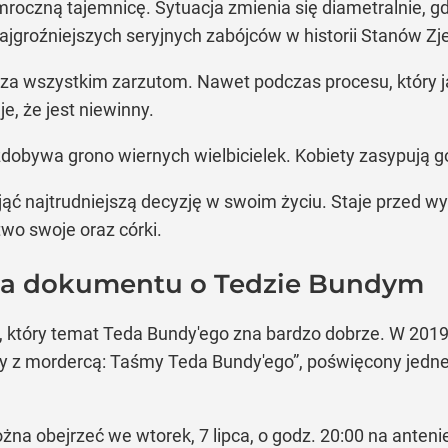
mroczną tajemnicę. Sytuacja zmienia się diametralnie, g
ajgroźniejszych seryjnych zabójców w historii Stanów Z
a wszystkim zarzutom. Nawet podczas procesu, który jak
e, że jest niewinny.
obywa grono wiernych wielbicielek. Kobiety zasypują go 
ć najtrudniejszą decyzję w swoim życiu. Staje przed wy
wo swoje oraz córki.
rca dokumentu o Tedzie Bundym
r, który temat Teda Bundy'ego zna bardzo dobrze. W 201
 z mordercą: Taśmy Teda Bundy'ego”, poświęcony jedne
ożna obejrzeć we wtorek, 7 lipca, o godz. 20:00 na antenie