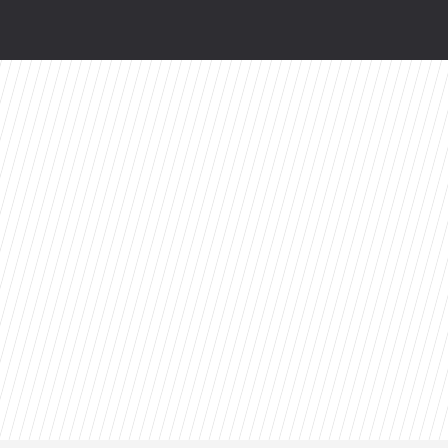
odsłonią kulisy. HBO Max szykuje niespodziankę
ty 2026 roku. Ten tytuł zdeklasował konkurencję
valu: Dziś prawdopodobnie bym tego nie zrobił