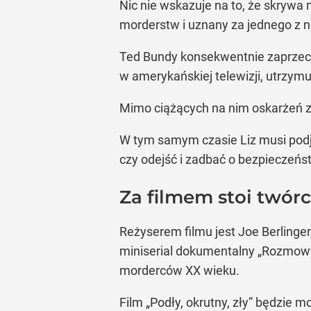
Nic nie wskazuje na to, że skrywa 
morderstw i uznany za jednego z n
Ted Bundy konsekwentnie zaprzecz
w amerykańskiej telewizji, utrzymuj
Mimo ciążących na nim oskarżeń zd
W tym samym czasie Liz musi podją
czy odejść i zadbać o bezpieczeńst
Za filmem stoi twó
Reżyserem filmu jest Joe Berlinge
miniserial dokumentalny „Rozmowy
morderców XX wieku.
Film „Podły, okrutny, zły” będzie m