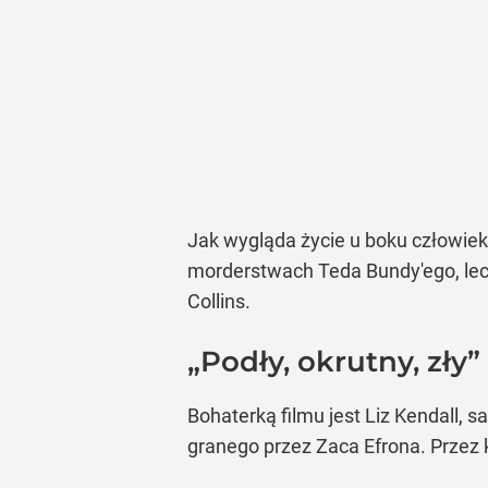
Jak wygląda życie u boku człowieka
morderstwach Teda Bundy'ego, lecz 
Collins.
„Podły, okrutny, zły
Bohaterką filmu jest Liz Kendall, s
granego przez Zaca Efrona. Przez k