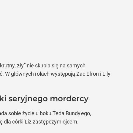
rutny, zły” nie skupia się na samych
ć. W głównych rolach występują Zac Efron i Lily
rki seryjnego mordercy
kłada sobie życie u boku Teda Bundy'ego,
ę dla córki Liz zastępczym ojcem.