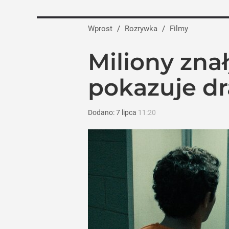
Policja interweniowała po nagraniu na ży
Wprost
/
Rozrywka
/
Filmy
dodaj
Miliony znał
10 thrillerów, które naprawdę niepokoją
pokazuje dr
dodaj
Dodano:
7
lipca
11:20
Tajemnica paragonów grozy. Tak resta
3