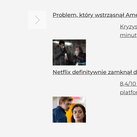
Problem, który wstrząsnął Ame
Kryzys
minut
Netflix definitywnie zamknął dr
8,4/10
platfo