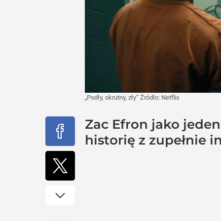
„Podły, okrutny, zły”
Źródło:
Netflix
Zac Efron jako jede
historię z zupełnie 