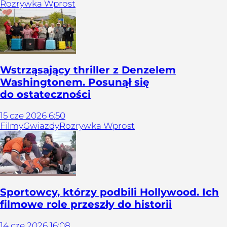
Rozrywka Wprost
Wstrząsający thriller z Denzelem
Washingtonem. Posunął się
do ostateczności
15
cze
2026
6:50
Filmy
Gwiazdy
Rozrywka Wprost
Sportowcy, którzy podbili Hollywood. Ich
filmowe role przeszły do historii
14
cze
2026
16:08