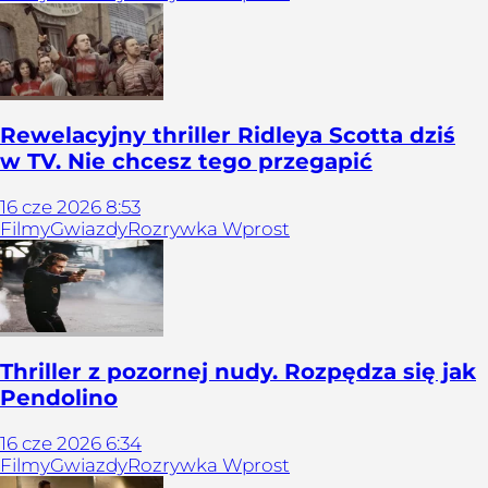
Rewelacyjny thriller Ridleya Scotta dziś
w TV. Nie chcesz tego przegapić
16
cze
2026
8:53
Filmy
Gwiazdy
Rozrywka Wprost
Thriller z pozornej nudy. Rozpędza się jak
Pendolino
16
cze
2026
6:34
Filmy
Gwiazdy
Rozrywka Wprost