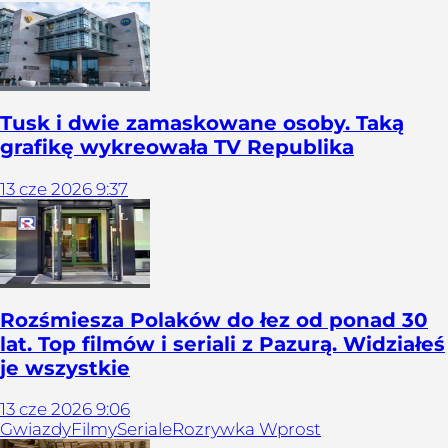
Tusk i dwie zamaskowane osoby. Taką
grafikę wykreowała TV Republika
13
cze
2026
9:37
Rozśmiesza Polaków do łez od ponad 30
lat. Top filmów i seriali z Pazurą. Widziałeś
je wszystkie
13
cze
2026
9:06
Gwiazdy
Filmy
Seriale
Rozrywka Wprost