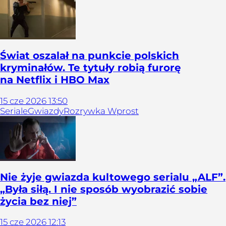
Świat oszalał na punkcie polskich
kryminałów. Te tytuły robią furorę
na Netflix i HBO Max
15
cze
2026
13:50
Seriale
Gwiazdy
Rozrywka Wprost
Nie żyje gwiazda kultowego serialu „ALF”.
„Była siłą. I nie sposób wyobrazić sobie
życia bez niej”
15
cze
2026
12:13