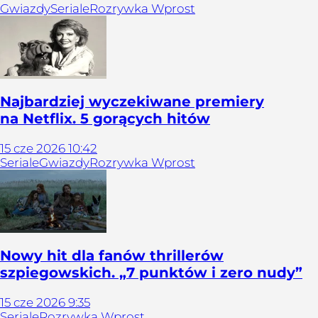
Gwiazdy
Seriale
Rozrywka Wprost
Najbardziej wyczekiwane premiery
na Netflix. 5 gorących hitów
15
cze
2026
10:42
Seriale
Gwiazdy
Rozrywka Wprost
Nowy hit dla fanów thrillerów
szpiegowskich. „7 punktów i zero nudy”
15
cze
2026
9:35
Seriale
Rozrywka Wprost