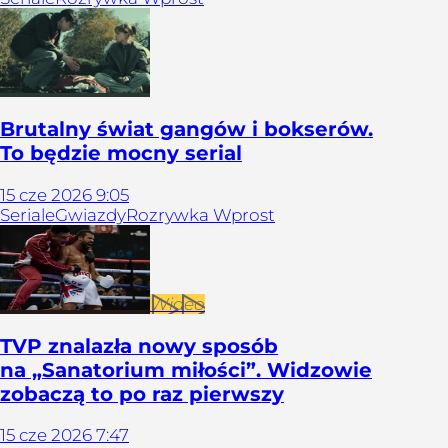
Brutalny świat gangów i bokserów.
To będzie mocny serial
15
cze
2026
9:05
Seriale
Gwiazdy
Rozrywka Wprost
Wideo
TVP znalazła nowy sposób
na „Sanatorium miłości”. Widzowie
zobaczą to po raz pierwszy
15
cze
2026
7:47