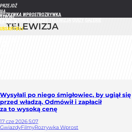
PRZEJDŹ
NA
ROZRYWKA WPROST
STRONĘ
FILMY
SERIALE
GWIAZDY
TELEWIZJA
QUIZY
GALERIE
GŁÓWNĄ
TELEWIZJA
WPROST.PL
UBSKRYBUJ
ZALOGUJ
MENU
Wysyłali po niego śmigłowiec, by ugiął się
przed władzą. Odmówił i zapłacił
za to wysoką cenę
17
cze
2026
5:07
Gwiazdy
Filmy
Rozrywka Wprost