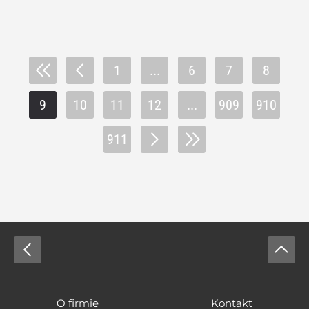
1
...
6
7
8
9
10
11
12
...
909
910
911
O firmie
Kontakt