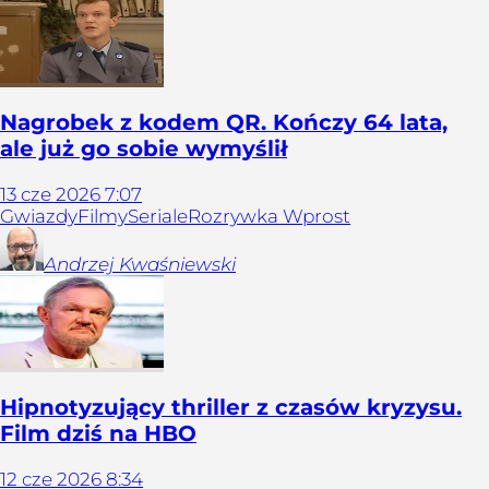
Nagrobek z kodem QR. Kończy 64 lata,
ale już go sobie wymyślił
13
cze
2026
7:07
Gwiazdy
Filmy
Seriale
Rozrywka Wprost
Andrzej
Kwaśniewski
Hipnotyzujący thriller z czasów kryzysu.
Film dziś na HBO
12
cze
2026
8:34