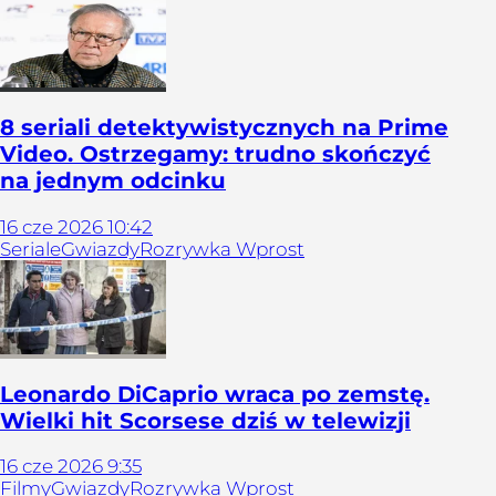
8 seriali detektywistycznych na Prime
Video. Ostrzegamy: trudno skończyć
na jednym odcinku
16
cze
2026
10:42
Seriale
Gwiazdy
Rozrywka Wprost
Leonardo DiCaprio wraca po zemstę.
Wielki hit Scorsese dziś w telewizji
16
cze
2026
9:35
Filmy
Gwiazdy
Rozrywka Wprost