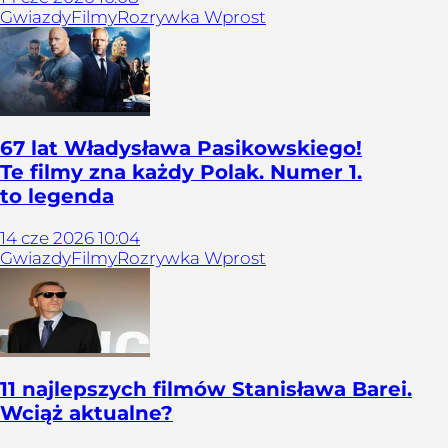
Gwiazdy
Filmy
Rozrywka Wprost
67 lat Władysława Pasikowskiego!
Te filmy zna każdy Polak. Numer 1.
to legenda
14
cze
2026
10:04
Gwiazdy
Filmy
Rozrywka Wprost
11 najlepszych filmów Stanisława Barei.
Wciąż aktualne?