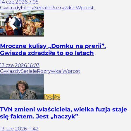
14
cze
2026
7:05
Gwiazdy
Filmy
Seriale
Rozrywka Wprost
Mroczne kulisy „Domku na prerii”.
Gwiazda zdradziła to po latach
13
cze
2026
16:03
Gwiazdy
Seriale
Rozrywka Wprost
Wideo
TVN zmieni właściciela, wielka fuzja staje
się faktem. Jest „haczyk”
13
cze
2026
11:42