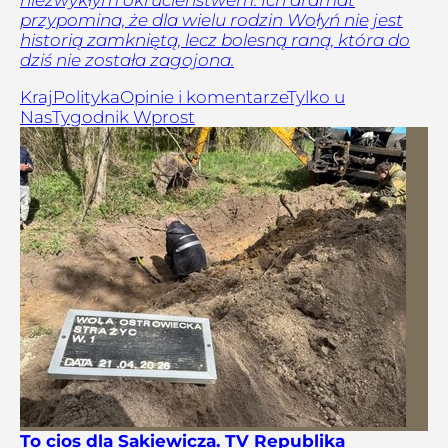
przypomina, że dla wielu rodzin Wołyń nie jest
historią zamkniętą, lecz bolesną raną, która do
dziś nie została zagojona.
Kraj
Polityka
Opinie i komentarze
Tylko u
Nas
Tygodnik Wprost
To cios dla Sakiewicza. TV Republika