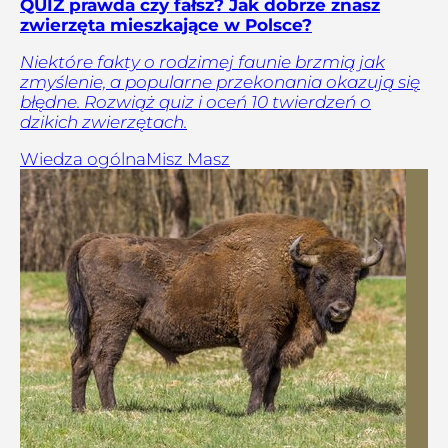
QUIZ prawda czy fałsz? Jak dobrze znasz
zwierzęta mieszkające w Polsce?
Niektóre fakty o rodzimej faunie brzmią jak
zmyślenie, a popularne przekonania okazują się
błędne. Rozwiąż quiz i oceń 10 twierdzeń o
dzikich zwierzętach.
Wiedza ogólna
Misz Masz