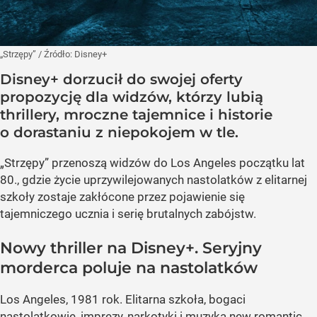
„Strzępy”
/ Źródło:
Disney+
Disney+ dorzucił do swojej oferty
propozycję dla widzów, którzy lubią
thrillery, mroczne tajemnice i historie
o dorastaniu z niepokojem w tle.
„Strzępy” przenoszą widzów do Los Angeles początku lat
80., gdzie życie uprzywilejowanych nastolatków z elitarnej
szkoły zostaje zakłócone przez pojawienie się
tajemniczego ucznia i serię brutalnych zabójstw.
Nowy thriller na Disney+. Seryjny
morderca poluje na nastolatków
Los Angeles, 1981 rok. Elitarna szkoła, bogaci
nastolatkowie, imprezy, narkotyki i muzyka new romantic.