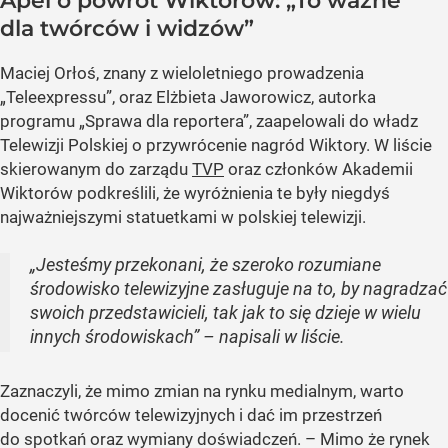
Apel o powrót Wiktorów: „To ważne
dla twórców i widzów”
Maciej Orłoś, znany z wieloletniego prowadzenia
„Teleexpressu”, oraz Elżbieta Jaworowicz, autorka
programu „Sprawa dla reportera”, zaapelowali do władz
Telewizji Polskiej o przywrócenie nagród Wiktory. W liście
skierowanym do zarządu
TVP
oraz członków Akademii
Wiktorów podkreślili, że wyróżnienia te były niegdyś
najważniejszymi statuetkami w polskiej telewizji.
„Jesteśmy przekonani, że szeroko rozumiane
środowisko telewizyjne zasługuje na to, by nagradzać
swoich przedstawicieli, tak jak to się dzieje w wielu
innych środowiskach” – napisali w liście.
Zaznaczyli, że mimo zmian na rynku medialnym, warto
docenić twórców telewizyjnych i dać im przestrzeń
do spotkań oraz wymiany doświadczeń. – Mimo że rynek