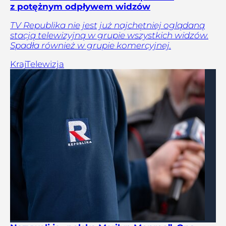
z potężnym odpływem widzów
TV Republika nie jest już najchętniej oglądaną
stacją telewizyjną w grupie wszystkich widzów.
Spadła również w grupie komercyjnej.
Kraj
Telewizja