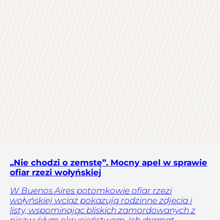
„Nie chodzi o zemstę”. Mocny apel w sprawie
ofiar rzezi wołyńskiej
W Buenos Aires potomkowie ofiar rzezi
wołyńskiej wciąż pokazują rodzinne zdjęcia i
listy, wspominając bliskich zamordowanych z
niezwykłym okrucieństwem. Ich dramat