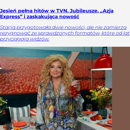
Jesień pełna hitów w TVN. Jubileusze, „Azja
Express” i zaskakująca nowość
Stacja przygotowała dwie nowości, ale nie zamierza
rezygnować ze sprawdzonych formatów, które od lat
przyciągają widzów.