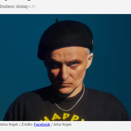
Dodano:
dzisiaj
6:31
Artur Rojek
/ Źródło:
Facebook
/
Artur Rojek