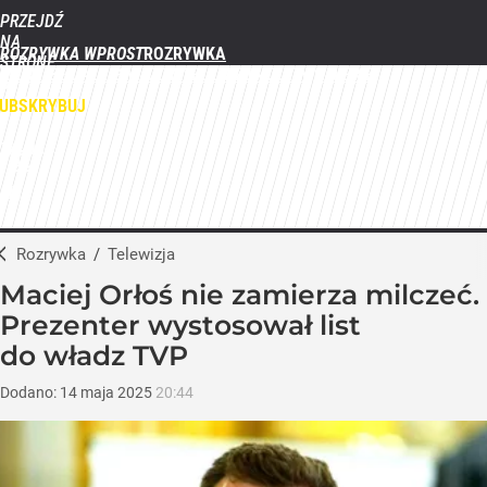
PRZEJDŹ
NA
ROZRYWKA WPROST
STRONĘ
FILMY
SERIALE
GWIAZDY
TELEWIZJA
QUIZY
GALERIE
GŁÓWNĄ
WPROST.PL
UBSKRYBUJ
ZALOGUJ
MENU
Rozrywka
/
Telewizja
Maciej Orłoś nie zamierza milczeć.
Prezenter wystosował list
do władz TVP
Dodano:
14
maja
2025
20:44