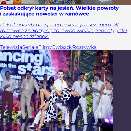
Polsat odkrył karty na jesień. Wielkie powroty
i zaskakujące nowości w ramówce
Polsat odkrył karty przed jesiennym sezonem. W
ramówce znalazły się zarówno wielkie powroty, jak i
kilka niespodzianek.
Telewizja
Seriale
Filmy
Gwiazdy
Rozrywka