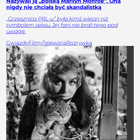
Nazywali ją „polską Marilyn Monroe”. Ona
nigdy nie chciała być skandalistką
„Grzesznica PRL-u” była kimś więcej niż
symbolem seksu. Jej fani nie brali tego pod
uwagę.
Gwiazdy
Filmy
Telewizja
Rozrywka