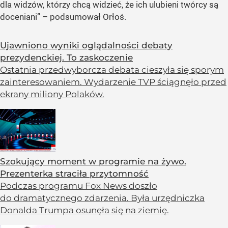
dla widzów, którzy chcą widzieć, że ich ulubieni twórcy są
doceniani” – podsumował Orłoś.
Ujawniono wyniki oglądalności debaty
prezydenckiej. To zaskoczenie
Ostatnia przedwyborcza debata cieszyła się sporym
zainteresowaniem. Wydarzenie TVP ściągnęło przed
ekrany miliony Polaków.
Szokujący moment w programie na żywo.
Prezenterka straciła przytomność
Podczas programu Fox News doszło
do dramatycznego zdarzenia. Była urzędniczka
Donalda Trumpa osunęła się na ziemię.