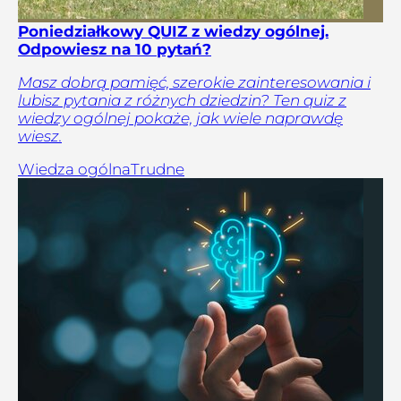
Poniedziałkowy QUIZ z wiedzy ogólnej.
Odpowiesz na 10 pytań?
Masz dobrą pamięć, szerokie zainteresowania i
lubisz pytania z różnych dziedzin? Ten quiz z
wiedzy ogólnej pokaże, jak wiele naprawdę
wiesz.
Wiedza ogólna
Trudne