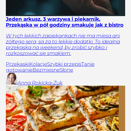
Jeden arkusz, 3 warzywa i piekarnik.
Przekąska w pół godziny smakuje jak z bistro
W tych lekkich zapiekankach nie ma mięsa ani
żółtego sera, są za to lekkie dodatki. To idealna
przekąska na weekend, by zrobić szybko i
rozkoszować się smakiem.
Przekąski
Kolacje
Szybki przepis
Tanie
gotowanie
Bezmięsne
Słone
Anna
Rokicka-Żuk