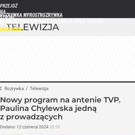
PRZEJDŹ
NA
ROZRYWKA WPROST
STRONĘ
FILMY
SERIALE
GWIAZDY
TELEWIZJA
QUIZY
GALERIE
GŁÓWNĄ
TELEWIZJA
WPROST.PL
UBSKRYBUJ
ZALOGUJ
MENU
Rozrywka
/
Telewizja
Nowy program na antenie TVP.
Paulina Chylewska jedną
z prowadzących
Dodano:
12
czerwca
2024
20:59