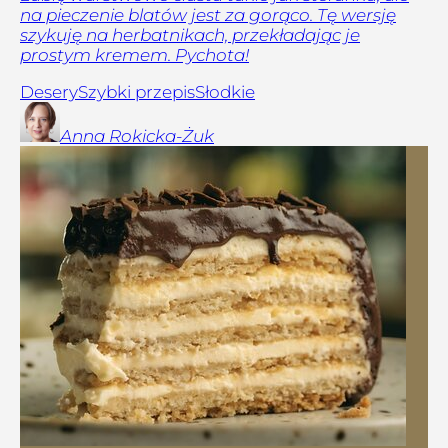
na pieczenie blatów jest za gorąco. Tę wersję
szykuję na herbatnikach, przekładając je
prostym kremem. Pychota!
Desery
Szybki przepis
Słodkie
Anna
Rokicka-Żuk