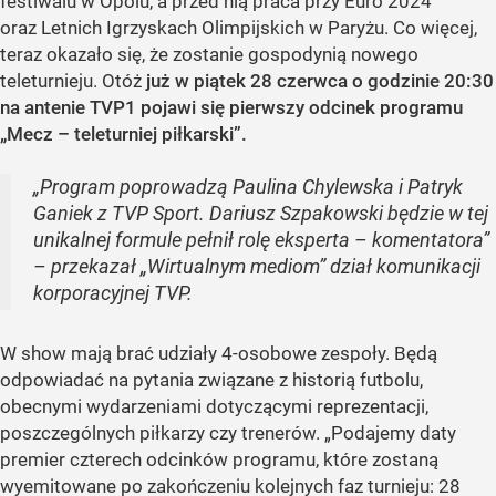
festiwalu w Opolu, a przed nią praca przy Euro 2024
oraz Letnich Igrzyskach Olimpijskich w Paryżu. Co więcej,
teraz okazało się, że zostanie gospodynią nowego
teleturnieju. Otóż
już w piątek 28 czerwca o godzinie 20:30
na antenie TVP1 pojawi się pierwszy odcinek programu
„Mecz – teleturniej piłkarski”.
„Program poprowadzą Paulina Chylewska i Patryk
Ganiek z TVP Sport. Dariusz Szpakowski będzie w tej
unikalnej formule pełnił rolę eksperta – komentatora”
– przekazał „Wirtualnym mediom” dział komunikacji
korporacyjnej TVP.
W show mają brać udziały 4-osobowe zespoły. Będą
odpowiadać na pytania związane z historią futbolu,
obecnymi wydarzeniami dotyczącymi reprezentacji,
poszczególnych piłkarzy czy trenerów. „Podajemy daty
premier czterech odcinków programu, które zostaną
wyemitowane po zakończeniu kolejnych faz turnieju: 28