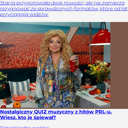
Stacja przygotowała dwie nowości, ale nie zamierza
rezygnować ze sprawdzonych formatów, które od lat
przyciągają widzów.
Nostalgiczny QUIZ muzyczny z hitów PRL-u.
Wiesz, kto je śpiewał?