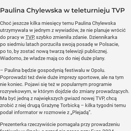
Paulina Chylewska w teleturnieju TVP
Choć jeszcze kilka miesięcy temu Paulina Chylewska
utrzymywała w jednym z wywiadów, że nie planuje wrócić
do pracy w
TVP
, szybko zmieniła zdanie. Dziennikarka
po siedmiu latach porzuciła swoją posadę w Polsacie,
po to, by zostać nową twarzą telewizji publicznej.
Wiadomo, że władze mają co do niej duże plany.
– Paulina będzie gospodynią festiwalu w Opolu.
Poprowadzi też dwie duże imprezy sportowe, ale na tym
nie koniec. Pojawi się też w popularnym programie
rozrywkowym, w którym dojdzie do zmiany prowadzących.
Ma być jedną z największych gwiazd nowej TVP, chcą
zrobić z niej drugą Grażynę Torbicką – kilka tygodni temu
podał informator w rozmowie z „Plejadą”.
Prezenterka rzeczywiście pomagała przy prowadzeniu