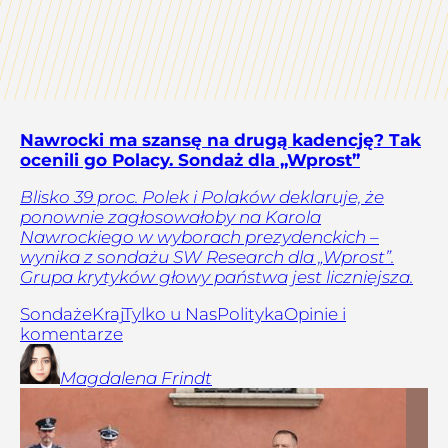
Nawrocki ma szansę na drugą kadencję? Tak
ocenili go Polacy. Sondaż dla „Wprost”
Blisko 39 proc. Polek i Polaków deklaruje, że
ponownie zagłosowałoby na Karola
Nawrockiego w wyborach prezydenckich –
wynika z sondażu SW Research dla „Wprost”.
Grupa krytyków głowy państwa jest liczniejsza.
Sondaże
Kraj
Tylko u Nas
Polityka
Opinie i
komentarze
Magdalena
Frindt