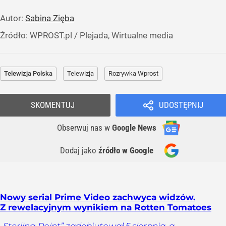
Autor:
Sabina Zięba
Źródło:
WPROST.pl
/
Plejada, Wirtualne media
Telewizja Polska
Telewizja
Rozrywka Wprost
SKOMENTUJ
UDOSTĘPNIJ
Obserwuj nas
w
Google News
Dodaj jako
źródło w Google
Nowy serial Prime Video zachwyca widzów.
Z rewelacyjnym wynikiem na Rotten Tomatoes