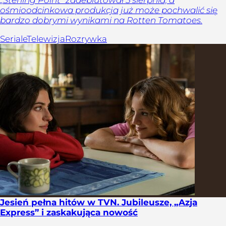
„Sterling Point” zadebiutował 5 sierpnia, a
ośmioodcinkowa produkcja już może pochwalić się
bardzo dobrymi wynikami na Rotten Tomatoes.
Seriale
Telewizja
Rozrywka
Jesień pełna hitów w TVN. Jubileusze, „Azja
Express” i zaskakująca nowość