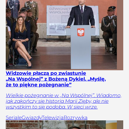
Widzowie płaczą po zwiastunie
„Na Wspólnej” z Bożeną Dykiel. „Myślę,
że to piękne pożegnanie”
Wielkie pożegnanie w „Na Wspólnej”. Wiadomo,
jak zakończy się historia Marii Zięby, ale nie
wszystkim to się podoba. W sieci wrze.
Seriale
Gwiazdy
Telewizja
Rozrywka