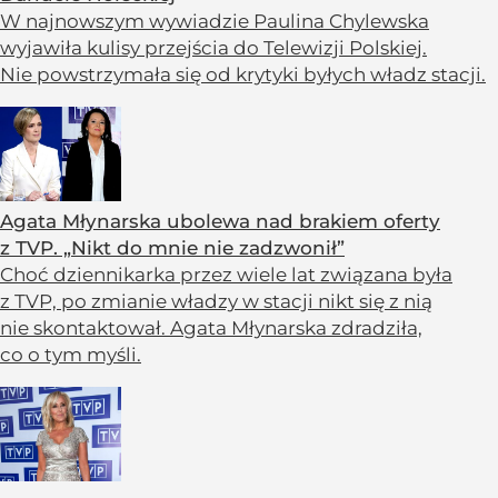
W najnowszym wywiadzie Paulina Chylewska
wyjawiła kulisy przejścia do Telewizji Polskiej.
Nie powstrzymała się od krytyki byłych władz stacji.
Agata Młynarska ubolewa nad brakiem oferty
z TVP. „Nikt do mnie nie zadzwonił”
Choć dziennikarka przez wiele lat związana była
z TVP, po zmianie władzy w stacji nikt się z nią
nie skontaktował. Agata Młynarska zdradziła,
co o tym myśli.