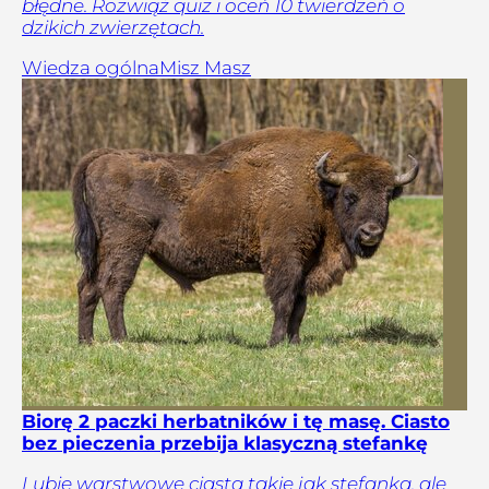
błędne. Rozwiąż quiz i oceń 10 twierdzeń o
dzikich zwierzętach.
Wiedza ogólna
Misz Masz
Biorę 2 paczki herbatników i tę masę. Ciasto
bez pieczenia przebija klasyczną stefankę
Lubię warstwowe ciasta takie jak stefanka, ale