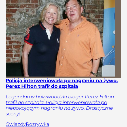
Policja interweniowała po nagraniu na żywo.
Perez Hilton trafił do szpitala
Legendarny hollywoodzki bloger Perez Hilton
trafił do szpitala. Policja interweniowała po
niepokojącym nagraniu na żywo. Drastyczne
sceny!
Gwiazdy
Rozrywka