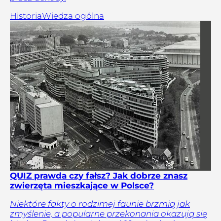
Historia
Wiedza ogólna
QUIZ prawda czy fałsz? Jak dobrze znasz
zwierzęta mieszkające w Polsce?
Niektóre fakty o rodzimej faunie brzmią jak
zmyślenie, a popularne przekonania okazują się