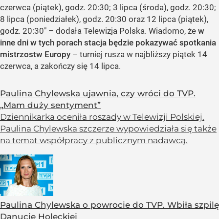
czerwca (piątek), godz. 20:30; 3 lipca (środa), godz. 20:30;
8 lipca (poniedziałek), godz. 20:30 oraz 12 lipca (piątek),
godz. 20:30" – dodała Telewizja Polska. Wiadomo, że
w
inne dni w tych porach stacja będzie pokazywać spotkania
mistrzostw Europy
– turniej rusza w najbliższy piątek 14
czerwca, a zakończy się 14 lipca.
Paulina Chylewska ujawnia, czy wróci do TVP.
„Mam duży sentyment”
Dziennikarka oceniła roszady w Telewizji Polskiej.
Paulina Chylewska szczerze wypowiedziała się także
na temat współpracy z publicznym nadawcą.
Paulina Chylewska o powrocie do TVP. Wbiła szpilę
Danucie Holeckiej