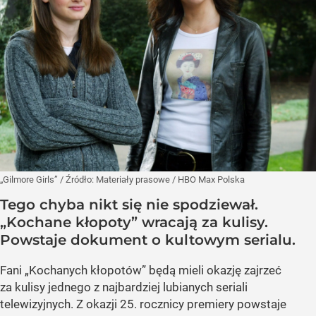
„Gilmore Girls”
/ Źródło:
Materiały prasowe
/
HBO Max Polska
Tego chyba nikt się nie spodziewał.
„Kochane kłopoty” wracają za kulisy.
Powstaje dokument o kultowym serialu.
Fani „Kochanych kłopotów” będą mieli okazję zajrzeć
za kulisy jednego z najbardziej lubianych seriali
telewizyjnych. Z okazji 25. rocznicy premiery powstaje