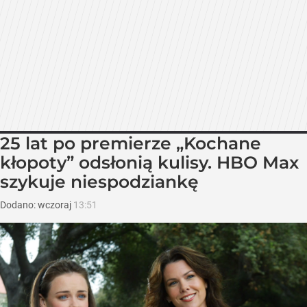
25 lat po premierze „Kochane
kłopoty” odsłonią kulisy. HBO Max
szykuje niespodziankę
Dodano:
wczoraj
13:51