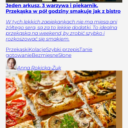
Jeden arkusz, 3 warzywa i piekarnik.
Przekąska w pół godziny smakuje jak z bistro
W tych lekkich zapiekankach nie ma mięsa ani
żółtego sera, są za to lekkie dodatki. To idealna
przekąska na weekend, by zrobić szybko i
rozkoszować się smakiem.
Przekąski
Kolacje
Szybki przepis
Tanie
gotowanie
Bezmięsne
Słone
Anna
Rokicka-Żuk