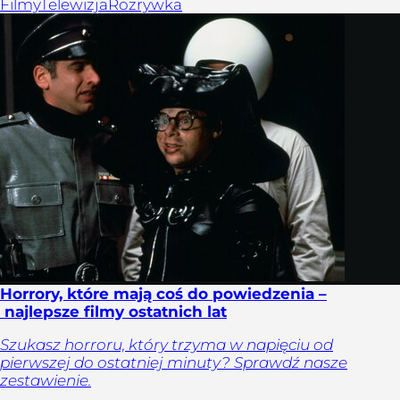
Filmy
Telewizja
Rozrywka
Horrory, które mają coś do powiedzenia –
najlepsze filmy ostatnich lat
Szukasz horroru, który trzyma w napięciu od
pierwszej do ostatniej minuty? Sprawdź nasze
zestawienie.