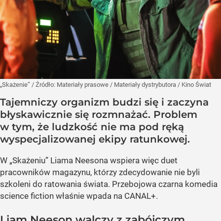
„Skażenie”
/ Źródło:
Materiały prasowe
/
Materiały dystrybutora / Kino Świat
Tajemniczy organizm budzi się i zaczyna
błyskawicznie się rozmnażać. Problem
w tym, że ludzkość nie ma pod ręką
wyspecjalizowanej ekipy ratunkowej.
W „Skażeniu” Liama Neesona wspiera więc duet
pracowników magazynu, którzy zdecydowanie nie byli
szkoleni do ratowania świata. Przebojowa czarna komedia
science fiction właśnie wpada na CANAL+.
Liam Neeson walczy z zabójczym