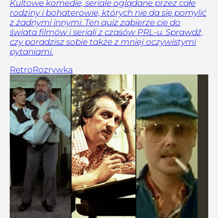
Kultowe komedie, seriale oglądane przez całe
rodziny i bohaterowie, których nie da się pomylić
z żadnymi innymi. Ten quiz zabierze cię do
świata filmów i seriali z czasów PRL-u. Sprawdź,
czy poradzisz sobie także z mniej oczywistymi
pytaniami.
Retro
Rozrywka