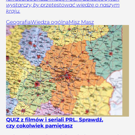
wystarczy, by przetestować wiedzę o naszym
kraju.
Geografia
Wiedza ogólna
Misz Masz
QUIZ z filmów i seriali PRL. Sprawdź,
czy cokolwiek pamiętasz