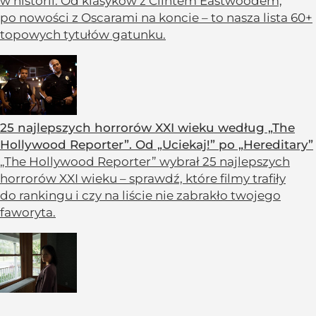
w historii. Od klasyków z Clintem Eastwoodem,
po nowości z Oscarami na koncie – to nasza lista 60+
topowych tytułów gatunku.
25 najlepszych horrorów XXI wieku według „The
Hollywood Reporter”. Od „Uciekaj!” po „Hereditary”
„The Hollywood Reporter” wybrał 25 najlepszych
horrorów XXI wieku – sprawdź, które filmy trafiły
do rankingu i czy na liście nie zabrakło twojego
faworyta.