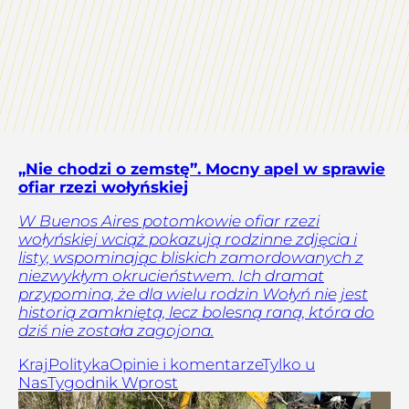
„Nie chodzi o zemstę”. Mocny apel w sprawie
ofiar rzezi wołyńskiej
W Buenos Aires potomkowie ofiar rzezi
wołyńskiej wciąż pokazują rodzinne zdjęcia i
listy, wspominając bliskich zamordowanych z
niezwykłym okrucieństwem. Ich dramat
przypomina, że dla wielu rodzin Wołyń nie jest
historią zamkniętą, lecz bolesną raną, która do
dziś nie została zagojona.
Kraj
Polityka
Opinie i komentarze
Tylko u
Nas
Tygodnik Wprost