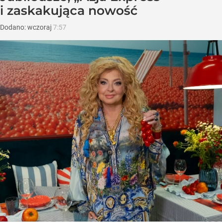
i zaskakująca nowość
Dodano:
wczoraj
7:57