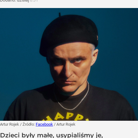
Dodano:
dzisiaj
6:31
Artur Rojek
/ Źródło:
Facebook
/
Artur Rojek
Dzieci były małe, usypialiśmy je,