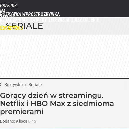
PRZEJDŹ
NA
ROZRYWKA WPROST
STRONĘ
FILMY
SERIALE
GWIAZDY
TELEWIZJA
QUIZY
GALERIE
GŁÓWNĄ
SERIALE
WPROST.PL
UBSKRYBUJ
ZALOGUJ
MENU
Rozrywka
/
Seriale
Gorący dzień w streamingu.
Netflix i HBO Max z siedmioma
premierami
Dodano:
9
lipca
8:45