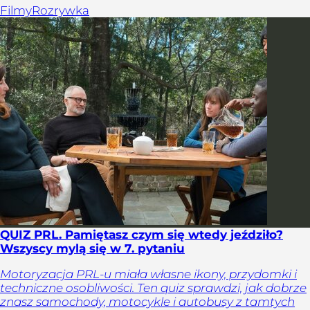
Filmy
Rozrywka
QUIZ PRL. Pamiętasz czym się wtedy jeździło?
Wszyscy mylą się w 7. pytaniu
Motoryzacja PRL-u miała własne ikony, przydomki i
techniczne osobliwości. Ten quiz sprawdzi, jak dobrze
znasz samochody, motocykle i autobusy z tamtych