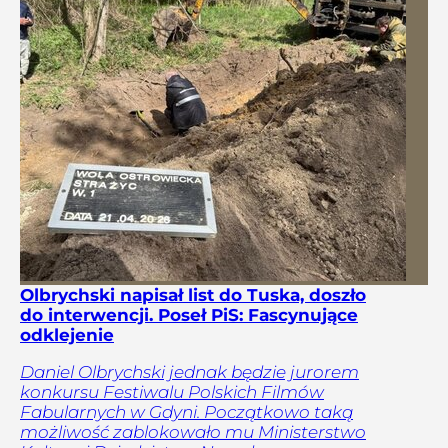
Olbrychski napisał list do Tuska, doszło
do interwencji. Poseł PiS: Fascynujące
odklejenie
Daniel Olbrychski jednak będzie jurorem
konkursu Festiwalu Polskich Filmów
Fabularnych w Gdyni. Początkowo taką
możliwość zablokowało mu Ministerstwo