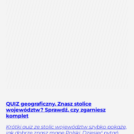
QUIZ geograficzny. Znasz stolice
województw? Sprawdź, czy zgarniesz
komplet
Krótki quiz ze stolic województw szybko pokaże,
jak dobrze znasz mapę Polski. Dziesięć pytań