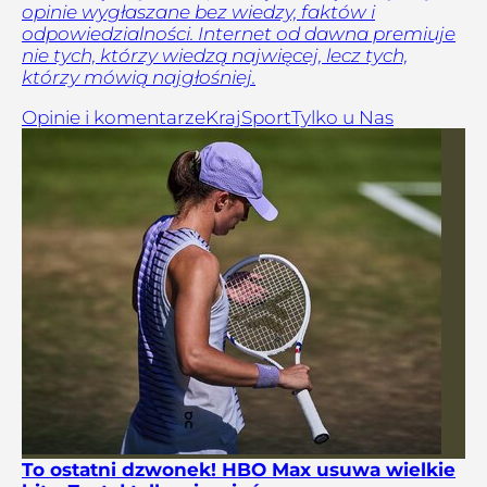
opinie wygłaszane bez wiedzy, faktów i
odpowiedzialności. Internet od dawna premiuje
nie tych, którzy wiedzą najwięcej, lecz tych,
którzy mówią najgłośniej.
Opinie i komentarze
Kraj
Sport
Tylko u Nas
To ostatni dzwonek! HBO Max usuwa wielkie