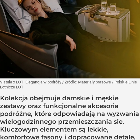
Vistula x LOT: Elegancja w podróży
/ Źródło:
Materiały prasowe
/
Polskie Linie
Lotnicze LOT
Kolekcja obejmuje damskie i męskie
zestawy oraz funkcjonalne akcesoria
podróżne, które odpowiadają na wyzwania
wielogodzinnego przemieszczania się.
Kluczowym elementem są lekkie,
komfortowe fasony i dopracowane detale,