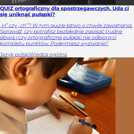
QUIZ ortograficzny dla spostrzegawczych. Uda ci
się uniknąć pułapki?
„H” czy „ch”? W tym quizie łatwo o chwilę zawahania.
Sprawdź, czy potrafisz bezbłędnie zapisać trudne
słowa i czy ortograficzne pułapki nie odbiorą ci
kompletu punktów. Podejmiesz wyzwanie?
Język polski
Wiedza ogólna