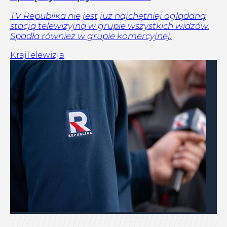
TV Republika nie jest już najchętniej oglądaną
stacją telewizyjną w grupie wszystkich widzów.
Spadła również w grupie komercyjnej.
Kraj
Telewizja