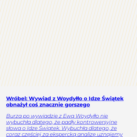
Wróbel: Wywiad z Woydyłło o Idze Świątek
obnażył coś znacznie gorszego
Burza po wywiadzie z Ewą Woydyłło nie
wybuchła dlatego, że padły kontrowersyjne
słowa o Idze Świątek. Wybuchła dlatego, że
coraz częściej za ekspercką analizę uznajemy