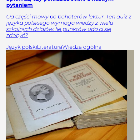
pytaniem
Od części mowy po bohaterów lektur. Ten quiz z
języka polskiego wymaga wiedzy z wielu
szkolnych działów. Ile punktów uda ci się
zdobyć?
Język polski
Literatura
Wiedza ogólna