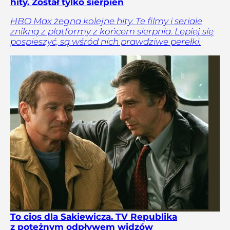
hity. Został tylko sierpień
HBO Max żegna kolejne hity. Te filmy i seriale
znikną z platformy z końcem sierpnia. Lepiej się
pospieszyć, są wśród nich prawdziwe perełki.
To cios dla Sakiewicza. TV Republika
z potężnym odpływem widzów