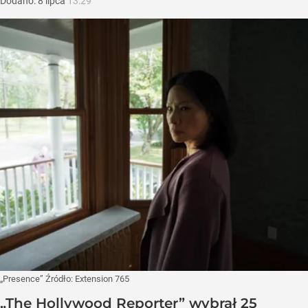
Dodano:
8
lipca
13:29
„Presence”
Źródło:
Extension 765
„The Hollywood Reporter” wybrał 25