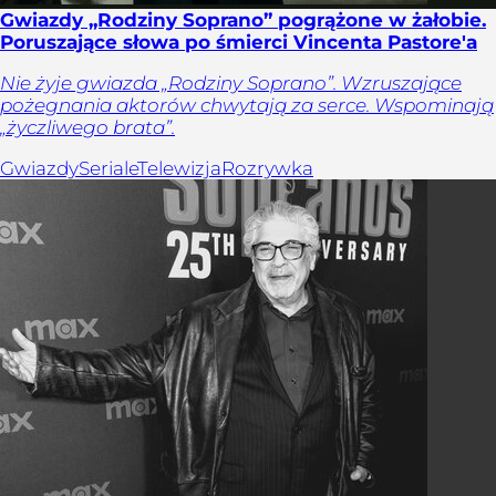
Gwiazdy „Rodziny Soprano” pogrążone w żałobie.
Poruszające słowa po śmierci Vincenta Pastore'a
Nie żyje gwiazda „Rodziny Soprano”. Wzruszające
pożegnania aktorów chwytają za serce. Wspominają
„życzliwego brata”.
Gwiazdy
Seriale
Telewizja
Rozrywka