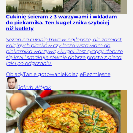
Cukinię ścieram z 3 warzywami i wkładam
do piekarnika. Ten kugel znika szybciej
niż kotlety
Sezon na cukinię trwa w najlepsze, ale zamiast
kolejnych placków czy leczo wstawiam do
piekarnika warzywny kugel. Jest sycący, dobrze
się kroi i smakuje równie dobrze prosto z pieca,
jak i po odgrzaniu.
Obiady
Tanie gotowanie
Kolacje
Bezmięsne
Jakub
Wójcik