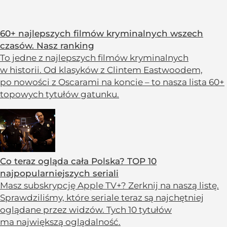
60+ najlepszych filmów kryminalnych wszech
czasów. Nasz ranking
To jedne z najlepszych filmów kryminalnych
w historii. Od klasyków z Clintem Eastwoodem,
po nowości z Oscarami na koncie – to nasza lista 60+
topowych tytułów gatunku.
Co teraz ogląda cała Polska? TOP 10
najpopularniejszych seriali
Masz subskrypcję Apple TV+? Zerknij na naszą listę.
Sprawdziliśmy, które seriale teraz są najchętniej
oglądane przez widzów. Tych 10 tytułów
ma największą oglądalność.