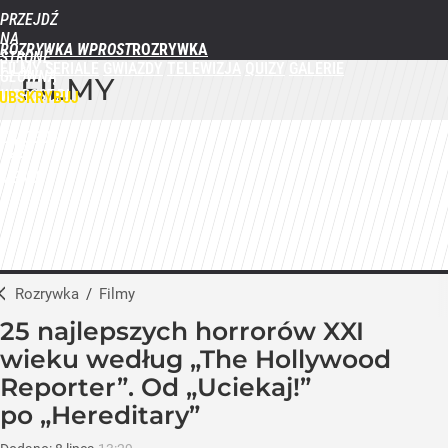
PRZEJDŹ
NA
ROZRYWKA WPROST
STRONĘ
FILMY
SERIALE
GWIAZDY
TELEWIZJA
QUIZY
GALERIE
GŁÓWNĄ
FILMY
WPROST.PL
UBSKRYBUJ
ZALOGUJ
MENU
Rozrywka
/
Filmy
25 najlepszych horrorów XXI
wieku według „The Hollywood
Reporter”. Od „Uciekaj!”
po „Hereditary”