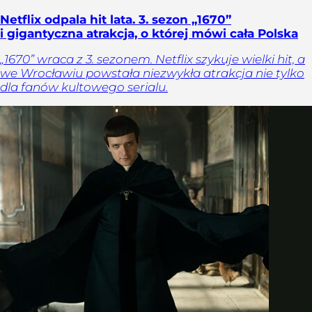
Netflix odpala hit lata. 3. sezon „1670”
i gigantyczna atrakcja, o której mówi cała Polska
„1670” wraca z 3. sezonem. Netflix szykuje wielki hit, a
we Wrocławiu powstała niezwykła atrakcja nie tylko
dla fanów kultowego serialu.