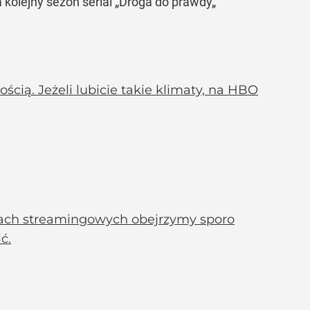
kolejny sezon serial „Droga do prawdy„
ścią. Jeżeli lubicie takie klimaty, na HBO
mach streamingowych obejrzymy sporo
ć.