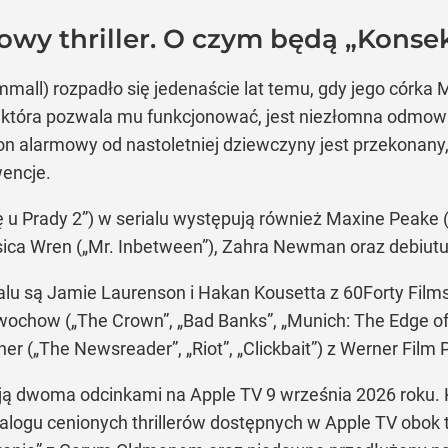
owy thriller. O czym będą „Kons
mall) rozpadło się jedenaście lat temu, gdy jego córka 
zą, która pozwala mu funkcjonować, jest niezłomna odmo
fon alarmowy od nastoletniej dziewczyny jest przekonany, 
encje.
 u Prady 2”) w serialu występują również Maxine Peake („
ssica Wren („Mr. Inbetween”), Zahra Newman oraz debiut
u są Jamie Laurenson i Hakan Kousetta z 60Forty Films 
hwochow („The Crown”, „Bad Banks”, „Munich: The Edge of
r („The Newsreader”, „Riot”, „Clickbait”) z Werner Film 
ą dwoma odcinkami na Apple TV 9 września 2026 roku. 
talogu cenionych thrillerów dostępnych w Apple TV obok ta