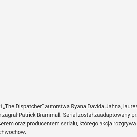
ki „The Dispatcher” autorstwa Ryana Davida Jahna, laur
lę zagrał Patrick Brammall. Serial został zaadaptowany p
em oraz producentem serialu, którego akcja rozgrywa się
Schwochow.