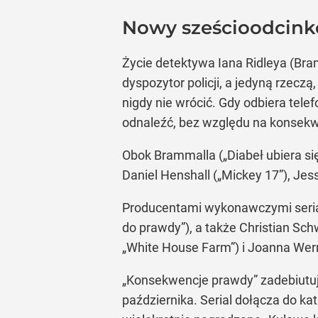
Nowy sześcioodcink
Życie detektywa Iana Ridleya (Bram
dyspozytor policji, a jedyną rzec
nigdy nie wrócić. Gdy odbiera tele
odnaleźć, bez względu na konsekw
Obok Brammalla („Diabeł ubiera się
Daniel Henshall („Mickey 17”), Je
Producentami wykonawczymi serial
do prawdy”), a także Christian Sc
„White House Farm”) i Joanna Werne
„Konsekwencje prawdy” zadebiutuj
października. Serial dołącza do ka