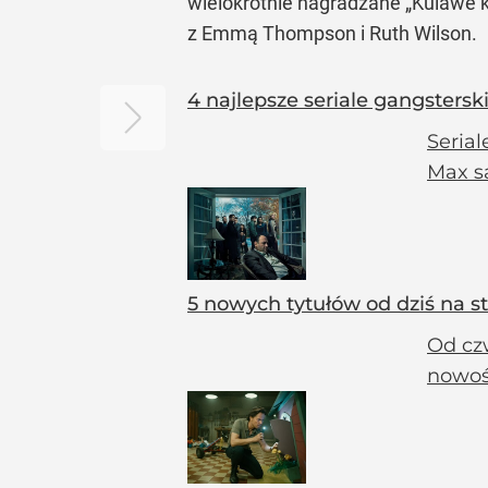
wielokrotnie nagradzane „Kulawe 
z Emmą Thompson i Ruth Wilson.
4 najlepsze seriale gangsters
Serial
Max są
5 nowych tytułów od dziś na s
Od cz
nowośc