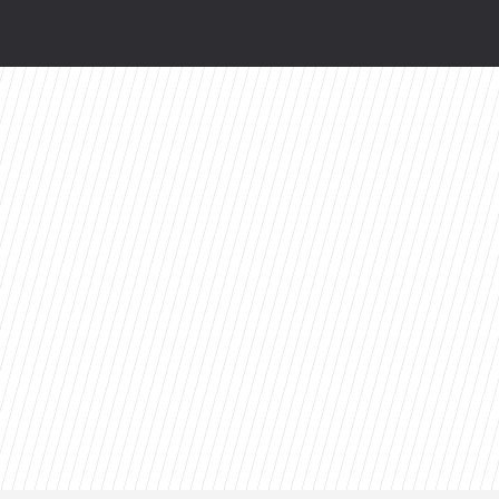
żegnanie”