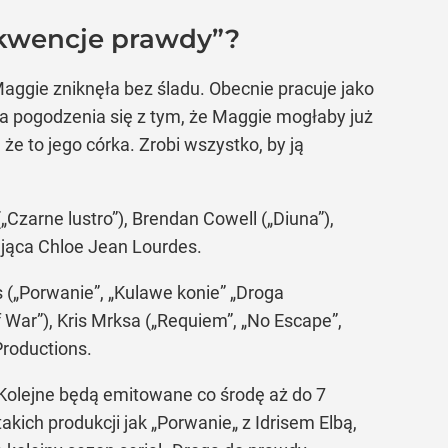
ekwencje prawdy”?
Maggie zniknęła bez śladu. Obecnie pracuje jako
wa pogodzenia się z tym, że Maggie mogłaby już
że to jego córka. Zrobi wszystko, by ją
Czarne lustro”), Brendan Cowell („Diuna”),
ująca Chloe Jean Lourdes.
(„Porwanie”, „Kulawe konie” „Droga
 War”), Kris Mrksa („Requiem”, „No Escape”,
Productions.
Kolejne będą emitowane co środę aż do 7
kich produkcji jak „Porwanie„ z Idrisem Elbą,