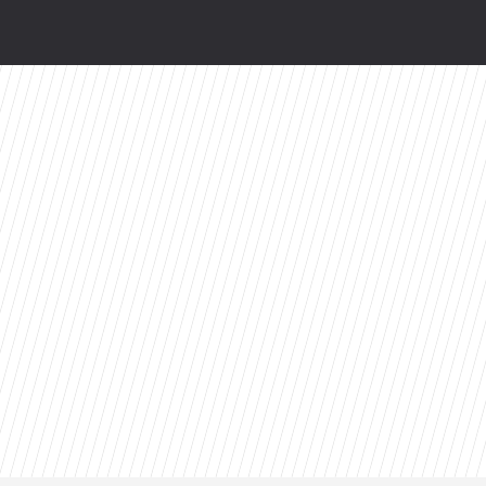
lnej” z Bożeną Dykiel. „Myślę, że to piękne po
miera wspólnej kolekcji kapsułowej
 ekrany. „Pionek” ma już datę premiery