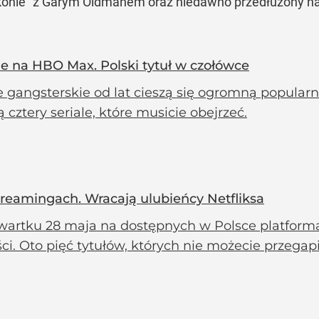
konie” z Garym Oldmanem oraz niedawno przedłużony na 
kie na HBO Max. Polski tytuł w czołówce
e gangsterskie od lat cieszą się ogromną popularno
 cztery seriale, które musicie obejrzeć.
treamingach. Wracają ulubieńcy Netfliksa
wartku 28 maja na dostępnych w Polsce platfor
i. Oto pięć tytułów, których nie możecie przegapi