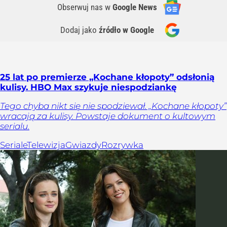
Obserwuj nas
w
Google News
Dodaj jako
źródło w Google
25 lat po premierze „Kochane kłopoty” odsłonią
kulisy. HBO Max szykuje niespodziankę
Tego chyba nikt się nie spodziewał. „Kochane kłopoty”
wracają za kulisy. Powstaje dokument o kultowym
serialu.
Seriale
Telewizja
Gwiazdy
Rozrywka