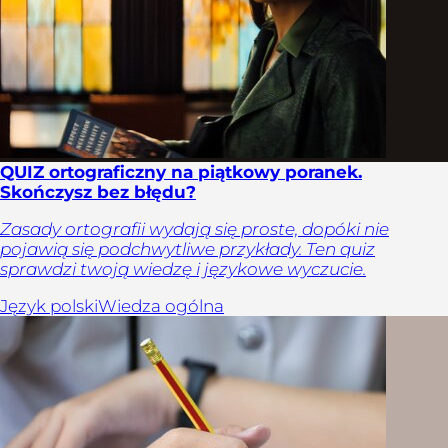
QUIZ ortograficzny na piątkowy poranek.
Skończysz bez błędu?
Zasady ortografii wydają się proste, dopóki nie
pojawią się podchwytliwe przykłady. Ten quiz
sprawdzi twoją wiedzę i językowe wyczucie.
Język polski
Wiedza ogólna