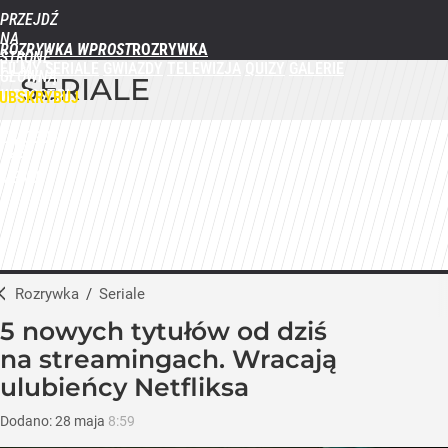
PRZEJDŹ
NA
ROZRYWKA WPROST
STRONĘ
FILMY
SERIALE
GWIAZDY
TELEWIZJA
QUIZY
GALERIE
GŁÓWNĄ
SERIALE
WPROST.PL
UBSKRYBUJ
ZALOGUJ
MENU
Rozrywka
/
Seriale
5 nowych tytułów od dziś
na streamingach. Wracają
ulubieńcy Netfliksa
Dodano:
28
maja
8:59