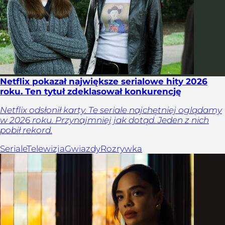
Netflix pokazał największe serialowe hity 2026
roku. Ten tytuł zdeklasował konkurencję
Netflix odsłonił karty. Te seriale najchętniej oglądamy
w 2026 roku. Przynajmniej jak dotąd. Jeden z nich
pobił rekord.
Seriale
Telewizja
Gwiazdy
Rozrywka