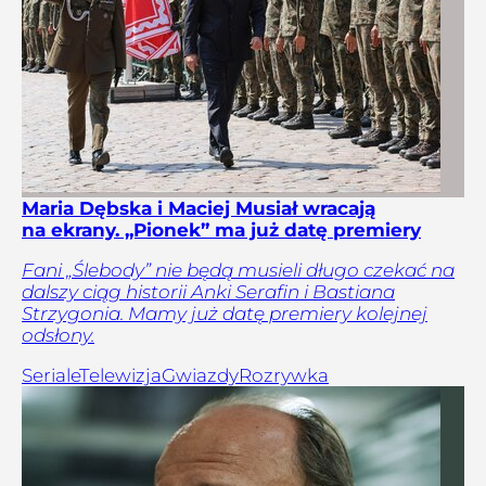
Maria Dębska i Maciej Musiał wracają
na ekrany. „Pionek” ma już datę premiery
Fani „Ślebody” nie będą musieli długo czekać na
dalszy ciąg historii Anki Serafin i Bastiana
Strzygonia. Mamy już datę premiery kolejnej
odsłony.
Seriale
Telewizja
Gwiazdy
Rozrywka