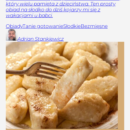
który wielu pamięta z dzieciństwa. Ten prosty
obiad na słodko do dziś kojarzy mi się z
wakacjami u babci.
Obiady
Tanie gotowanie
Słodkie
Bezmięsne
Adrian
Stankiewicz