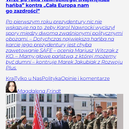
hańba” kontra „Cała Europa nam
go zazdrości”
Po pierwszym roku prezydentury nic nie
wskazuje na to, żeby Karol Nawrocki wyciszył
spory między dwoma zwaśnionymi politycznymi
obozami. – Dotychczas największą hańbą na
karcie jego prezydentury jest chyba
zawetowanie SAFE – ocenia Mariusz Witczak z
KO. – Mamy głowę państwa, z której możemy
być dumni – kontruje Marek Jakubiak z Rozwoju
Plus.
Kraj
Tylko u Nas
Polityka
Opinie i komentarze
Magdalena
Frindt