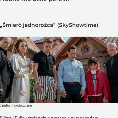
„Śmierć jednorożca” (SkyShowtime)
Żródło:
SkyShowtime
Elliott i Ridley śmiertelnie potrącają samochodem