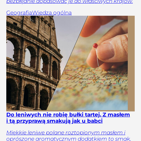
bezbłędnie dopasować je do właściwych krajów.
Geografia
Wiedza ogólna
Do leniwych nie robię bułki tartej. Z masłem
i tą przyprawą smakują jak u babci
Miękkie leniwe polane roztopionym masłem i
oprószone aromatycznym dodatkiem to smak,