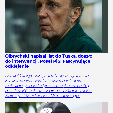
Olbrychski napisał list do Tuska, doszło
do interwencji. Poseł PiS: Fascynujące
odklejenie
Daniel Olbrychski jednak będzie jurorem
konkursu Festiwalu Polskich Filmów
Fabularnych w Gdyni. Początkowo taką
możliwość zablokowało mu Ministerstwo
Kultury i Dziedzictwa Narodowego.