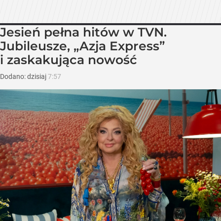
Jesień pełna hitów w TVN.
Jubileusze, „Azja Express”
i zaskakująca nowość
Dodano:
dzisiaj
7:57