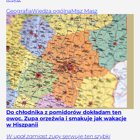
Geografia
Wiedza ogólna
Misz Masz
Do chłodnika z pomidorów dokładam ten
owoc. Zupa orzeźwia i smakuje jak wakacje
w Hiszpanii
W upał zamiast zupy serwuję ten szybki