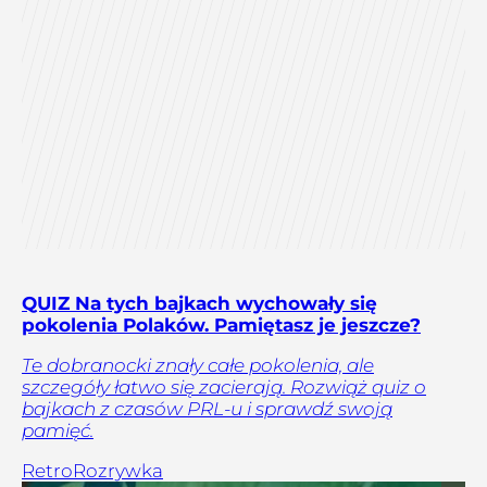
QUIZ Na tych bajkach wychowały się
pokolenia Polaków. Pamiętasz je jeszcze?
Te dobranocki znały całe pokolenia, ale
szczegóły łatwo się zacierają. Rozwiąż quiz o
bajkach z czasów PRL-u i sprawdź swoją
pamięć.
Retro
Rozrywka