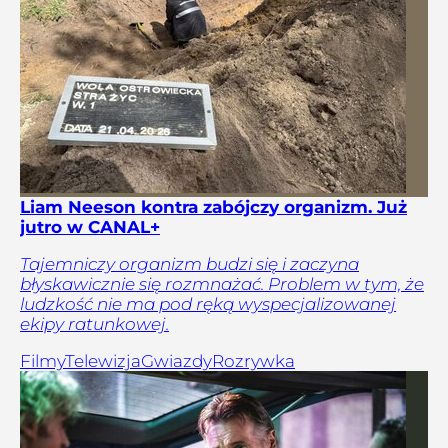
Liam Neeson kontra zabójczy organizm. Już
jutro w CANAL+
Tajemniczy organizm budzi się i zaczyna
błyskawicznie się rozmnażać. Problem w tym, że
ludzkość nie ma pod ręką wyspecjalizowanej
ekipy ratunkowej.
Filmy
Telewizja
Gwiazdy
Rozrywka