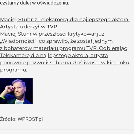
czytamy dalej w oświadczeniu.
Maciej Stuhr z Telekamerą dla najlepszego aktora.
Artysta uderzył w TVP
Maciej Stuhr w przeszłości krytykował już
„Wiadomości”, co sprawiło, że został jednym
z bohaterów materiału programu TVP. Odbierając
Telekamerę dla najlepszego aktora, artysta
ponownie pozwolił sobie na złośliwości w kierunku
programu.
Źródło:
WPROST.pl