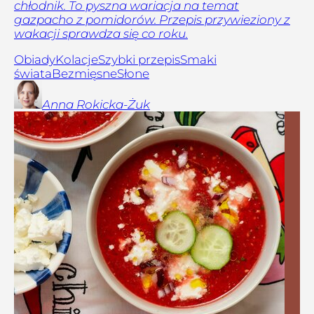
chłodnik. To pyszna wariacja na temat
gazpacho z pomidorów. Przepis przywieziony z
wakacji sprawdza się co roku.
Obiady
Kolacje
Szybki przepis
Smaki
świata
Bezmięsne
Słone
Anna
Rokicka-Żuk