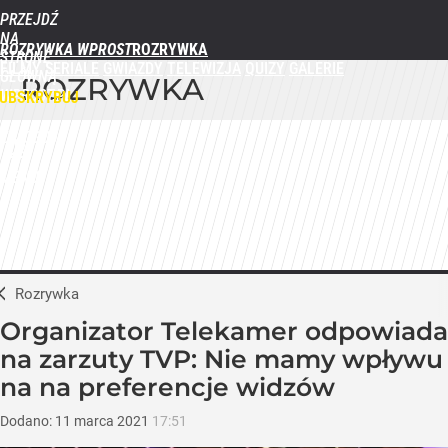
PRZEJDŹ
NA
ROZRYWKA WPROST
STRONĘ
FILMY
SERIALE
GWIAZDY
TELEWIZJA
QUIZY
GALERIE
GŁÓWNĄ
ROZRYWKA
WPROST.PL
UBSKRYBUJ
ZALOGUJ
MENU
Rozrywka
Organizator Telekamer odpowiada
na zarzuty TVP: Nie mamy wpływu
na na preferencje widzów
Dodano:
11
marca
2021
17:51