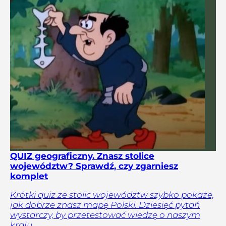
QUIZ geograficzny. Znasz stolice
województw? Sprawdź, czy zgarniesz
komplet
Krótki quiz ze stolic województw szybko pokaże,
jak dobrze znasz mapę Polski. Dziesięć pytań
wystarczy, by przetestować wiedzę o naszym
kraju.