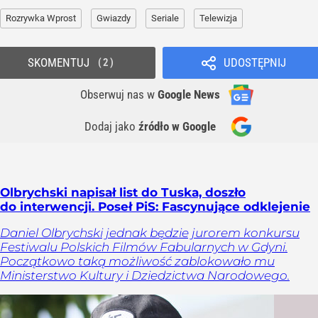
Rozrywka Wprost
Gwiazdy
Seriale
Telewizja
SKOMENTUJ
UDOSTĘPNIJ
2
Obserwuj nas
w
Google News
Dodaj jako
źródło w Google
Olbrychski napisał list do Tuska, doszło
do interwencji. Poseł PiS: Fascynujące odklejenie
Daniel Olbrychski jednak będzie jurorem konkursu
Festiwalu Polskich Filmów Fabularnych w Gdyni.
Początkowo taką możliwość zablokowało mu
Ministerstwo Kultury i Dziedzictwa Narodowego.