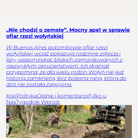
„Nie chodzi o zemstę”. Mocny apel w sprawie
ofiar rzezi wołyńskiej
W Buenos Aires potomkowie ofiar rzezi
wołyńskiej wciąż pokazują rodzinne zdjęcia i
listy, wspominając bliskich zamordowanych z
niezwykłym okrucieństwem. Ich dramat
przypomina, że dla wielu rodzin Wołyń nie jest
historią zamkniętą, lecz bolesną raną, która do
dziś nie została zagojona.
Kraj
Polityka
Opinie i komentarze
Tylko u
Nas
Tygodnik Wprost