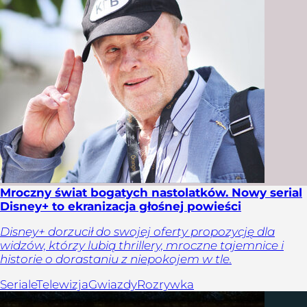
Mroczny świat bogatych nastolatków. Nowy serial
Disney+ to ekranizacja głośnej powieści
Disney+ dorzucił do swojej oferty propozycję dla
widzów, którzy lubią thrillery, mroczne tajemnice i
historie o dorastaniu z niepokojem w tle.
Seriale
Telewizja
Gwiazdy
Rozrywka