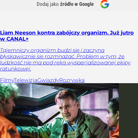
Dodaj jako
źródło w Google
Liam Neeson kontra zabójczy organizm. Już jutro
w CANAL+
Tajemniczy organizm budzi się i zaczyna
błyskawicznie się rozmnażać. Problem w tym, że
ludzkość nie ma pod ręką wyspecjalizowanej ekipy
ratunkowej.
Filmy
Telewizja
Gwiazdy
Rozrywka