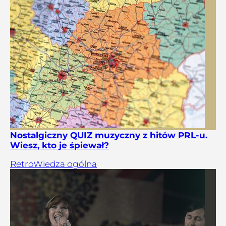
Nostalgiczny QUIZ muzyczny z hitów PRL-u.
Wiesz, kto je śpiewał?
Retro
Wiedza ogólna