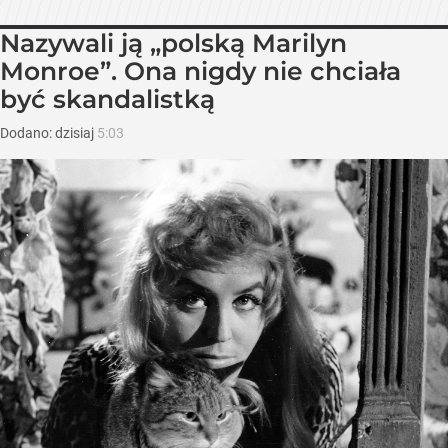
Nazywali ją „polską Marilyn
Monroe”. Ona nigdy nie chciała
być skandalistką
Dodano:
dzisiaj
5:03