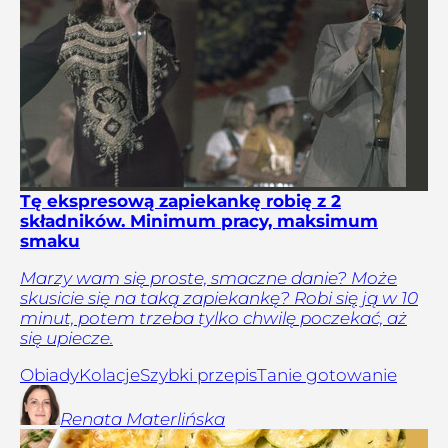
Tę ekspresową zapiekankę robię z 2
składników. Minimum pracy, maksimum
smaku
Marzy wam się proste, smaczne danie? Może
skusicie się na taką zapiekankę? Robi się ją w 10
minut, potem trzeba tylko chwilę poczekać, aż
się upiecze.
Obiady
Kolacje
Szybki przepis
Tanie gotowanie
Renata
Materlińska