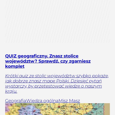
QUIZ geograficzny. Znasz stolice
województw? Sprawdź, czy zgarniesz
komplet
Krótki quiz ze stolic województw szybko pokaże,
jak dobrze znasz mapę Polski. Dziesięć pytań
wystarczy, by przetestować wiedzę o naszym
kraju.
Geografia
Wiedza ogólna
Misz Masz