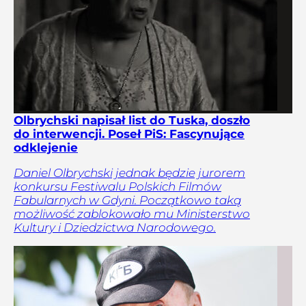
Olbrychski napisał list do Tuska, doszło
do interwencji. Poseł PiS: Fascynujące
odklejenie
Daniel Olbrychski jednak będzie jurorem
konkursu Festiwalu Polskich Filmów
Fabularnych w Gdyni. Początkowo taką
możliwość zablokowało mu Ministerstwo
Kultury i Dziedzictwa Narodowego.