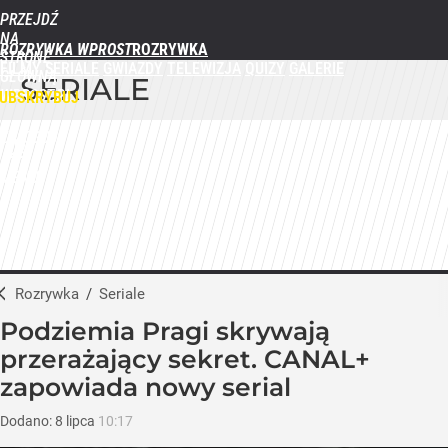
PRZEJDŹ
NA
ROZRYWKA WPROST
STRONĘ
FILMY
SERIALE
GWIAZDY
TELEWIZJA
QUIZY
GALERIE
GŁÓWNĄ
SERIALE
WPROST.PL
UBSKRYBUJ
ZALOGUJ
MENU
Rozrywka
/
Seriale
Podziemia Pragi skrywają
przerażający sekret. CANAL+
zapowiada nowy serial
Dodano:
8
lipca
10:17