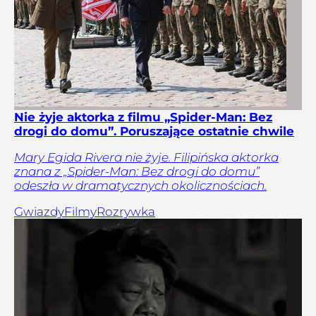
Nie żyje aktorka z filmu „Spider-Man: Bez
drogi do domu”. Poruszające ostatnie chwile
Mary Egida Rivera nie żyje. Filipińska aktorka
znana z „Spider-Man: Bez drogi do domu”
odeszła w dramatycznych okolicznościach.
Gwiazdy
Filmy
Rozrywka