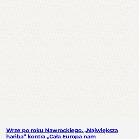
Wrze po roku Nawrockiego. „Największa
hańba” kontra „Cała Europa nam