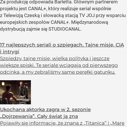
Za produkcję odpowiada Barletta. Głównym partnerem
projektu jest CANAL+, który realizuje serial wspólnie
z Telewizją Czeską i słowacką stacją TV JOJ przy wsparciu
europejskich zespołów CANAL+. Międzynarodową
dystrybucją zajmie się STUDIOCANAL.
17 najlepszych seriali o szpiegach. Tajne misje, CIA
i intrygi
Szpiedzy, tajne misje, wielka polityka i jeszcze
większe spiski. Te seriale wciągają od pierwszego
odcinka, a my zebraliśmy same perełki gatunku.
Ukochana aktorka zagra w 2. sezonie
„Dojrzewania”. Cały świat ją zna
Pojawiły się informacje, że znana z „Titanica” i „Mare