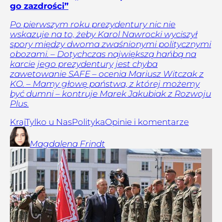
go zazdrości”
Po pierwszym roku prezydentury nic nie
wskazuje na to, żeby Karol Nawrocki wyciszył
spory między dwoma zwaśnionymi politycznymi
obozami. – Dotychczas największą hańbą na
karcie jego prezydentury jest chyba
zawetowanie SAFE – ocenia Mariusz Witczak z
KO. – Mamy głowę państwa, z której możemy
być dumni – kontruje Marek Jakubiak z Rozwoju
Plus.
Kraj
Tylko u Nas
Polityka
Opinie i komentarze
Magdalena
Frindt