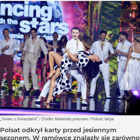
„Taniec z Gwiazdami”
/ Źródło:
Materiały prasowe
/
Polsat /akpa
Polsat odkrył karty przed jesiennym
sezonem. W ramówce znalazły się zarówno