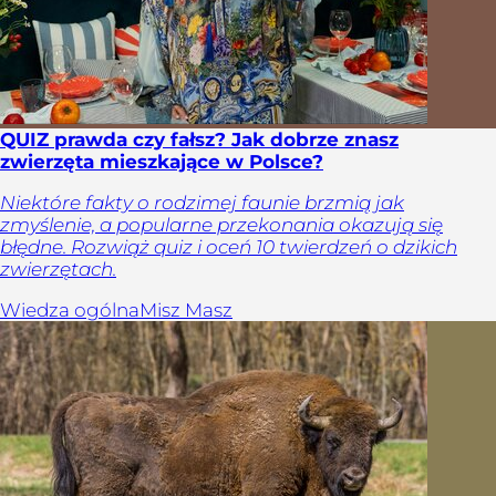
QUIZ prawda czy fałsz? Jak dobrze znasz
zwierzęta mieszkające w Polsce?
Niektóre fakty o rodzimej faunie brzmią jak
zmyślenie, a popularne przekonania okazują się
błędne. Rozwiąż quiz i oceń 10 twierdzeń o dzikich
zwierzętach.
Wiedza ogólna
Misz Masz