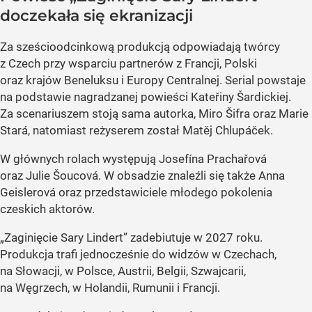
doczekała się ekranizacji
Za sześcioodcinkową produkcją odpowiadają twórcy
z Czech przy wsparciu partnerów z Francji, Polski
oraz krajów Beneluksu i Europy Centralnej. Serial powstaje
na podstawie nagradzanej powieści Kateřiny Šardickiej.
Za scenariuszem stoją sama autorka, Miro Šifra oraz Marie
Stará, natomiast reżyserem został Matěj Chlupáček.
W głównych rolach występują Josefína Prachařová
oraz Julie Šoucová. W obsadzie znaleźli się także Anna
Geislerová oraz przedstawiciele młodego pokolenia
czeskich aktorów.
„Zaginięcie Sary Lindert” zadebiutuje w 2027 roku.
Produkcja trafi jednocześnie do widzów w Czechach,
na Słowacji, w Polsce, Austrii, Belgii, Szwajcarii,
na Węgrzech, w Holandii, Rumunii i Francji.