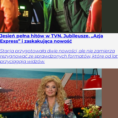
Jesień pełna hitów w TVN. Jubileusze, „Azja
Express” i zaskakująca nowość
Stacja przygotowała dwie nowości, ale nie zamierza
rezygnować ze sprawdzonych formatów, które od lat
przyciągają widzów.