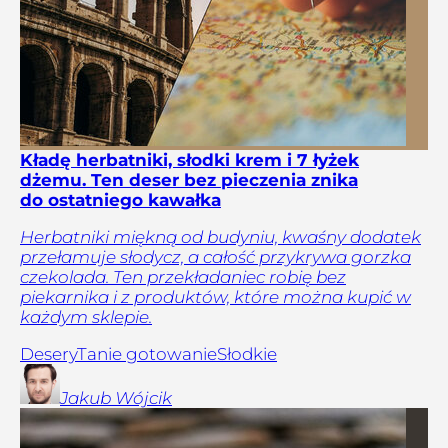
Kładę herbatniki, słodki krem i 7 łyżek
dżemu. Ten deser bez pieczenia znika
do ostatniego kawałka
Herbatniki miękną od budyniu, kwaśny dodatek
przełamuje słodycz, a całość przykrywa gorzka
czekolada. Ten przekładaniec robię bez
piekarnika i z produktów, które można kupić w
każdym sklepie.
Desery
Tanie gotowanie
Słodkie
Jakub
Wójcik