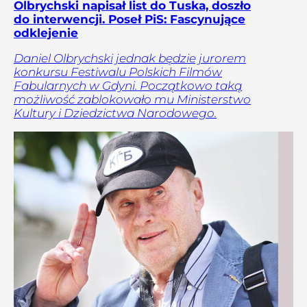
Olbrychski napisał list do Tuska, doszło
do interwencji. Poseł PiS: Fascynujące
odklejenie
Daniel Olbrychski jednak będzie jurorem
konkursu Festiwalu Polskich Filmów
Fabularnych w Gdyni. Początkowo taką
możliwość zablokowało mu Ministerstwo
Kultury i Dziedzictwa Narodowego.