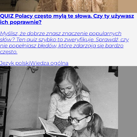
QUIZ Polacy często mylą te słowa. Czy ty używasz
ich poprawnie?
Myślisz, że dobrze znasz znaczenie popularnych
słów? Ten quiz szybko to zweryfikuje. Sprawdź, czy
nie popełniasz błędów, które zdarzają się bardzo
często.
Język polski
Wiedza ogólna