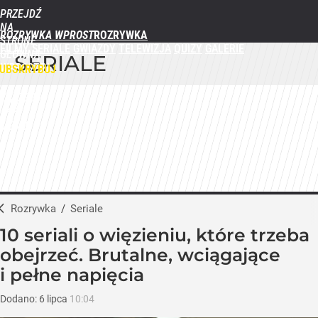
PRZEJDŹ
NA
ROZRYWKA WPROST
STRONĘ
FILMY
SERIALE
GWIAZDY
TELEWIZJA
QUIZY
GALERIE
GŁÓWNĄ
SERIALE
WPROST.PL
UBSKRYBUJ
ZALOGUJ
MENU
Rozrywka
/
Seriale
10 seriali o więzieniu, które trzeba
obejrzeć. Brutalne, wciągające
i pełne napięcia
Dodano:
6
lipca
10:04