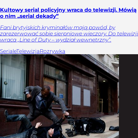
Kultowy serial policyjny wraca do telewizji. Mówią
o nim „serial dekady”
Fani brytyjskich kryminałów mają powód, by
zarezerwować sobie sierpniowe wieczory. Do telewizji
wraca „Line of Duty – wydział wewnętrzny”.
Seriale
Telewizja
Rozrywka