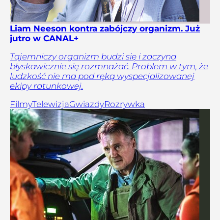
Liam Neeson kontra zabójczy organizm. Już
jutro w CANAL+
Tajemniczy organizm budzi się i zaczyna
błyskawicznie się rozmnażać. Problem w tym, że
ludzkość nie ma pod ręką wyspecjalizowanej
ekipy ratunkowej.
Filmy
Telewizja
Gwiazdy
Rozrywka