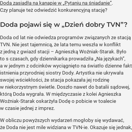
Doda zasiadła na kanapie w „Pytaniu na śniadanie”
.
Czy planuje też odwiedzić konkurencyjną stację?
Doda pojawi się w „Dzień dobry TVN”?
Doda od lat nie odwiedza programów związanych ze stacją
TVN. Nie jest tajemnicą, że lata temu weszła w konflikt
z jedną z gwiazd stacji – Agnieszką Woźniak-Starak. Było
to s czasach, gdy dziennikarka prowadziła „Na językach”,
a w jednym z odcinków wyciągnięto na światło dzienne fakt
istnienia przyrodniej siostry Dody. Artystka nie ukrywała
swojej wściekłości, że stacja pokazała jej rodzinę
w niekorzystnym świetle. Doszło nawet do batalii sądowej,
którą Doda wygrała. W międzyczasie z kolei Agnieszka
Woźniak-Starak oskarżyła Dodę o pobicie w toalecie
w czasie jednej z imprez.
W obliczu powyższych wydarzeń mogłoby się wydawać,
że Doda nie jest mile widziana w TVN-ie. Okazuje się jednak,