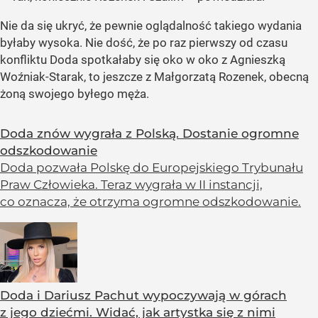
Nie da się ukryć, że pewnie oglądalność takiego wydania
byłaby wysoka. Nie dość, że po raz pierwszy od czasu
konfliktu Doda spotkałaby się oko w oko z Agnieszką
Woźniak-Starak, to jeszcze z Małgorzatą Rozenek, obecną
żoną swojego byłego męża.
Doda znów wygrała z Polską. Dostanie ogromne
odszkodowanie
Doda pozwała Polskę do Europejskiego Trybunału
Praw Człowieka. Teraz wygrała w II instancji,
co oznacza, że otrzyma ogromne odszkodowanie.
Doda i Dariusz Pachut wypoczywają w górach
z jego dziećmi. Widać, jak artystka się z nimi