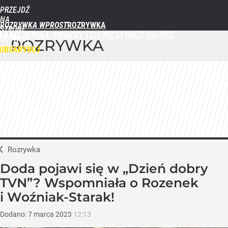
PRZEJDŹ
NA
ROZRYWKA WPROST
STRONĘ
FILMY
SERIALE
GWIAZDY
TELEWIZJA
QUIZY
GALERIE
GŁÓWNĄ
ROZRYWKA
WPROST.PL
UBSKRYBUJ
ZALOGUJ
MENU
Rozrywka
Doda pojawi się w „Dzień dobry
TVN”? Wspomniała o Rozenek
i Woźniak-Starak!
Dodano:
7
marca
2023
12:13