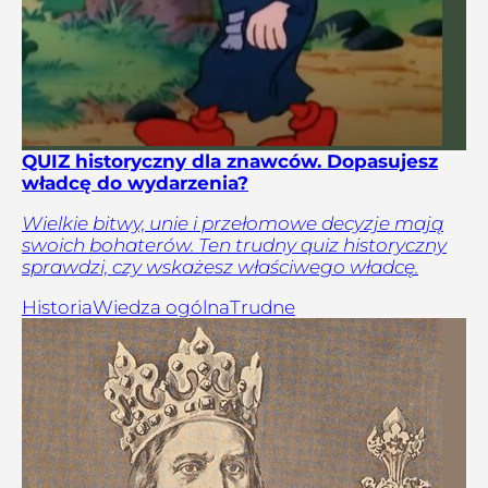
QUIZ historyczny dla znawców. Dopasujesz
władcę do wydarzenia?
Wielkie bitwy, unie i przełomowe decyzje mają
swoich bohaterów. Ten trudny quiz historyczny
sprawdzi, czy wskażesz właściwego władcę.
Historia
Wiedza ogólna
Trudne