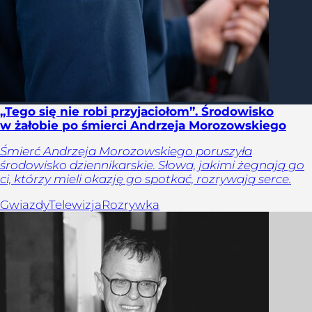
„Tego się nie robi przyjaciołom”. Środowisko
w żałobie po śmierci Andrzeja Morozowskiego
Śmierć Andrzeja Morozowskiego poruszyła
środowisko dziennikarskie. Słowa, jakimi żegnają go
ci, którzy mieli okazję go spotkać, rozrywają serce.
Gwiazdy
Telewizja
Rozrywka