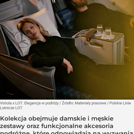
Vistula x LOT: Elegancja w podróży
/ Źródło:
Materiały prasowe
/
Polskie Linie
Lotnicze LOT
Kolekcja obejmuje damskie i męskie
zestawy oraz funkcjonalne akcesoria
podróżne, które odpowiadają na wyzwania