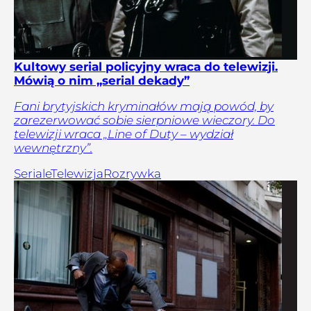
Kultowy serial policyjny wraca do telewizji.
Mówią o nim „serial dekady”
Fani brytyjskich kryminałów mają powód, by
zarezerwować sobie sierpniowe wieczory. Do
telewizji wraca „Line of Duty – wydział
wewnętrzny”.
Seriale
Telewizja
Rozrywka