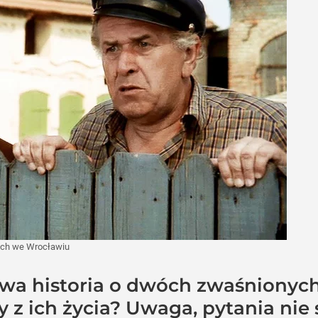
ych we Wrocławiu
owa historia o dwóch zwaśnionych
 z ich życia? Uwaga, pytania nie 