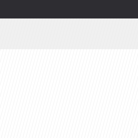
miera wspólnej kolekcji kapsułowej
odsłonią kulisy. HBO Max szykuje niespodziankę
ty 2026 roku. Ten tytuł zdeklasował konkurencję