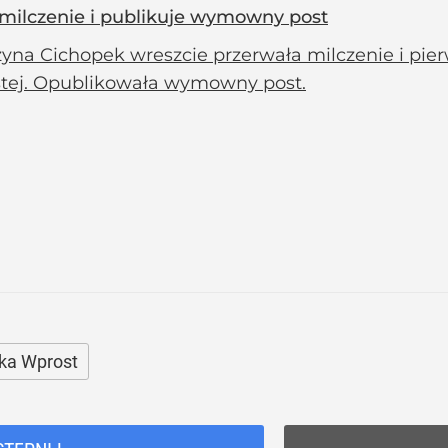
milczenie i publikuje wymowny post
yna Cichopek wreszcie przerwała milczenie i pier
stej. Opublikowała wymowny post.
ka Wprost