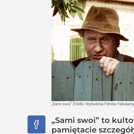
„Sami swoi”
Źródło:
Wytwórnia Filmów Fabularn
„Sami swoi” to kult
pamiętacie szczegóły