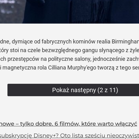
rudne, dymiące od fabrycznych kominów realia Birmingham
óry stoi na czele bezwzględnego gangu słynącego z żyle
ych przestępców na polityczne salony, jednocześnie za
 magnetyczna rola Cilliana Murphy'ego tworzą z tego ser
Pokaż następny (2 z 11)
owe – tylko dobre. 6 filmów, które warto włączyć
subskrypcję Disney+? Oto lista sześciu nieoczyw