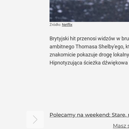
Żródło:
Netflix
Brytyjski hit przenosi widzów w b
ambitnego Thomasa Shelby'ego, kt
znakomicie pokazuje drogę lokaln
Hipnotyzująca ścieżka dźwiękowa i
Polecamy na weekend: Stare, n
Masz 