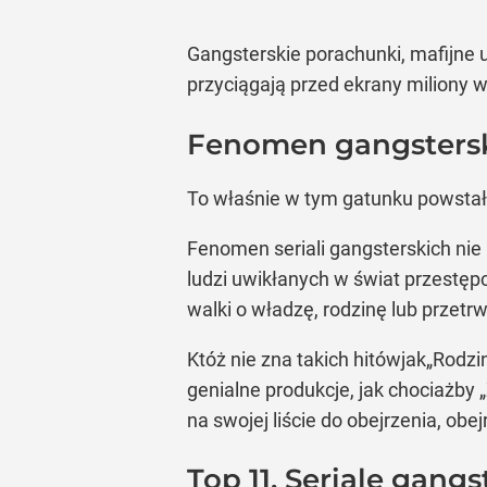
Gangsterskie porachunki, mafijne u
przyciągają przed ekrany miliony wid
Fenomen gangsterski
To właśnie w tym gatunku powstały
Fenomen seriali gangsterskich nie
ludzi uwikłanych w świat przestę
walki o władzę, rodzinę lub przetr
Któż nie zna takich hitówjak„Rodzi
genialne produkcje, jak chociażby 
na swojej liście do obejrzenia, obe
Top 11. Seriale gang