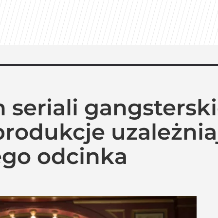
h seriali gangsters
produkcje uzależnia
ego odcinka