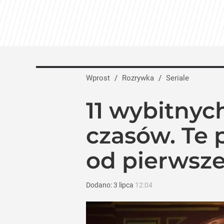
Wprost
/
Rozrywka
/
Seriale
11 wybitnyc
czasów. Te 
od pierwsz
Dodano:
3
lipca
12:04