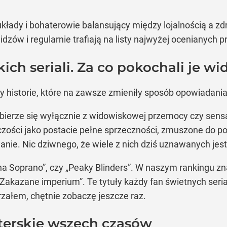
kłady i bohaterowie balansujący między lojalnością a zd
zów i regularnie trafiają na listy najwyżej ocenianych pro
ch seriali. Za co pokochali je wi
 historie, które na zawsze zmieniły sposób opowiadani
 bierze się wyłącznie z widowiskowej przemocy czy sensa
pczości jako postacie pełne sprzeczności, zmuszone do 
wanie. Nic dziwnego, że wiele z nich dziś uznawanych jest
na Soprano”, czy „Peaky Blinders”. W naszym rankingu zn
„Zakazane imperium”. Te tytuły każdy fan świetnych seria
jrzałem, chętnie zobaczę jeszcze raz.
sterskie wszech czasów