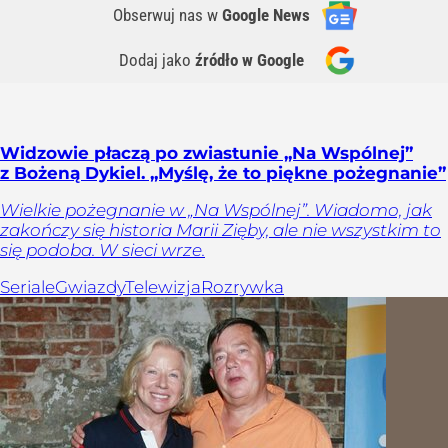
Obserwuj nas
w
Google News
Dodaj jako
źródło w Google
Widzowie płaczą po zwiastunie „Na Wspólnej”
z Bożeną Dykiel. „Myślę, że to piękne pożegnanie”
Wielkie pożegnanie w „Na Wspólnej”. Wiadomo, jak
zakończy się historia Marii Zięby, ale nie wszystkim to
się podoba. W sieci wrze.
Seriale
Gwiazdy
Telewizja
Rozrywka