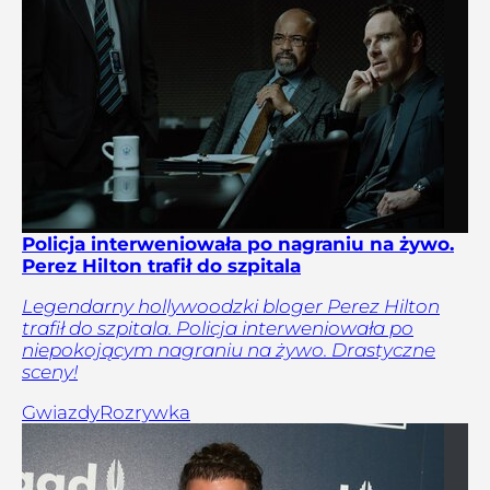
Policja interweniowała po nagraniu na żywo.
Perez Hilton trafił do szpitala
Legendarny hollywoodzki bloger Perez Hilton
trafił do szpitala. Policja interweniowała po
niepokojącym nagraniu na żywo. Drastyczne
sceny!
Gwiazdy
Rozrywka