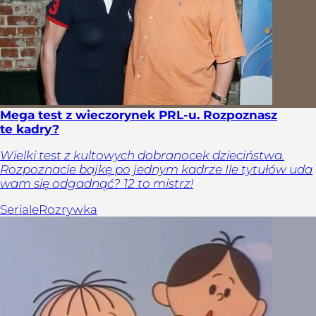
Mega test z wieczorynek PRL-u. Rozpoznasz
te kadry?
Wielki test z kultowych dobranocek dzieciństwa.
Rozpoznacie bajkę po jednym kadrze Ile tytułów uda
wam się odgadnąć? 12 to mistrz!
Seriale
Rozrywka