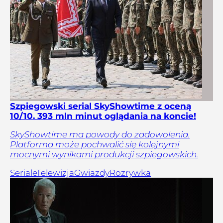
Szpiegowski serial SkyShowtime z oceną
10/10. 393 mln minut oglądania na koncie!
SkyShowtime ma powody do zadowolenia.
Platforma może pochwalić się kolejnymi
mocnymi wynikami produkcji szpiegowskich.
Seriale
Telewizja
Gwiazdy
Rozrywka