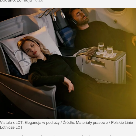
Dodano:
28
maja
10:28
Vistula x LOT: Elegancja w podróży
/ Źródło:
Materiały prasowe
/
Polskie Linie
Lotnicze LOT