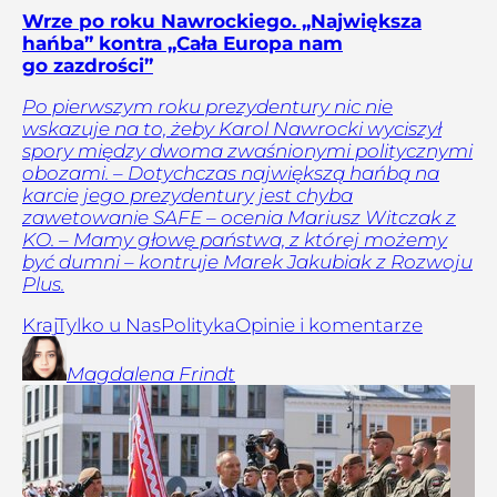
Wrze po roku Nawrockiego. „Największa
hańba” kontra „Cała Europa nam
go zazdrości”
Po pierwszym roku prezydentury nic nie
wskazuje na to, żeby Karol Nawrocki wyciszył
spory między dwoma zwaśnionymi politycznymi
obozami. – Dotychczas największą hańbą na
karcie jego prezydentury jest chyba
zawetowanie SAFE – ocenia Mariusz Witczak z
KO. – Mamy głowę państwa, z której możemy
być dumni – kontruje Marek Jakubiak z Rozwoju
Plus.
Kraj
Tylko u Nas
Polityka
Opinie i komentarze
Magdalena
Frindt