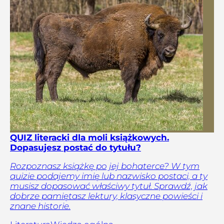
QUIZ literacki dla moli książkowych.
Dopasujesz postać do tytułu?
Rozpoznasz książkę po jej bohaterce? W tym
quizie podajemy imię lub nazwisko postaci, a ty
musisz dopasować właściwy tytuł. Sprawdź, jak
dobrze pamiętasz lektury, klasyczne powieści i
znane historie.