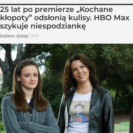
25 lat po premierze „Kochane
kłopoty” odsłonią kulisy. HBO Max
szykuje niespodziankę
Dodano:
dzisiaj
13:51