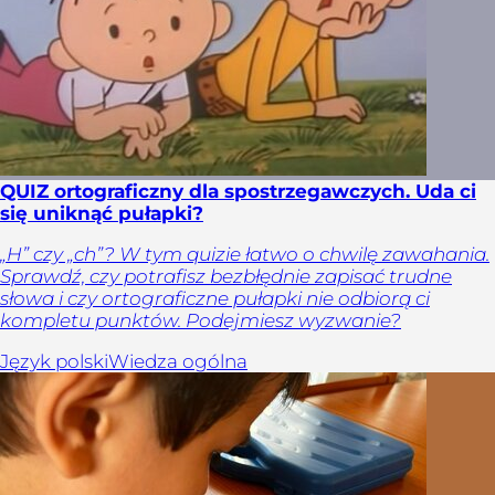
QUIZ ortograficzny dla spostrzegawczych. Uda ci
się uniknąć pułapki?
„H” czy „ch”? W tym quizie łatwo o chwilę zawahania.
Sprawdź, czy potrafisz bezbłędnie zapisać trudne
słowa i czy ortograficzne pułapki nie odbiorą ci
kompletu punktów. Podejmiesz wyzwanie?
Język polski
Wiedza ogólna