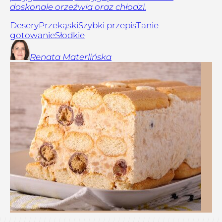
doskonale orzeźwia oraz chłodzi.
Desery
Przekąski
Szybki przepis
Tanie
gotowanie
Słodkie
Renata
Materlińska