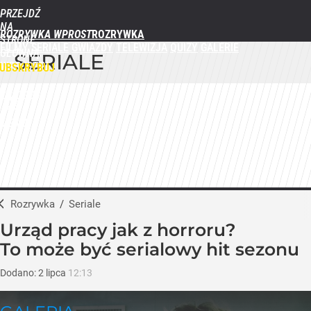
PRZEJDŹ
NA
ROZRYWKA WPROST
STRONĘ
FILMY
SERIALE
GWIAZDY
TELEWIZJA
QUIZY
GALERIE
GŁÓWNĄ
SERIALE
WPROST.PL
UBSKRYBUJ
ZALOGUJ
MENU
Rozrywka
/
Seriale
Urząd pracy jak z horroru?
To może być serialowy hit sezonu
Dodano:
2
lipca
12:13