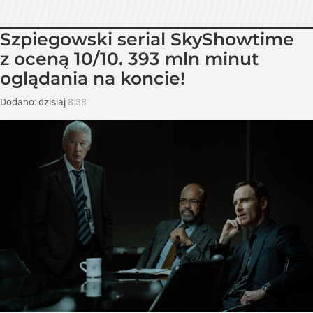
Szpiegowski serial SkyShowtime
z oceną 10/10. 393 mln minut
oglądania na koncie!
Dodano:
dzisiaj
8:38