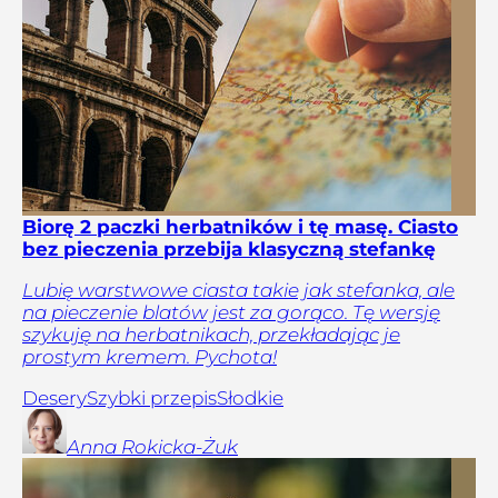
Biorę 2 paczki herbatników i tę masę. Ciasto
bez pieczenia przebija klasyczną stefankę
Lubię warstwowe ciasta takie jak stefanka, ale
na pieczenie blatów jest za gorąco. Tę wersję
szykuję na herbatnikach, przekładając je
prostym kremem. Pychota!
Desery
Szybki przepis
Słodkie
Anna
Rokicka-Żuk