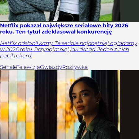
Netflix pokazał największe serialowe hity 2026
roku. Ten tytuł zdeklasował konkurencję
Netflix odsłonił karty. Te seriale najchętniej oglądamy
w 2026 roku. Przynajmniej jak dotąd. Jeden z nich
pobił rekord.
Seriale
Telewizja
Gwiazdy
Rozrywka