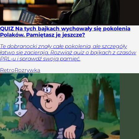
QUIZ Na tych bajkach wychowały się pokolenia
Polaków. Pamiętasz je jeszcze?
Te dobranocki znały całe pokolenia, ale szczegóły
łatwo się zacierają. Rozwiąż quiz o bajkach z czasów
PRL-u i sprawdź swoją pamięć.
Retro
Rozrywka