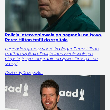
Policja interweniowała po nagraniu na żywo.
Perez Hilton trafił do szpitala
Legendarny hollywoodzki bloger Perez Hilton
trafił do szpitala. Policja interweniowała po
niepokojącym nagraniu na żywo. Drastyczne
sceny!
Gwiazdy
Rozrywka