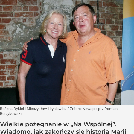
Bożena Dykiel i Mieczysław Hryniewicz
/ Źródło:
Newspix.pl
/
Damian
Burzykowski
Wielkie pożegnanie w „Na Wspólnej”.
Wiadomo, jak zakończy się historia Marii