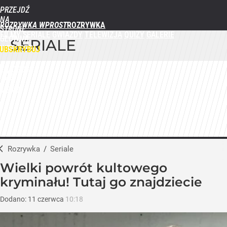
PRZEJDŹ
NA
ROZRYWKA WPROST
STRONĘ
FILMY
SERIALE
GWIAZDY
TELEWIZJA
QUIZY
GALERIE
GŁÓWNĄ
SERIALE
WPROST.PL
UBSKRYBUJ
ZALOGUJ
MENU
Rozrywka
/
Seriale
Wielki powrót kultowego
kryminału! Tutaj go znajdziecie
Dodano:
11
czerwca
10:18