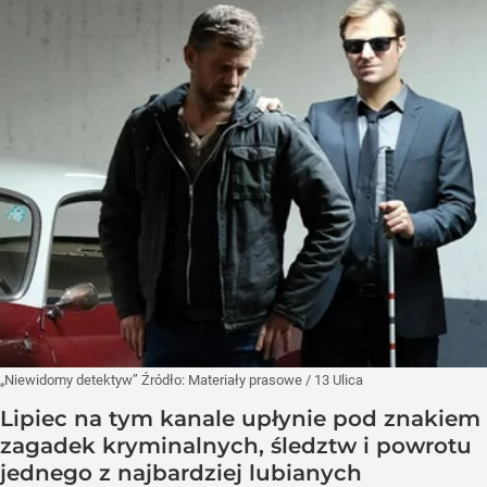
„Niewidomy detektyw”
Źródło:
Materiały prasowe
/
13 Ulica
Lipiec na tym kanale upłynie pod znakiem
zagadek kryminalnych, śledztw i powrotu
jednego z najbardziej lubianych