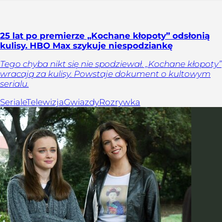
25 lat po premierze „Kochane kłopoty” odsłonią
kulisy. HBO Max szykuje niespodziankę
Tego chyba nikt się nie spodziewał. „Kochane kłopoty”
wracają za kulisy. Powstaje dokument o kultowym
serialu.
Seriale
Telewizja
Gwiazdy
Rozrywka