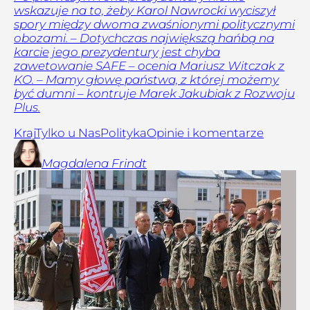
wskazuje na to, żeby Karol Nawrocki wyciszył
spory między dwoma zwaśnionymi politycznymi
obozami. – Dotychczas największą hańbą na
karcie jego prezydentury jest chyba
zawetowanie SAFE – ocenia Mariusz Witczak z
KO. – Mamy głowę państwa, z której możemy
być dumni – kontruje Marek Jakubiak z Rozwoju
Plus.
Kraj
Tylko u Nas
Polityka
Opinie i komentarze
Magdalena
Frindt