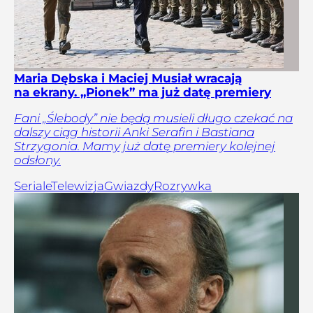
Maria Dębska i Maciej Musiał wracają
na ekrany. „Pionek” ma już datę premiery
Fani „Ślebody” nie będą musieli długo czekać na
dalszy ciąg historii Anki Serafin i Bastiana
Strzygonia. Mamy już datę premiery kolejnej
odsłony.
Seriale
Telewizja
Gwiazdy
Rozrywka