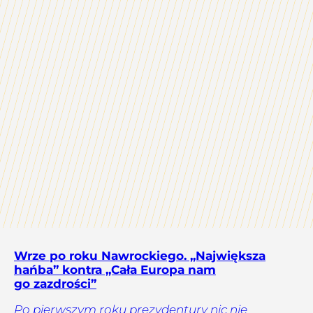
Wrze po roku Nawrockiego. „Największa
hańba” kontra „Cała Europa nam
go zazdrości”
Po pierwszym roku prezydentury nic nie