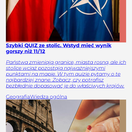
Szybki QUIZ ze stolic. Wstyd mieć wynik
gorszy niż 11/12
Państwa zmieniają granice, miasta rosną, ale ich
stolice wciąż pozostają najważniejszymi
punktami na mapie. W tym quizie pytamy o te
najbardziej znane. Zobacz, czy potrafisz
bezbłędnie dopasować je do właściwych krajów.
Geografia
Wiedza ogólna