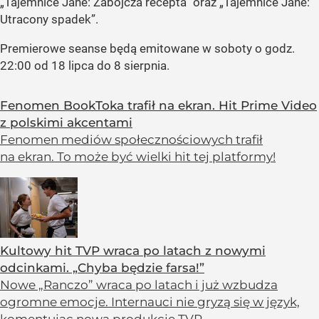
„Tajemnice Jane: Zabójcza recepta” oraz „Tajemnice Jane:
Utracony spadek”.
Premierowe seanse będą emitowane w soboty o godz.
22:00 od 18 lipca do 8 sierpnia.
Fenomen BookToka trafił na ekran. Hit Prime Video
z polskimi akcentami
Fenomen mediów społecznościowych trafił
na ekran. To może być wielki hit tej platformy!
Kultowy hit TVP wraca po latach z nowymi
odcinkami. „Chyba będzie farsa!”
Nowe „Ranczo” wraca po latach i już wzbudza
ogromne emocje. Internauci nie gryzą się w język,