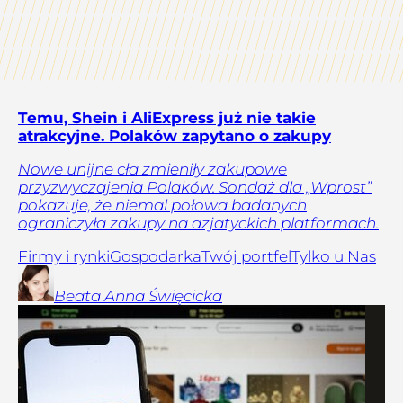
Temu, Shein i AliExpress już nie takie
atrakcyjne. Polaków zapytano o zakupy
Nowe unijne cła zmieniły zakupowe
przyzwyczajenia Polaków. Sondaż dla „Wprost”
pokazuje, że niemal połowa badanych
ograniczyła zakupy na azjatyckich platformach.
Firmy i rynki
Gospodarka
Twój portfel
Tylko u Nas
Beata Anna
Święcicka