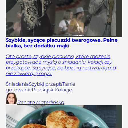
Szybkie, sycące placuszki twarogowe. Pełne
białka, bez dodatku mąki
Oto proste, szybkie placuszki, które możecie
przygotować z myślą o śniadaniu, kolacji czy
przekąsce. Są sycące, bo bazują na twarogu, a
nie zawierają mąki.
Śniadania
Szybki przepis
Tanie
gotowanie
Przekąski
Kolacje
Renata
Materlińska