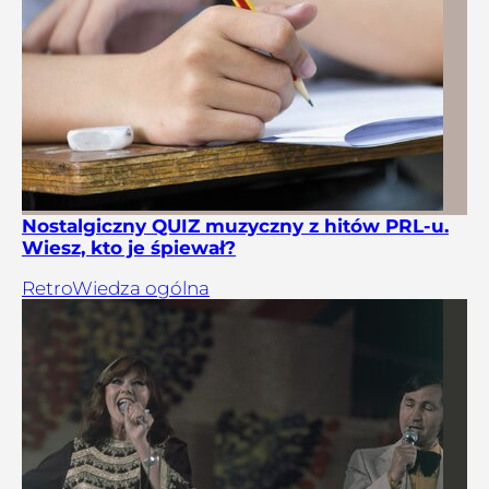
Nostalgiczny QUIZ muzyczny z hitów PRL-u.
Wiesz, kto je śpiewał?
Retro
Wiedza ogólna