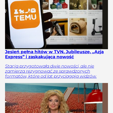
Jesień pełna hitów w TVN. Jubileusze, „Azja
Express” i zaskakująca nowość
Stacja przygotowała dwie nowości, ale nie
zamierza rezygnować ze sprawdzonych
formatów, które od lat przyciągają widzów.