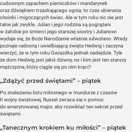
cudownym zapachem pierniczków i mandarynek
oraz dźwiękiem trzaskającego ognia; to czas ubierania
choinki i migoczących świec. Ale w tym roku nic nie jest
takie jak zwykle. Julian i jego rodzina są pogrążeni
w żałobie po śmierci jego starszej siostry i Julianowi
wydaje się, że Boże Narodzenie właśnie odwołano. Wtedy
poznaje radosną i uwielbiającą święta Hedwig i zaczyna
wierzyć, że w tym roku Gwiazdka jednak nadejdzie. Tyle
że dom Hedwig jest jakiś dziwny, no i kim jest ten starszy
mężczyzna, który ciągle się po nim kręci?
„Zdążyć przed świętami” – piątek
Po znalezieniu listu miłosnego w mundurze z czasów
II wojny światowej, Russel zwraca się o pomoc
do emerytowanej major, aby rozwikłać ten sekret przed
świętami.
„Tanecznym krokiem ku miłości” – piątek