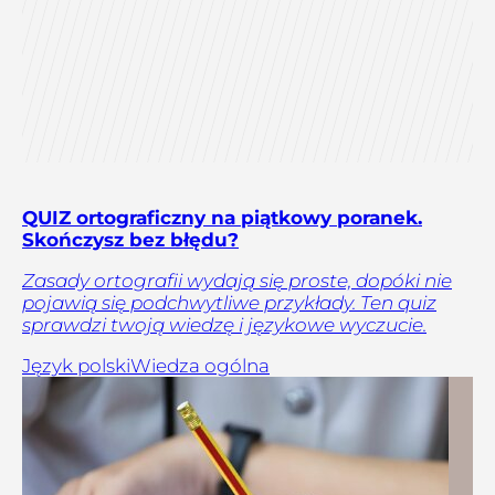
QUIZ ortograficzny na piątkowy poranek.
Skończysz bez błędu?
Zasady ortografii wydają się proste, dopóki nie
pojawią się podchwytliwe przykłady. Ten quiz
sprawdzi twoją wiedzę i językowe wyczucie.
Język polski
Wiedza ogólna