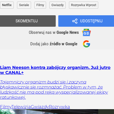
Netflix
Seriale
Filmy
Gwiazdy
Rozrywka Wprost
SKOMENTUJ
UDOSTĘPNIJ
Obserwuj nas
w
Google News
Dodaj jako
źródło w Google
Liam Neeson kontra zabójczy organizm. Już jutro
w CANAL+
Tajemniczy organizm budzi się i zaczyna
błyskawicznie się rozmnażać. Problem w tym, że
ludzkość nie ma pod ręką wyspecjalizowanej ekipy
ratunkowej.
Filmy
Telewizja
Gwiazdy
Rozrywka