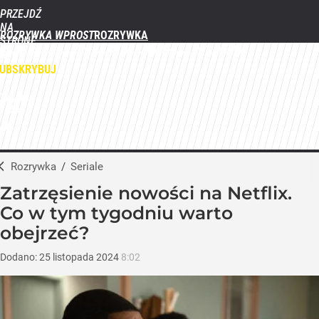
PRZEJDŹ
NA
ROZRYWKA WPROST
STRONĘ
FILMY
SERIALE
GWIAZDY
TELEWIZJA
QUIZY
GALERIE
GŁÓWNĄ
WPROST.PL
UBSKRYBUJ
ZALOGUJ
MENU
Rozrywka
/
Seriale
Zatrzęsienie nowości na Netflix.
Co w tym tygodniu warto
obejrzeć?
Dodano:
25
listopada
2024
8:02