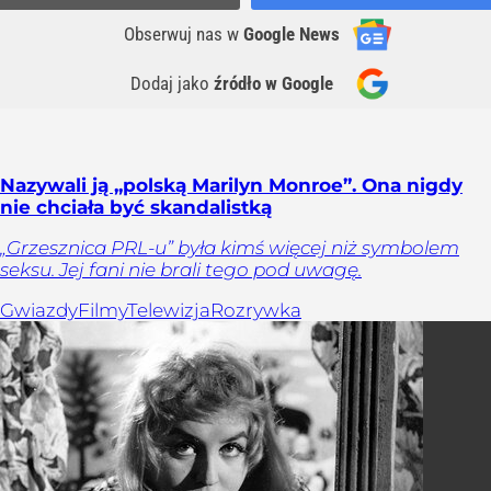
Obserwuj nas
w
Google News
Dodaj jako
źródło w Google
Nazywali ją „polską Marilyn Monroe”. Ona nigdy
nie chciała być skandalistką
„Grzesznica PRL-u” była kimś więcej niż symbolem
seksu. Jej fani nie brali tego pod uwagę.
Gwiazdy
Filmy
Telewizja
Rozrywka