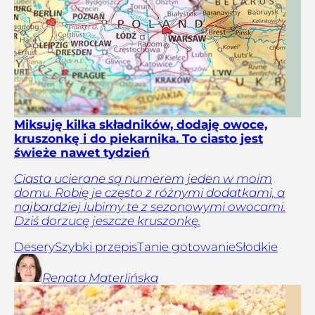
Miksuję kilka składników, dodaję owoce,
kruszonkę i do piekarnika. To ciasto jest
świeże nawet tydzień
Ciasta ucierane są numerem jeden w moim
domu. Robię je często z różnymi dodatkami, a
najbardziej lubimy te z sezonowymi owocami.
Dziś dorzucę jeszcze kruszonkę.
Desery
Szybki przepis
Tanie gotowanie
Słodkie
Renata
Materlińska