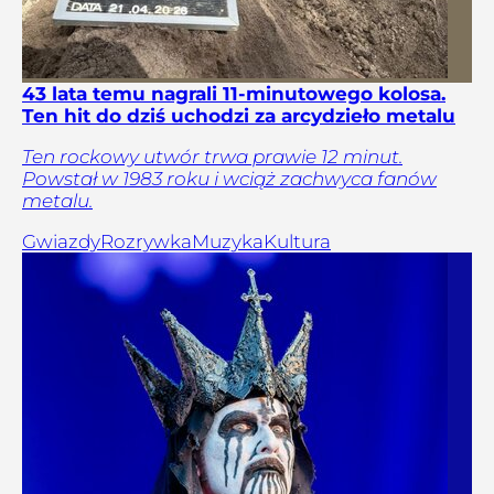
43 lata temu nagrali 11-minutowego kolosa.
Ten hit do dziś uchodzi za arcydzieło metalu
Ten rockowy utwór trwa prawie 12 minut.
Powstał w 1983 roku i wciąż zachwyca fanów
metalu.
Gwiazdy
Rozrywka
Muzyka
Kultura