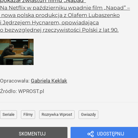
pokazał zwiastun filmu „Napad”
Na Netflix w październiku wpadnie film „Napad” –
nowa polska produkcja z Olafem Lubaszenko
i Jędrzejem Hycnarem, opowiadająca
o bezwzględnej rzeczywistości Polski z lat 90.
Opracowała:
Gabriela Keklak
Źródło:
WPROST.pl
Seriale
Filmy
Rozrywka Wprost
Gwiazdy
SKOMENTUJ
UDOSTĘPNIJ