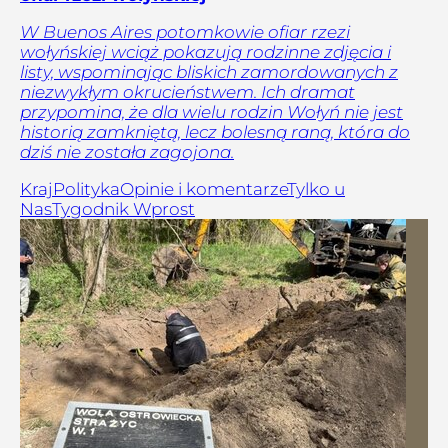
W Buenos Aires potomkowie ofiar rzezi
wołyńskiej wciąż pokazują rodzinne zdjęcia i
listy, wspominając bliskich zamordowanych z
niezwykłym okrucieństwem. Ich dramat
przypomina, że dla wielu rodzin Wołyń nie jest
historią zamkniętą, lecz bolesną raną, która do
dziś nie została zagojona.
Kraj
Polityka
Opinie i komentarze
Tylko u
Nas
Tygodnik Wprost