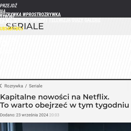
PRZEJDŹ
NA
ROZRYWKA WPROST
STRONĘ
FILMY
SERIALE
GWIAZDY
TELEWIZJA
QUIZY
GALERIE
GŁÓWNĄ
SERIALE
WPROST.PL
UBSKRYBUJ
ZALOGUJ
MENU
Rozrywka
/
Seriale
Kapitalne nowości na Netflix.
To warto obejrzeć w tym tygodniu
Dodano:
23
września
2024
20:03