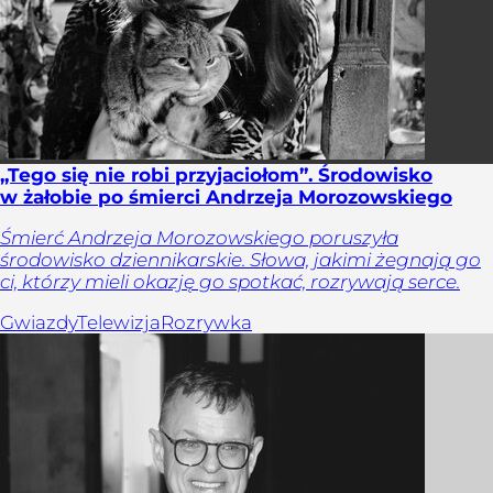
„Tego się nie robi przyjaciołom”. Środowisko
w żałobie po śmierci Andrzeja Morozowskiego
Śmierć Andrzeja Morozowskiego poruszyła
środowisko dziennikarskie. Słowa, jakimi żegnają go
ci, którzy mieli okazję go spotkać, rozrywają serce.
Gwiazdy
Telewizja
Rozrywka