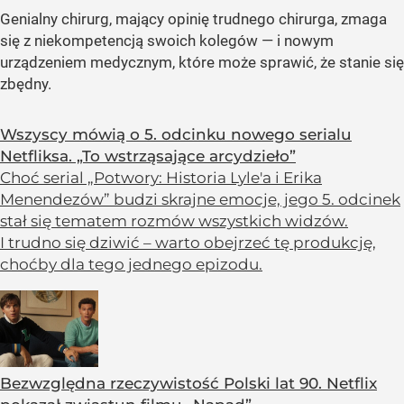
Genialny chirurg, mający opinię trudnego chirurga, zmaga
się z niekompetencją swoich kolegów — i nowym
urządzeniem medycznym, które może sprawić, że stanie się
zbędny.
Wszyscy mówią o 5. odcinku nowego serialu
Netfliksa. „To wstrząsające arcydzieło”
Choć serial „Potwory: Historia Lyle'a i Erika
Menendezów” budzi skrajne emocje, jego 5. odcinek
stał się tematem rozmów wszystkich widzów.
I trudno się dziwić – warto obejrzeć tę produkcję,
choćby dla tego jednego epizodu.
Bezwzględna rzeczywistość Polski lat 90. Netflix