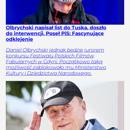
Olbrychski napisał list do Tuska, doszło
do interwencji. Poseł PiS: Fascynujące
odklejenie
Daniel Olbrychski jednak będzie jurorem
konkursu Festiwalu Polskich Filmów
Fabularnych w Gdyni. Początkowo taką
możliwość zablokowało mu Ministerstwo
Kultury i Dziedzictwa Narodowego.