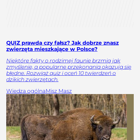
QUIZ prawda czy fałsz? Jak dobrze znasz
zwierzęta mieszkające w Polsce?
Niektóre fakty o rodzimej faunie brzmią jak
zmyślenie, a popularne przekonania okazują się
błędne. Rozwiąż quiz i oceń 10 twierdzeń o
dzikich zwierzętach.
Wiedza ogólna
Misz Masz