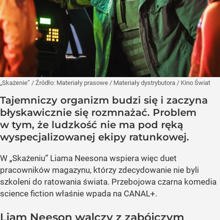
„Skażenie”
/ Źródło:
Materiały prasowe
/
Materiały dystrybutora / Kino Świat
Tajemniczy organizm budzi się i zaczyna
błyskawicznie się rozmnażać. Problem
w tym, że ludzkość nie ma pod ręką
wyspecjalizowanej ekipy ratunkowej.
W „Skażeniu” Liama Neesona wspiera więc duet
pracowników magazynu, którzy zdecydowanie nie byli
szkoleni do ratowania świata. Przebojowa czarna komedia
science fiction właśnie wpada na CANAL+.
Liam Neeson walczy z zabójczym