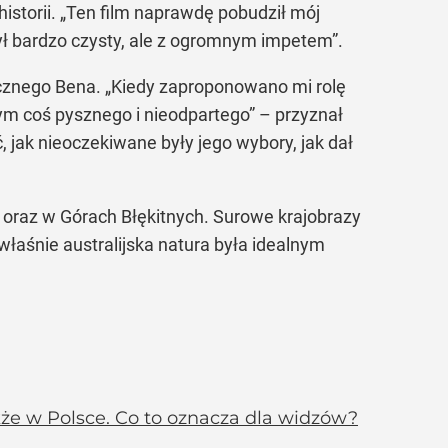
historii. „Ten film naprawdę pobudził mój
ył bardzo czysty, ale z ogromnym impetem”.
ycznego Bena. „Kiedy zaproponowano mi rolę
tym coś pysznego i nieodpartego” – przyznał
 jak nieoczekiwane były jego wybory, jak dał
i oraz w Górach Błękitnych. Surowe krajobrazy
właśnie australijska natura była idealnym
także w Polsce. Co to oznacza dla widzów?