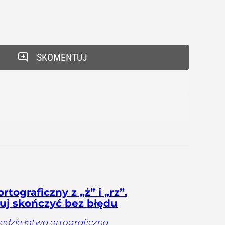
SKOMENTUJ
rtograficzny z „ż” i „rz”.
uj skończyć bez błędu
będzie łatwa ortograficzna