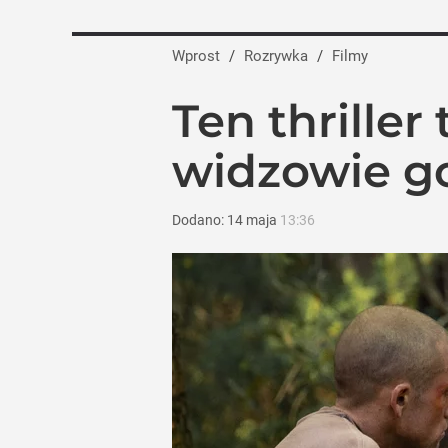
Wprost
/
Rozrywka
/
Filmy
Ten thriller
widzowie g
Dodano:
14
maja
13:36