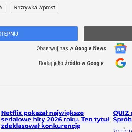
a
Rozrywka Wprost
STĘPNIJ
Obserwuj nas
w
Google News
Dodaj jako
źródło w Google
Netflix pokazał największe
QUIZ o
serialowe hity 2026 roku. Ten tytuł
Sprób
zdeklasował konkurencję
To nie 