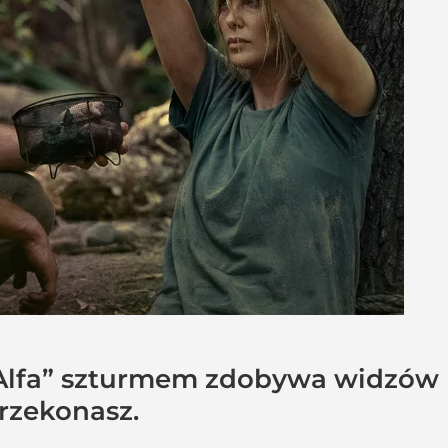
„Alfa” szturmem zdobywa widzów Ne
przekonasz.