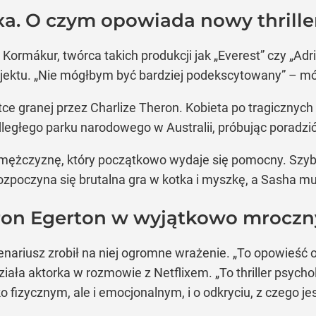
ixa. O czym opowiada nowy thrille
 Kormákur, twórca takich produkcji jak „Everest” czy „Adr
jektu. „Nie mógłbym być bardziej podekscytowany” – m
istce granej przez Charlize Theron. Kobieta po tragiczn
głego parku narodowego w Australii, próbując poradzić s
 mężczyznę, który początkowo wydaje się pomocny. Szy
zpoczyna się brutalna gra w kotka i myszkę, a Sasha mu
aron Egerton w wyjątkowo mroczn
enariusz zrobił na niej ogromne wrażenie. „To opowieść o 
ała aktorka w rozmowie z Netflixem. „To thriller psychol
o fizycznym, ale i emocjonalnym, i o odkryciu, z czego je