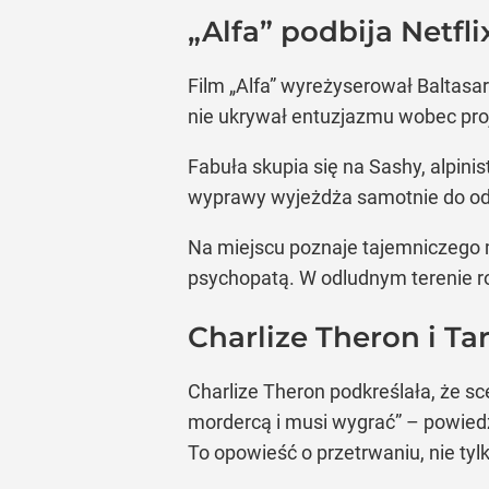
„Alfa” podbija Netfl
Film „Alfa” wyreżyserował Baltasar
nie ukrywał entuzjazmu wobec pro
Fabuła skupia się na Sashy, alpin
wyprawy wyjeżdża samotnie do odle
Na miejscu poznaje tajemniczego
psychopatą. W odludnym terenie ro
Charlize Theron i T
Charlize Theron podkreślała, że sc
mordercą i musi wygrać” – powiedzi
To opowieść o przetrwaniu, nie tylk