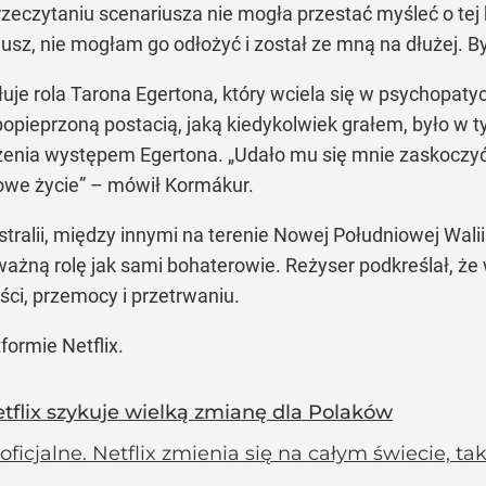
rzeczytaniu scenariusza nie mogła przestać myśleć o tej 
usz, nie mogłam go odłożyć i został ze mną na dłużej. B
je rola Tarona Egertona, który wciela się w psychopat
 popieprzoną postacią, jaką kiedykolwiek grałem, było w 
czenia występem Egertona. „Udało mu się mnie zaskoczyć,
nowe życie” – mówił Kormákur.
stralii, między innymi na terenie Nowej Południowej Wali
ażną rolę jak sami bohaterowie. Reżyser podkreślał, że 
ości, przemocy i przetrwaniu.
tformie Netflix.
tflix szykuje wielką zmianę dla Polaków
 oficjalne. Netflix zmienia się na całym świecie, 