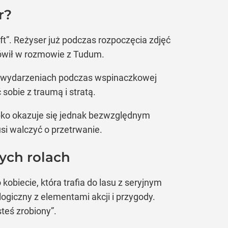
r?
ift”. Reżyser już podczas rozpoczęcia zdjęć
ówił w rozmowie z Tudum.
ych wydarzeniach podczas wspinaczkowej
obie z traumą i stratą.
bko okazuje się jednak bezwzględnym
si walczyć o przetrwanie.
ych rolach
kobiecie, która trafia do lasu z seryjnym
ogiczny z elementami akcji i przygody.
steś zrobiony”.