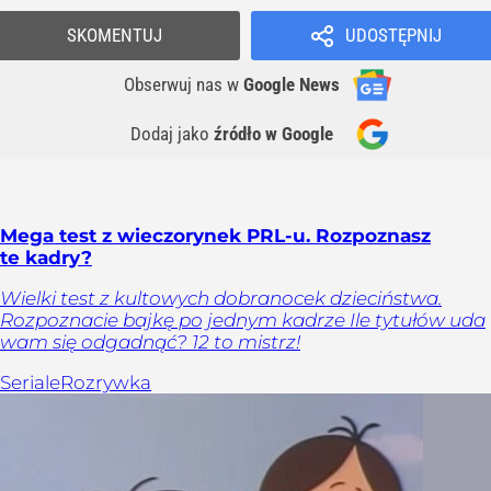
SKOMENTUJ
UDOSTĘPNIJ
Obserwuj nas
w
Google News
Dodaj jako
źródło w Google
Mega test z wieczorynek PRL-u. Rozpoznasz
te kadry?
Wielki test z kultowych dobranocek dzieciństwa.
Rozpoznacie bajkę po jednym kadrze Ile tytułów uda
wam się odgadnąć? 12 to mistrz!
Seriale
Rozrywka