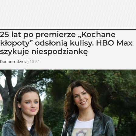
25 lat po premierze „Kochane
kłopoty” odsłonią kulisy. HBO Max
szykuje niespodziankę
Dodano:
dzisiaj
13:51