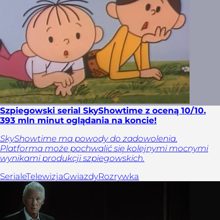
Szpiegowski serial SkyShowtime z oceną 10/10.
393 mln minut oglądania na koncie!
SkyShowtime ma powody do zadowolenia.
Platforma może pochwalić się kolejnymi mocnymi
wynikami produkcji szpiegowskich.
Seriale
Telewizja
Gwiazdy
Rozrywka