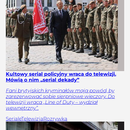
Kultowy serial policyjny wraca do telewizji.
Mówią o nim „serial dekady”
Fani brytyjskich kryminałów mają powód, by
zarezerwować sobie sierpniowe wieczory. Do
telewizji wraca „Line of Duty – wydział
wewnętrzny”.
Seriale
Telewizja
Rozrywka