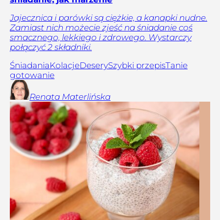
Jajecznica i parówki są ciężkie, a kanapki nudne.
Zamiast nich możecie zjeść na śniadanie coś
smacznego, lekkiego i zdrowego. Wystarczy
połączyć 2 składniki.
Śniadania
Kolacje
Desery
Szybki przepis
Tanie
gotowanie
Renata
Materlińska