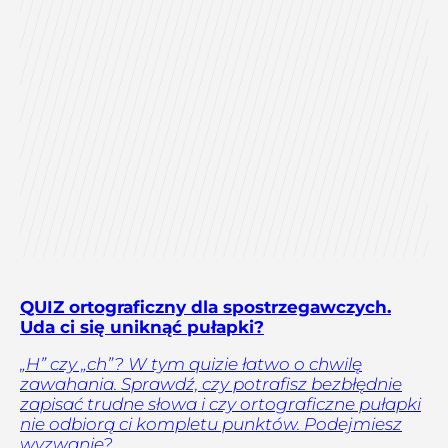
QUIZ ortograficzny dla spostrzegawczych.
Uda ci się uniknąć pułapki?
„H” czy „ch”? W tym quizie łatwo o chwilę
zawahania. Sprawdź, czy potrafisz bezbłędnie
zapisać trudne słowa i czy ortograficzne pułapki
nie odbiorą ci kompletu punktów. Podejmiesz
wyzwanie?