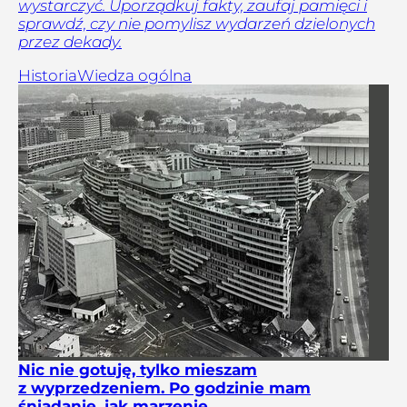
wystarczyć. Uporządkuj fakty, zaufaj pamięci i
sprawdź, czy nie pomylisz wydarzeń dzielonych
przez dekady.
Historia
Wiedza ogólna
Nic nie gotuję, tylko mieszam
z wyprzedzeniem. Po godzinie mam
śniadanie, jak marzenie