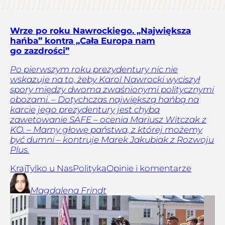
Wrze po roku Nawrockiego. „Największa
hańba” kontra „Cała Europa nam
go zazdrości”
Po pierwszym roku prezydentury nic nie
wskazuje na to, żeby Karol Nawrocki wyciszył
spory między dwoma zwaśnionymi politycznymi
obozami. – Dotychczas największą hańbą na
karcie jego prezydentury jest chyba
zawetowanie SAFE – ocenia Mariusz Witczak z
KO. – Mamy głowę państwa, z której możemy
być dumni – kontruje Marek Jakubiak z Rozwoju
Plus.
Kraj
Tylko u Nas
Polityka
Opinie i komentarze
Magdalena
Frindt