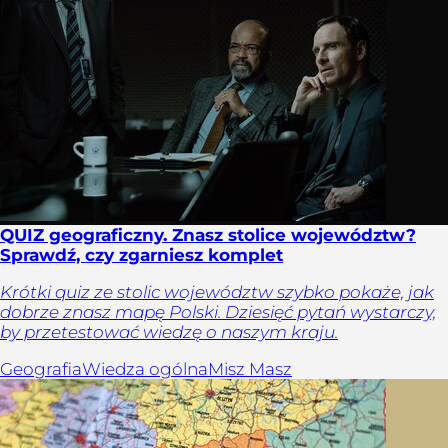
QUIZ geograficzny. Znasz stolice województw?
Sprawdź, czy zgarniesz komplet
Krótki quiz ze stolic województw szybko pokaże, jak
dobrze znasz mapę Polski. Dziesięć pytań wystarczy,
by przetestować wiedzę o naszym kraju.
Geografia
Wiedza ogólna
Misz Masz