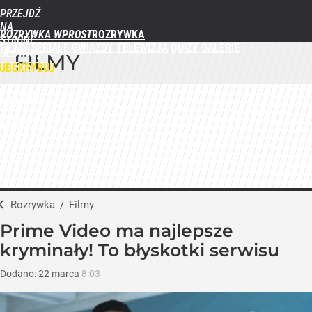
PRZEJDŹ
NA
ROZRYWKA WPROST
STRONĘ
FILMY
SERIALE
GWIAZDY
TELEWIZJA
QUIZY
GALERIE
GŁÓWNĄ
FILMY
WPROST.PL
UBSKRYBUJ
ZALOGUJ
MENU
Rozrywka
/
Filmy
Prime Video ma najlepsze
kryminały! To błyskotki serwisu
Dodano:
22
marca
8:03