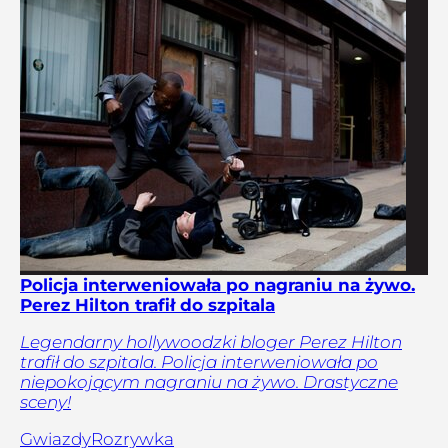
Policja interweniowała po nagraniu na żywo.
Perez Hilton trafił do szpitala
Legendarny hollywoodzki bloger Perez Hilton
trafił do szpitala. Policja interweniowała po
niepokojącym nagraniu na żywo. Drastyczne
sceny!
Gwiazdy
Rozrywka