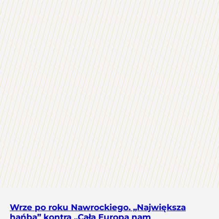
Wrze po roku Nawrockiego. „Największa
hańba” kontra „Cała Europa nam