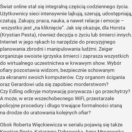
Świat online stał się integralną częścią codziennego życia.
Użytkownicy sieci intensywnie lajkują, szerują, udostępniają,
czatują. Zakupy, praca, nauka, a nawet relacje i emocje –
wszystko jest „na kliknięcie”. Jak się okazuje, dla Horsta
(Krystian Pesta), również decyzja o życiu lub śmierci innych.
Internet w jego rękach to narzędzie do precyzyjnego
planowania zbrodni i manipulowania ludźmi. Zeiger
organizuje swoiste igrzyska śmierci i zaprasza wszystkich
do wirtualnego uczestnictwa w krwawym show. Wybór
ofiary pozostawia widzom, bezpiecznie schowanym
za ekranami swoich komputerów. Czy organom ścigania
oraz Gerardowi uda się zapobiec morderstwom?
Czy Edling odkryje motywację porywacza i go przechytrzy?
A może, w erze wszechobecnego WiFi, przestarzałe
policyjne procedury i długo trwające formalności staną
na drodze do uratowania kolejnych ofiar?
Obok Roberta Więckiewicza w serialu pojawią się także
Krystian Pesta, Katarzyna Dąbrowska, Anna Mrozowska,