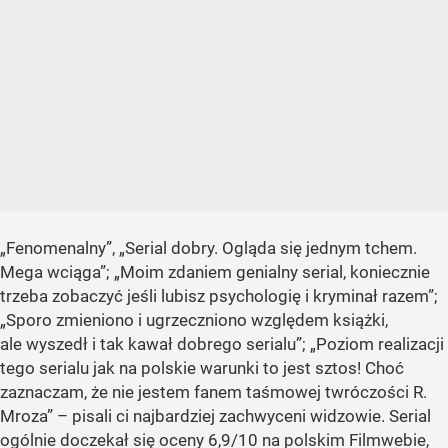
„Fenomenalny”, „Serial dobry. Ogląda się jednym tchem.
Mega wciąga”; „Moim zdaniem genialny serial, koniecznie
trzeba zobaczyć jeśli lubisz psychologię i kryminał razem”;
„Sporo zmieniono i ugrzeczniono względem książki,
ale wyszedł i tak kawał dobrego serialu”; „Poziom realizacji
tego serialu jak na polskie warunki to jest sztos! Choć
zaznaczam, że nie jestem fanem taśmowej twróczości R.
Mroza” – pisali ci najbardziej zachwyceni widzowie. Serial
ogólnie doczekał się oceny 6,9/10 na polskim Filmwebie,