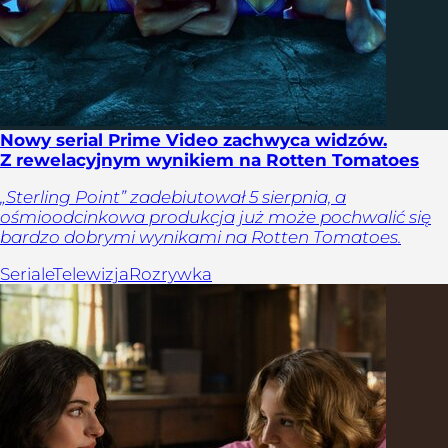
Nowy serial Prime Video zachwyca widzów.
Z rewelacyjnym wynikiem na Rotten Tomatoes
„Sterling Point” zadebiutował 5 sierpnia, a
ośmioodcinkowa produkcja już może pochwalić się
bardzo dobrymi wynikami na Rotten Tomatoes.
Seriale
Telewizja
Rozrywka