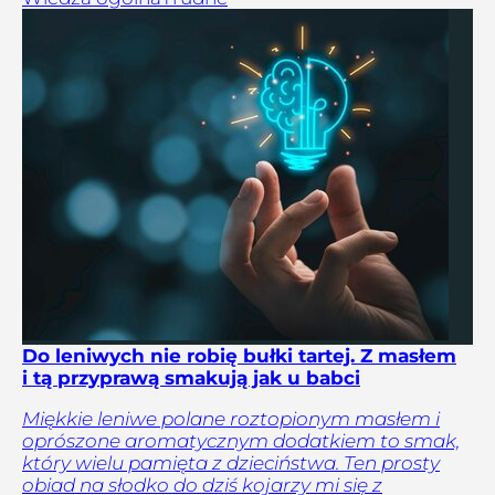
Do leniwych nie robię bułki tartej. Z masłem
i tą przyprawą smakują jak u babci
Miękkie leniwe polane roztopionym masłem i
oprószone aromatycznym dodatkiem to smak,
który wielu pamięta z dzieciństwa. Ten prosty
obiad na słodko do dziś kojarzy mi się z