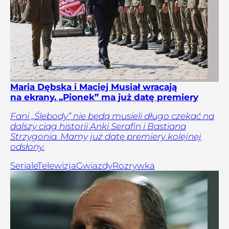
Maria Dębska i Maciej Musiał wracają
na ekrany. „Pionek” ma już datę premiery
Fani „Ślebody” nie będą musieli długo czekać na
dalszy ciąg historii Anki Serafin i Bastiana
Strzygonia. Mamy już datę premiery kolejnej
odsłony.
Seriale
Telewizja
Gwiazdy
Rozrywka