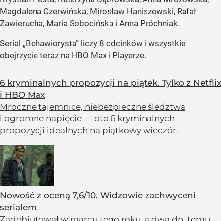
Magdalena Czerwińska, Mirosław Haniszewski, Rafał
Zawierucha, Maria Sobocińska i Anna Próchniak.
Serial „Behawiorysta” liczy 8 odcinków i wszystkie
obejrzycie teraz na HBO Max i Playerze.
6 kryminalnych propozycji na piątek. Tylko z Netflix
i HBO Max
Mroczne tajemnice, niebezpieczne śledztwa
i ogromne napięcie — oto 6 kryminalnych
propozycji idealnych na piątkowy wieczór.
Nowość z oceną 7,6/10. Widzowie zachwyceni
serialem
Zadebiutował w marcu tego roku, a dwa dni temu