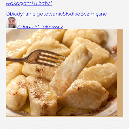
wakacjami u babci.
Obiady
Tanie gotowanie
Słodkie
Bezmięsne
Adrian
Stankiewicz