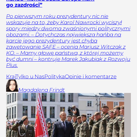
go zazdrości”
Po pierwszym roku prezydentury nic nie
wskazuje na to, żeby Karol Nawrocki wyciszył
spory między dwoma zwaśnionymi politycznymi
obozami. – Dotychczas największą hańbą na
karcie jego prezydentury jest chyba
zawetowanie SAFE – ocenia Mariusz Witczak z
KO. – Mamy głowę państwa, z której możemy
być dumni – kontruje Marek Jakubiak z Rozwoju
Plus.
Kraj
Tylko u Nas
Polityka
Opinie i komentarze
Magdalena
Frindt