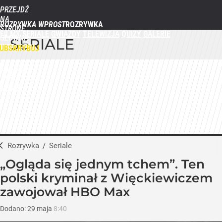
PRZEJDŹ
NA
ROZRYWKA WPROST
STRONĘ
FILMY
SERIALE
GWIAZDY
TELEWIZJA
QUIZY
GALERIE
GŁÓWNĄ
SERIALE
WPROST.PL
UBSKRYBUJ
ZALOGUJ
MENU
Rozrywka
/
Seriale
„Ogląda się jednym tchem”. Ten
polski kryminał z Więckiewiczem
zawojował HBO Max
Dodano:
29
maja
8:40