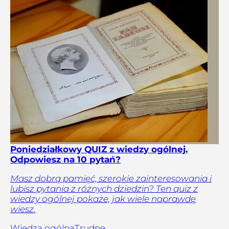
Poniedziałkowy QUIZ z wiedzy ogólnej.
Odpowiesz na 10 pytań?
Masz dobrą pamięć, szerokie zainteresowania i
lubisz pytania z różnych dziedzin? Ten quiz z
wiedzy ogólnej pokaże, jak wiele naprawdę
wiesz.
Wiedza ogólna
Trudne