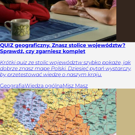
QUIZ geograficzny. Znasz stolice województw?
Sprawdź, czy zgarniesz komplet
Krótki quiz ze stolic województw szybko pokaże, jak
dobrze znasz mapę Polski. Dziesięć pytań wystarczy,
by przetestować wiedzę o naszym kraju.
Geografia
Wiedza ogólna
Misz Masz