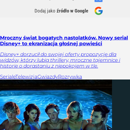
Dodaj jako
źródło w Google
Mroczny świat bogatych nastolatków. Nowy serial
Disney+ to ekranizacja głośnej powieści
Disney+ dorzucił do swojej oferty propozycję dla
widzów, którzy lubią thrillery, mroczne tajemnice i
historie o dorastaniu z niepokojem w tle.
Seriale
Telewizja
Gwiazdy
Rozrywka