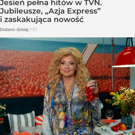
Jesień pełna hitów w TVN.
Jubileusze, „Azja Express”
i zaskakująca nowość
Dodano:
dzisiaj
7:57