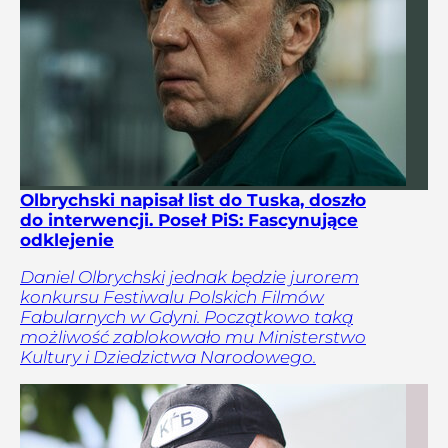
Olbrychski napisał list do Tuska, doszło
do interwencji. Poseł PiS: Fascynujące
odklejenie
Daniel Olbrychski jednak będzie jurorem
konkursu Festiwalu Polskich Filmów
Fabularnych w Gdyni. Początkowo taką
możliwość zablokowało mu Ministerstwo
Kultury i Dziedzictwa Narodowego.