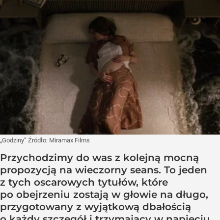
„Godziny”
Źródło:
Miramax Films
Przychodzimy do was z kolejną mocną
propozycją na wieczorny seans. To jeden
z tych oscarowych tytułów, które
po obejrzeniu zostają w głowie na długo,
przygotowany z wyjątkową dbałością
o każdy szczegół i trzymający w napięciu