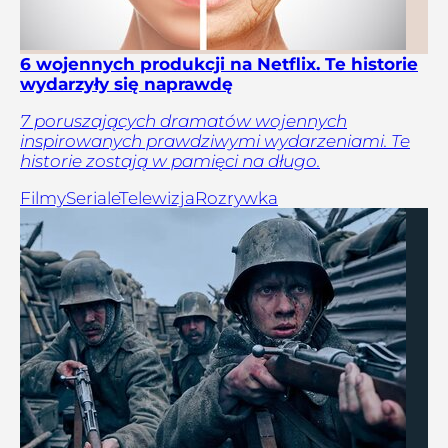
6 wojennych produkcji na Netflix. Te historie
wydarzyły się naprawdę
7 poruszających dramatów wojennych
inspirowanych prawdziwymi wydarzeniami. Te
historie zostają w pamięci na długo.
Filmy
Seriale
Telewizja
Rozrywka