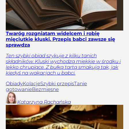
Twaróg rozgniatam widelcem i robię
mięciutkie kluski. Przepis babci zawsze się
sprawdza
Ten szybki obiad szykuję z kilku tanich
składników. Kluski wychodzą miękkie w środku i
lekko chrupiące. Z bułką tartą smakują tak, jak
kiedyś na wakacjach u babci.
Obiady
Kolacje
Szybki przepis
Tanie
gotowanie
Bezmięsne
Katarzyna
Rachańska