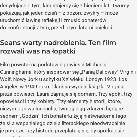
decydujące o tym, kim stajemy się z biegiem lat. Twórcy
pokazują, jak jeden dzień – z pozoru zwykły – może
uruchomić lawinę refleksji i zmusić bohaterów
do konfrontacji z tym, przed czym latami uciekali.
Seans warty nadrobienia. Ten film
rozwali was na łopatki
Film powstał na podstawie powieści Michaela
Cunninghama, który inspirował się „Panią Dalloway” Virginii
Wolf. Nowy Jork u schyłku XX wieku. Londyn 1923. Los
Angeles w 1949 roku. Clarissa wydaje książki. Virginia
pisze powieści. Laura zajmuje się domem. Trzy epoki, trzy
opowieści i trzy kobiety. Trzy elementy historii, które,
niczym ogniwa łańcucha, tworzą ciąg zdarzeń będące
sednem „Godzin”. Ich bohaterki żyją nieświadome tego,
że siła wspaniałego dzieła literackiego nieodwracalnie
je połączy. Trzy historie przeplatają się, by spotkać się