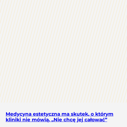
Medycyna estetyczna ma skutek, o którym
kliniki nie mówią. „Nie chcę jej całować”