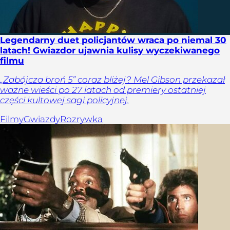
Legendarny duet policjantów wraca po niemal 30
latach! Gwiazdor ujawnia kulisy wyczekiwanego
filmu
„Zabójcza broń 5” coraz bliżej? Mel Gibson przekazał
ważne wieści po 27 latach od premiery ostatniej
części kultowej sagi policyjnej.
Filmy
Gwiazdy
Rozrywka