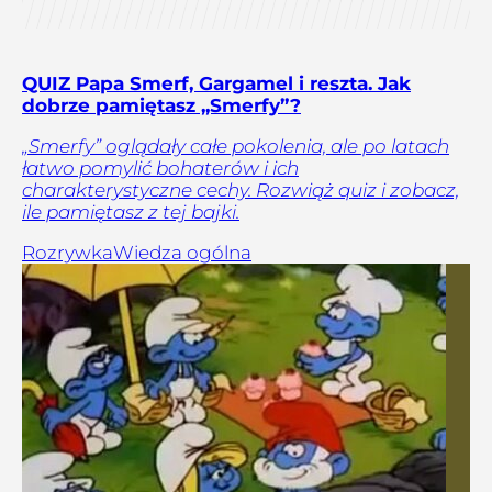
QUIZ Papa Smerf, Gargamel i reszta. Jak
dobrze pamiętasz „Smerfy”?
„Smerfy” oglądały całe pokolenia, ale po latach
łatwo pomylić bohaterów i ich
charakterystyczne cechy. Rozwiąż quiz i zobacz,
ile pamiętasz z tej bajki.
Rozrywka
Wiedza ogólna