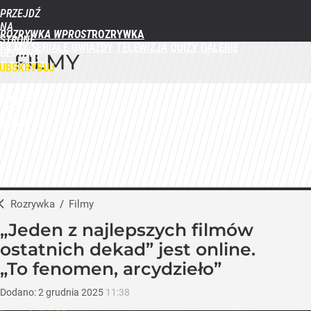
PRZEJDŹ
NA
ROZRYWKA WPROST
STRONĘ
FILMY
SERIALE
GWIAZDY
TELEWIZJA
QUIZY
GALERIE
GŁÓWNĄ
FILMY
WPROST.PL
UBSKRYBUJ
ZALOGUJ
MENU
Rozrywka
/
Filmy
„Jeden z najlepszych filmów
ostatnich dekad” jest online.
„To fenomen, arcydzieło”
Dodano:
2
grudnia
2025
11:38