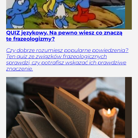
QUIZ językowy. Na pewno wiesz co znaczą
te frazeologizmy?
Czy dobrze rozumiesz popularne powiedzenia?
Ten quiz ze związków frazeologicznych
sprawdzi, czy potrafisz wskazać ich prawdziwe
znaczenie.