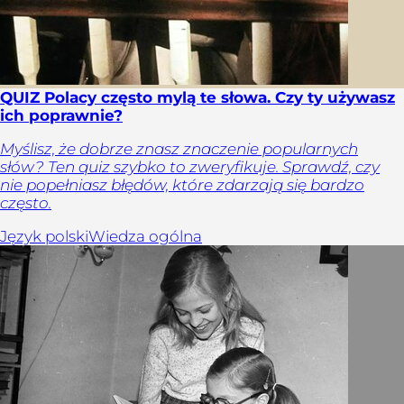
QUIZ Polacy często mylą te słowa. Czy ty używasz
ich poprawnie?
Myślisz, że dobrze znasz znaczenie popularnych
słów? Ten quiz szybko to zweryfikuje. Sprawdź, czy
nie popełniasz błędów, które zdarzają się bardzo
często.
Język polski
Wiedza ogólna