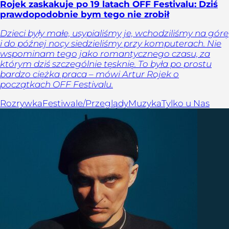
Rojek zaskakuje po 19 latach OFF Festivalu: Dziś
prawdopodobnie bym tego nie zrobił
Dzieci były małe, usypialiśmy je, wchodziliśmy na górę
i do późnej nocy siedzieliśmy przy komputerach. Nie
wspominam tego jako romantycznego czasu, za
którym dziś szczególnie tęsknię. To była po prostu
bardzo ciężka praca – mówi Artur Rojek o
początkach OFF Festivalu.
Rozrywka
Festiwale/Przeglądy
Muzyka
Tylko u Nas