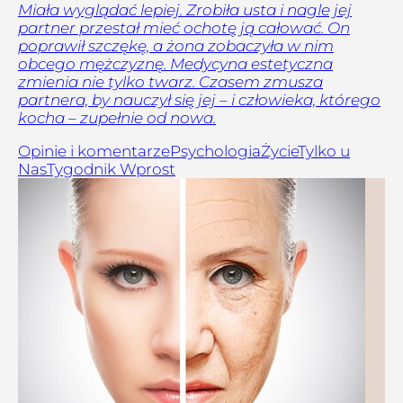
Miała wyglądać lepiej. Zrobiła usta i nagle jej
partner przestał mieć ochotę ją całować. On
poprawił szczękę, a żona zobaczyła w nim
obcego mężczyznę. Medycyna estetyczna
zmienia nie tylko twarz. Czasem zmusza
partnera, by nauczył się jej – i człowieka, którego
kocha – zupełnie od nowa.
Opinie i komentarze
Psychologia
Życie
Tylko u
Nas
Tygodnik Wprost