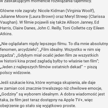
w zaskakującym momencie rozwiązania tajemnicy.
Główne role zagrały: Nicole Kidman (Virginia Woolf),
Julianne Moore (Laura Brown) oraz Meryl Streep (Clarissa
Vaughan). W filmie pojawili się także Allison Janney, Ed
Harris, Claire Danes, John C. Reilly, Toni Collette czy Eileen
Atkins.
„Nie oglądałam nigdy lepszego filmu. To dla mnie absolutny
fenomen, arcydzieło”; „Film idealny. Wszystko w nim się
zgadza”; „Gdybym miał ocalić jeden film ze wszystkich
w historii kina przed zagładą byłby to właśnie ten film”;
„Jeden z najlepszych filmów ostatnich dekad” – piszą
polscy widzowie.
Jeśli szukacie kina, które wymaga skupienia, ale daje
w zamian coś znacznie trwalszego niż chwilowe emocje,
„Godziny” są wyborem idealnym. A dobra wiadomość jest
taka, że film jest teraz dostępny na Apple TV+, więc
obejrzenie go stało się wyjątkowo proste.