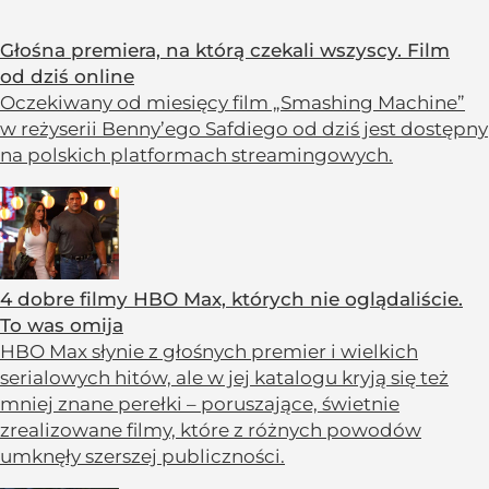
Głośna premiera, na którą czekali wszyscy. Film
od dziś online
Oczekiwany od miesięcy film „Smashing Machine”
w reżyserii Benny’ego Safdiego od dziś jest dostępny
na polskich platformach streamingowych.
4 dobre filmy HBO Max, których nie oglądaliście.
To was omija
HBO Max słynie z głośnych premier i wielkich
serialowych hitów, ale w jej katalogu kryją się też
mniej znane perełki – poruszające, świetnie
zrealizowane filmy, które z różnych powodów
umknęły szerszej publiczności.