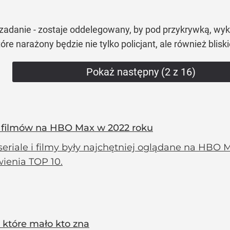
adanie - zostaje oddelegowany, by pod przykrywką, wykryć
e narażony będzie nie tylko policjant, ale również blisk
Pokaż następny (2 z 16)
i i filmów na HBO Max w 2022 roku
seriale i filmy były najchętniej oglądane na HBO
wienia TOP 10.
x, które mało kto zna