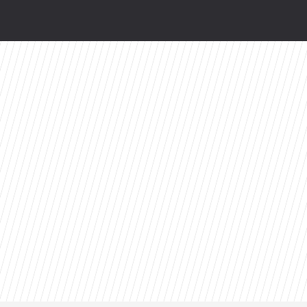
 do interwencji. Poseł PiS: Fascynujące odklejeni
wy serial Disney+ to ekranizacja głośnej powie
. Już jutro w CANAL+