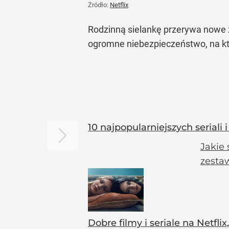
Żródło:
Netflix
Rodzinną sielankę przerywa nowe z
ogromne niebezpieczeństwo, na któr
10 najpopularniejszych serial
Jakie 
zesta
Dobre filmy i seriale na Netfli