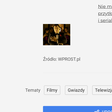
Nie ma
przytł
i seri
Źródło:
WPROST.pl
Filmy
Gwiazdy
Telewizj