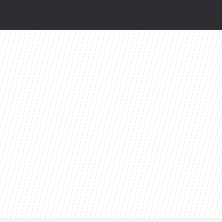
e
ści