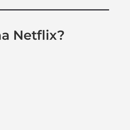
toes
 Netflix?