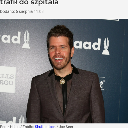
trafił do szpitala
Dodano:
6
sierpnia
11:03
Perez Hilton
/ Źródło:
Shutterstock
/
Joe Seer