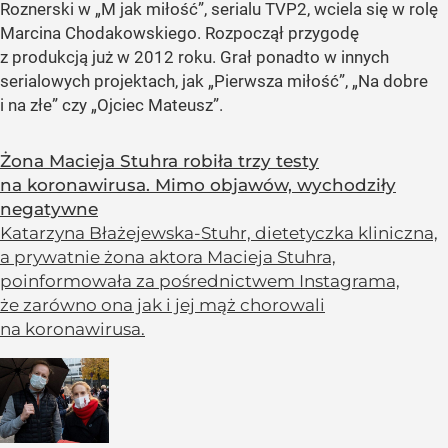
Roznerski w
„M jak miłość”
, serialu TVP2, wciela się w rolę
Marcina Chodakowskiego. Rozpoczął przygodę
z produkcją już w 2012 roku. Grał ponadto w innych
serialowych projektach, jak
„Pierwsza miłość”
,
„Na dobre
i na złe”
czy
„Ojciec Mateusz”
.
Żona Macieja Stuhra robiła trzy testy
na koronawirusa. Mimo objawów, wychodziły
negatywne
Katarzyna Błażejewska-Stuhr, dietetyczka kliniczna,
a prywatnie żona aktora Macieja Stuhra,
poinformowała za pośrednictwem Instagrama,
że zarówno ona jak i jej mąż chorowali
na koronawirusa.