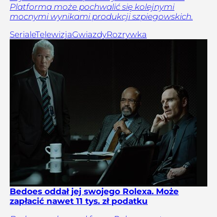
Platforma może pochwalić się kolejnymi
mocnymi wynikami produkcji szpiegowskich.
Seriale
Telewizja
Gwiazdy
Rozrywka
Bedoes oddał jej swojego Rolexa. Może
zapłacić nawet 11 tys. zł podatku