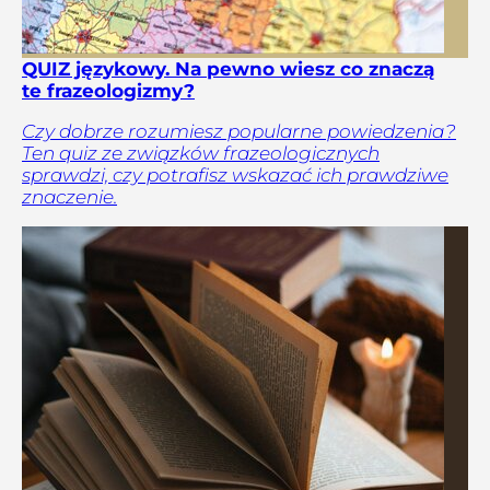
QUIZ językowy. Na pewno wiesz co znaczą
te frazeologizmy?
Czy dobrze rozumiesz popularne powiedzenia?
Ten quiz ze związków frazeologicznych
sprawdzi, czy potrafisz wskazać ich prawdziwe
znaczenie.