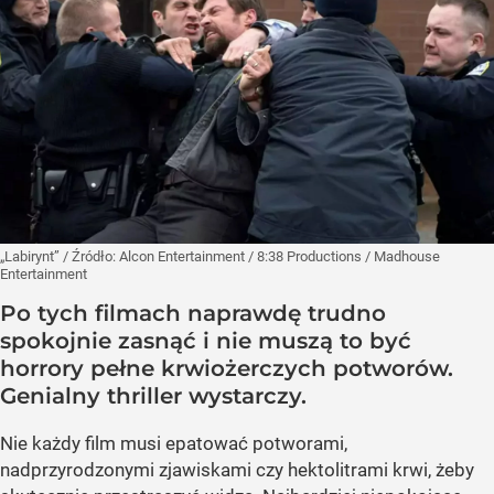
„Labirynt”
/ Źródło:
Alcon Entertainment / 8:38 Productions / Madhouse
Entertainment
Po tych filmach naprawdę trudno
spokojnie zasnąć i nie muszą to być
horrory pełne krwiożerczych potworów.
Genialny thriller wystarczy.
Nie każdy film musi epatować potworami,
nadprzyrodzonymi zjawiskami czy hektolitrami krwi, żeby