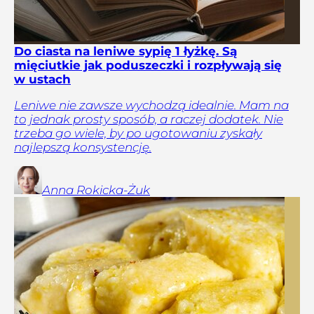
Do ciasta na leniwe sypię 1 łyżkę. Są
mięciutkie jak poduszeczki i rozpływają się
w ustach
Leniwe nie zawsze wychodzą idealnie. Mam na
to jednak prosty sposób, a raczej dodatek. Nie
trzeba go wiele, by po ugotowaniu zyskały
najlepszą konsystencję.
Anna
Rokicka-Żuk