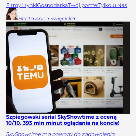
Firmy i rynki
Gospodarka
Twój portfel
Tylko u Nas
Beata Anna
Święcicka
Szpiegowski serial SkyShowtime z oceną
10/10. 393 mln minut oglądania na koncie!
SkyShowtime ma powody do zadowolenia.