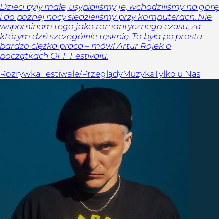
Dzieci były małe, usypialiśmy je, wchodziliśmy na górę
i do późnej nocy siedzieliśmy przy komputerach. Nie
wspominam tego jako romantycznego czasu, za
którym dziś szczególnie tęsknię. To była po prostu
bardzo ciężka praca – mówi Artur Rojek o
początkach OFF Festivalu.
Rozrywka
Festiwale/Przeglądy
Muzyka
Tylko u Nas