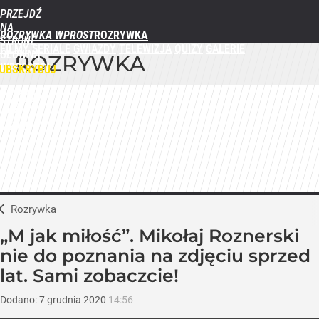
PRZEJDŹ
NA
ROZRYWKA WPROST
STRONĘ
FILMY
SERIALE
GWIAZDY
TELEWIZJA
QUIZY
GALERIE
GŁÓWNĄ
ROZRYWKA
WPROST.PL
UBSKRYBUJ
ZALOGUJ
MENU
Rozrywka
„M jak miłość”. Mikołaj Roznerski
nie do poznania na zdjęciu sprzed
lat. Sami zobaczcie!
Dodano:
7
grudnia
2020
14:56