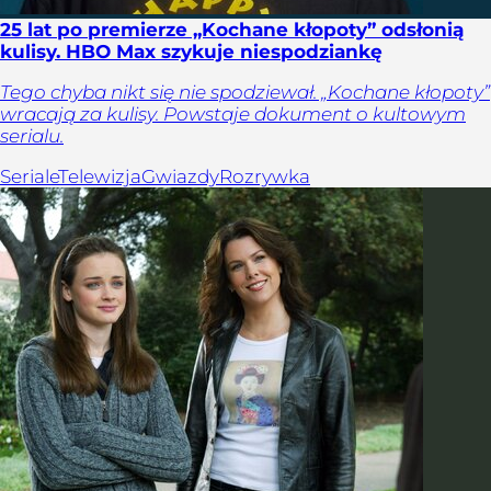
25 lat po premierze „Kochane kłopoty” odsłonią
kulisy. HBO Max szykuje niespodziankę
Tego chyba nikt się nie spodziewał. „Kochane kłopoty”
wracają za kulisy. Powstaje dokument o kultowym
serialu.
Seriale
Telewizja
Gwiazdy
Rozrywka