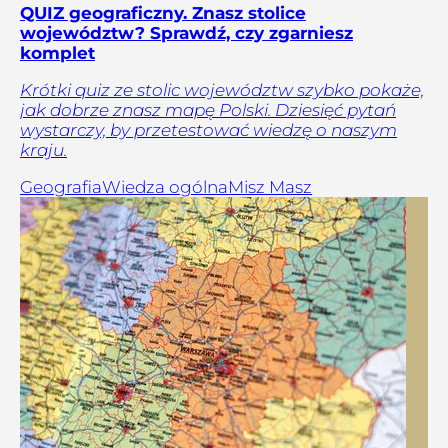
QUIZ geograficzny. Znasz stolice
województw? Sprawdź, czy zgarniesz
komplet
Krótki quiz ze stolic województw szybko pokaże,
jak dobrze znasz mapę Polski. Dziesięć pytań
wystarczy, by przetestować wiedzę o naszym
kraju.
Geografia
Wiedza ogólna
Misz Masz