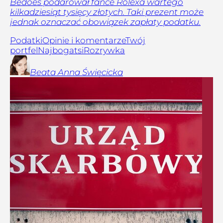
Bedoes podarował fance Rolexa wartego
kilkadziesiąt tysięcy złotych. Taki prezent może
jednak oznaczać obowiązek zapłaty podatku.
Podatki
Opinie i komentarze
Twój
portfel
Najbogatsi
Rozrywka
Beata Anna
Święcicka