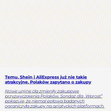
Temu, Shein i AliExpress już nie takie
atrakcyjne. Polaków zapytano o zakupy
Nowe unijne cła zmieniły zakupowe
przyzwyczajenia Polaków. Sondaż dla „Wprost”
pokazuje, że niemal połowa badanych
ograniczyła zakupy na azjatyckich platformach.