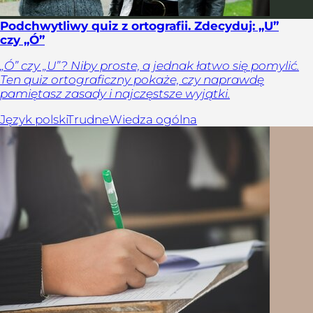
Podchwytliwy quiz z ortografii. Zdecyduj: „U”
czy „Ó”
„Ó” czy „U”? Niby proste, a jednak łatwo się pomylić.
Ten quiz ortograficzny pokaże, czy naprawdę
pamiętasz zasady i najczęstsze wyjątki.
Język polski
Trudne
Wiedza ogólna