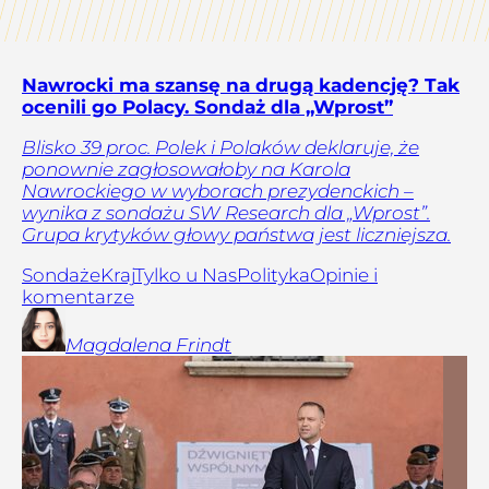
Nawrocki ma szansę na drugą kadencję? Tak
ocenili go Polacy. Sondaż dla „Wprost”
Blisko 39 proc. Polek i Polaków deklaruje, że
ponownie zagłosowałoby na Karola
Nawrockiego w wyborach prezydenckich –
wynika z sondażu SW Research dla „Wprost”.
Grupa krytyków głowy państwa jest liczniejsza.
Sondaże
Kraj
Tylko u Nas
Polityka
Opinie i
komentarze
Magdalena
Frindt