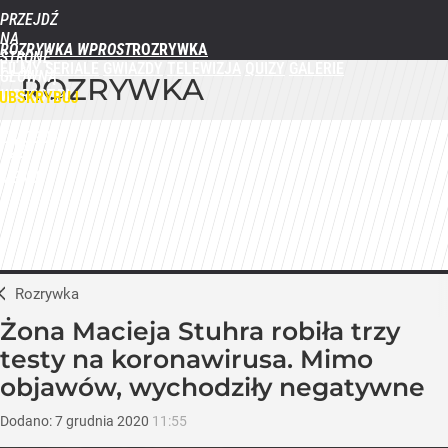
PRZEJDŹ
NA
ROZRYWKA WPROST
STRONĘ
FILMY
SERIALE
GWIAZDY
TELEWIZJA
QUIZY
GALERIE
GŁÓWNĄ
ROZRYWKA
WPROST.PL
UBSKRYBUJ
ZALOGUJ
MENU
Rozrywka
Żona Macieja Stuhra robiła trzy
testy na koronawirusa. Mimo
objawów, wychodziły negatywne
Dodano:
7
grudnia
2020
11:55