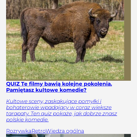
QUIZ Te filmy bawią kolejne pokolenia.
Pamiętasz kultowe komedie?
Kultowe sceny, zaskakujące pomyłki i
bohaterowie wpadający w coraz większe
tarapaty. Ten quiz pokaże, jak dobrze znasz
polskie komedie.
Rozrywka
Retro
Wiedza ogólna