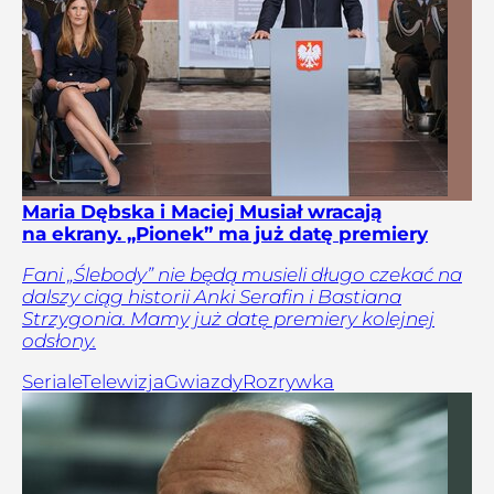
Maria Dębska i Maciej Musiał wracają
na ekrany. „Pionek” ma już datę premiery
Fani „Ślebody” nie będą musieli długo czekać na
dalszy ciąg historii Anki Serafin i Bastiana
Strzygonia. Mamy już datę premiery kolejnej
odsłony.
Seriale
Telewizja
Gwiazdy
Rozrywka