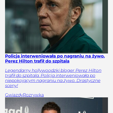
Policja interweniowała po nagraniu na żywo.
Perez Hilton trafił do szpitala
Legendarny hollywoodzki bloger Perez Hilton
trafił do szpitala. Policja interweniowała po
niepokojącym nagraniu na żywo. Drastyczne
sceny!
Gwiazdy
Rozrywka