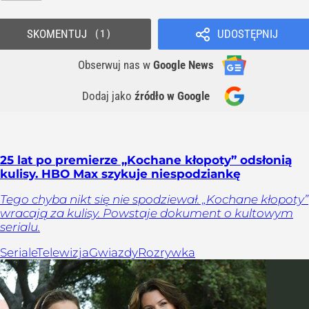
SKOMENTUJ
UDOSTĘPNIJ
1
Obserwuj nas
w
Google News
Dodaj jako
źródło w Google
25 lat po premierze „Kochane kłopoty” odsłonią
kulisy. HBO Max szykuje niespodziankę
Tego chyba nikt się nie spodziewał. „Kochane kłopoty”
wracają za kulisy. Powstaje dokument o kultowym
serialu.
Seriale
Telewizja
Gwiazdy
Rozrywka