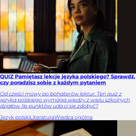
QUIZ Pamiętasz lekcje języka polskiego? Sprawdź,
czy poradzisz sobie z każdym pytaniem
Od części mowy po bohaterów lektur. Ten quiz z
języka polskiego wymaga wiedzy z wielu szkolnych
działów. Ile punktów uda ci się zdobyć?
Język polski
Literatura
Wiedza ogólna