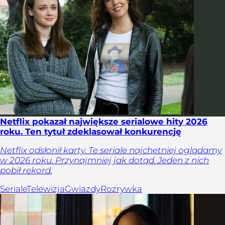
Netflix pokazał największe serialowe hity 2026
roku. Ten tytuł zdeklasował konkurencję
Netflix odsłonił karty. Te seriale najchętniej oglądamy
w 2026 roku. Przynajmniej jak dotąd. Jeden z nich
pobił rekord.
Seriale
Telewizja
Gwiazdy
Rozrywka