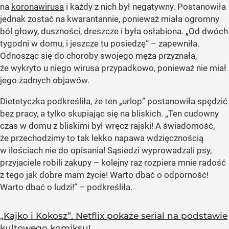
na
koronawirusa
i każdy z nich był negatywny. Postanowiła
jednak zostać na kwarantannie, ponieważ miała ogromny
ból głowy, duszności, dreszcze i była osłabiona.
„Od dwóch
tygodni w domu, i jeszcze tu posiedzę”
– zapewniła.
Odnosząc się do choroby swojego męża przyznała,
że wykryto u niego wirusa przypadkowo, ponieważ nie miał
jego żadnych objawów.
Dietetyczka podkreśliła, że ten
„urlop”
postanowiła spędzić
bez pracy, a tylko skupiając się na bliskich.
„Ten cudowny
czas w domu z bliskimi był wręcz rajski! A świadomość,
że przechodzimy to tak lekko napawa wdzięcznością
w ilościach nie do opisania! Sąsiedzi wyprowadzali psy,
przyjaciele robili zakupy – kolejny raz rozpiera mnie radość
z tego jak dobre mam życie! Warto dbać o odporność!
Warto dbać o ludzi!”
– podkreśliła.
„Kajko i Kokosz”. Netflix pokaże serial na podstawie
kultowego komiksu!