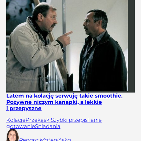
Latem na kolację serwuję takie smoothie.
Pożywne niczym kanapki, a lekkie
i przepyszne
Kolacje
Przekąski
Szybki przepis
Tanie
gotowanie
Śniadania
Renata
Materlińska