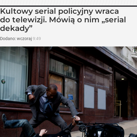
Kultowy serial policyjny wraca
do telewizji. Mówią o nim „serial
dekady”
Dodano:
wczoraj
9:49