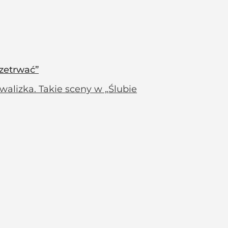
rzetrwać”
lizka. Takie sceny w „Ślubie