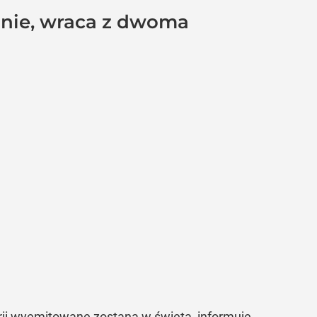
pinie, wraca z dwoma
rii wyemitowane zostaną w święta, informuje