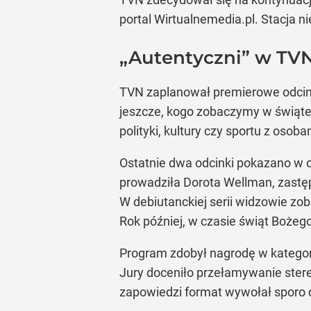
portal Wirtualnemedia.pl. Stacja 
„Autentyczni” w TVN
TVN zaplanował premierowe odcinki
jeszcze, kogo zobaczymy w świąt
polityki, kultury czy sportu z oso
Ostatnie dwa odcinki pokazano w o
prowadziła Dorota Wellman, zastępu
W debiutanckiej serii widzowie zob
Rok później, w czasie świąt Bożeg
Program zdobył nagrodę w kategori
Jury doceniło przełamywanie stere
zapowiedzi format wywołał sporo dy