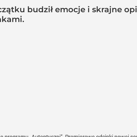
czątku budził emocje i skrajne o
nkami.
ę programu „Autentyczni”. Premierowe odcinki nowej se