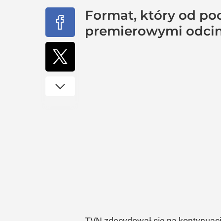
Format, który od po
premierowymi odci
TVN zdecydował się na kontynuacj