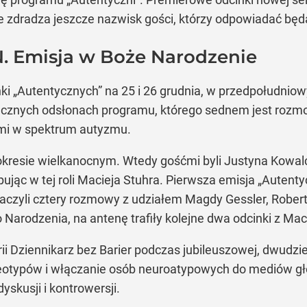
nie zdradza jeszcze nazwisk gości, którzy odpowiadać b
. Emisja w Boże Narodzenie
 „Autentycznych” na 25 i 26 grudnia, w przedpołudniow
ecznych odsłonach programu, którego sednem jest roz
bami w spektrum autyzmu.
kresie wielkanocnym. Wtedy gośćmi byli Justyna Kowalcz
jąc w tej roli Macieja Stuhra. Pierwsza emisja „Autenty
aczyli cztery rozmowy z udziałem Magdy Gessler, Roberta
o Narodzenia, na antenę trafiły kolejne dwa odcinki z 
i Dziennikarz bez Barier podczas jubileuszowej, dwudzi
otypów i włączanie osób neuroatypowych do mediów głów
skusji i kontrowersji.