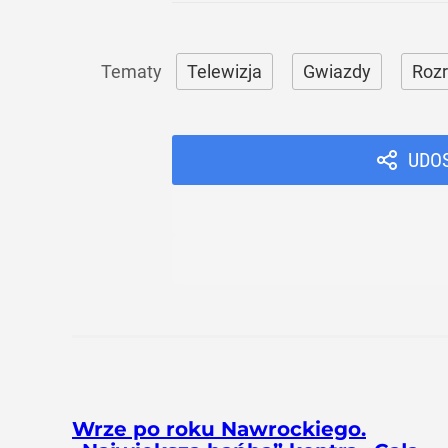
Telewizja
Gwiazdy
Roz
UDO
Wrze po roku Nawrockiego.