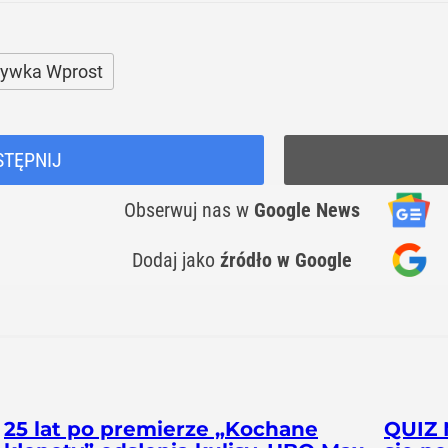
rywka Wprost
STĘPNIJ
Obserwuj nas
w
Google News
Dodaj jako
źródło w Google
25 lat po premierze „Kochane
QUIZ 