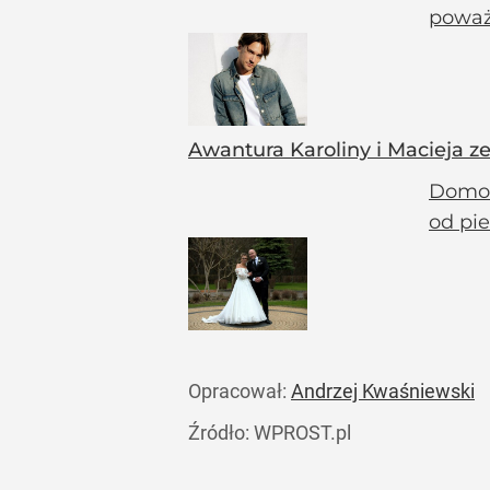
poważ
Awantura Karoliny i Macieja z
Domow
od pi
Opracował:
Andrzej Kwaśniewski
Źródło:
WPROST.pl