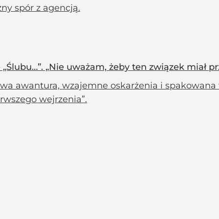
ny spór z agencją.
e „Ślubu…”. „Nie uważam, żeby ten związek miał p
a awantura, wzajemne oskarżenia i spakowana wa
erwszego wejrzenia”.