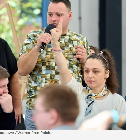
 prasowe
/
Warner Bros Polska