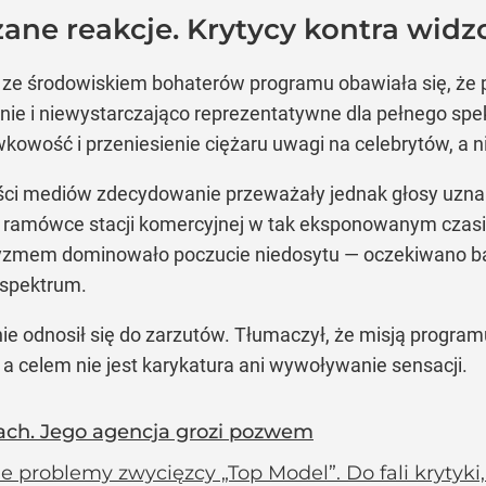
zane reakcje. Krytycy kontra wid
 ze środowiskiem bohaterów programu obawiała się, że
yjnie i niewystarczająco reprezentatywne dla pełnego s
ywkowość i przeniesienie ciężaru uwagi na celebrytów, a
ci mediów zdecydowanie przeważały jednak głosy uznan
ę w ramówce stacji komercyjnej w tak eksponowanym cz
utyzmem dominowało poczucie niedosytu — oczekiwano b
 spektrum.
cznie odnosił się do zarzutów. Tłumaczył, że misją progr
 a celem nie jest karykatura ani wywoływanie sensacji.
ach. Jego agencja grozi pozwem
e problemy zwycięzcy „Top Model”. Do fali krytyki,