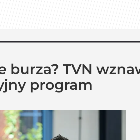
e burza? TVN wzna
yjny program