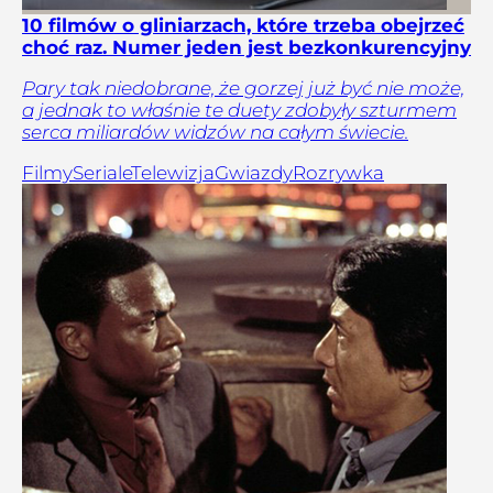
10 filmów o gliniarzach, które trzeba obejrzeć
choć raz. Numer jeden jest bezkonkurencyjny
Pary tak niedobrane, że gorzej już być nie może,
a jednak to właśnie te duety zdobyły szturmem
serca miliardów widzów na całym świecie.
Filmy
Seriale
Telewizja
Gwiazdy
Rozrywka