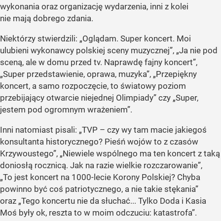
wykonania oraz organizację wydarzenia, inni z kolei
nie mają dobrego zdania.
Niektórzy stwierdzili: „Oglądam. Super koncert. Moi
ulubieni wykonawcy polskiej sceny muzycznej”, „Ja nie pod
sceną, ale w domu przed tv. Naprawdę fajny koncert”,
„Super przedstawienie, oprawa, muzyka”, „Przepiękny
koncert, a samo rozpoczęcie, to światowy poziom
przebijający otwarcie niejednej Olimpiady” czy „Super,
jestem pod ogromnym wrażeniem”.
Inni natomiast pisali: „TVP – czy wy tam macie jakiegoś
konsultanta historycznego? Pieśń wojów to z czasów
Krzywoustego”, „Niewiele wspólnego ma ten koncert z taką
doniosłą rocznicą. Jak na razie wielkie rozczarowanie”,
„To jest koncert na 1000-lecie Korony Polskiej? Chyba
powinno być coś patriotycznego, a nie takie stękania”
oraz „Tego koncertu nie da słuchać... Tylko Doda i Kasia
Moś były ok, reszta to w moim odczuciu: katastrofa”.