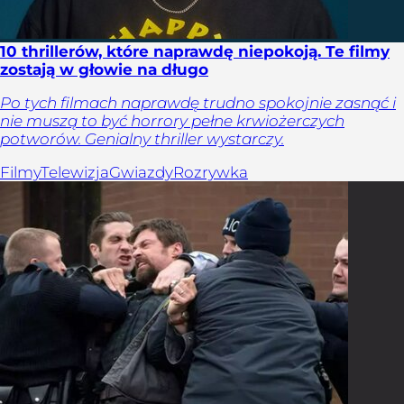
10 thrillerów, które naprawdę niepokoją. Te filmy
zostają w głowie na długo
Po tych filmach naprawdę trudno spokojnie zasnąć i
nie muszą to być horrory pełne krwiożerczych
potworów. Genialny thriller wystarczy.
Filmy
Telewizja
Gwiazdy
Rozrywka