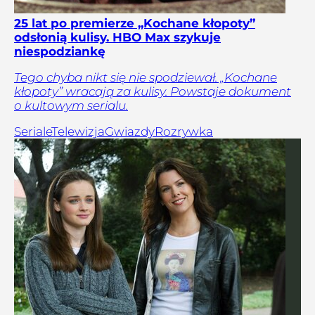
25 lat po premierze „Kochane kłopoty”
odsłonią kulisy. HBO Max szykuje
niespodziankę
Tego chyba nikt się nie spodziewał. „Kochane
kłopoty” wracają za kulisy. Powstaje dokument
o kultowym serialu.
Seriale
Telewizja
Gwiazdy
Rozrywka