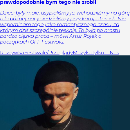
prawdopodobnie bym tego nie zrobił
Dzieci były małe, usypialiśmy je, wchodziliśmy na górę
i do późnej nocy siedzieliśmy przy komputerach. Nie
wspominam tego jako romantycznego czasu, za
którym dziś szczególnie tęsknię. To była po prostu
bardzo ciężka praca – mówi Artur Rojek o
początkach OFF Festivalu.
Rozrywka
Festiwale/Przeglądy
Muzyka
Tylko u Nas