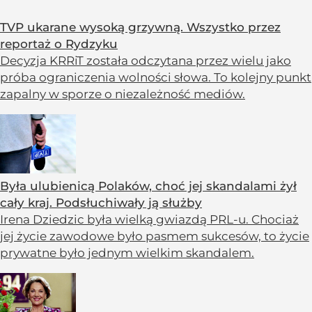
TVP ukarane wysoką grzywną. Wszystko przez
reportaż o Rydzyku
Decyzja KRRiT została odczytana przez wielu jako
próba ograniczenia wolności słowa. To kolejny punkt
zapalny w sporze o niezależność mediów.
Była ulubienicą Polaków, choć jej skandalami żył
cały kraj. Podsłuchiwały ją służby
Irena Dziedzic była wielką gwiazdą PRL-u. Chociaż
jej życie zawodowe było pasmem sukcesów, to życie
prywatne było jednym wielkim skandalem.