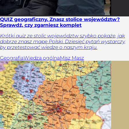
QUIZ geograficzny. Znasz stolice województw?
Sprawdź, czy zgarniesz komplet
Krótki quiz ze stolic województw szybko pokaże, jak
dobrze znasz mapę Polski. Dziesięć pytań wystarczy,
by przetestować wiedzę o naszym kraju.
Geografia
Wiedza ogólna
Misz Masz