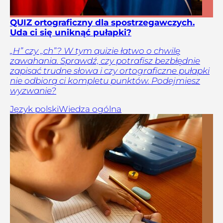
QUIZ ortograficzny dla spostrzegawczych.
Uda ci się uniknąć pułapki?
„H” czy „ch”? W tym quizie łatwo o chwilę
zawahania. Sprawdź, czy potrafisz bezbłędnie
zapisać trudne słowa i czy ortograficzne pułapki
nie odbiorą ci kompletu punktów. Podejmiesz
wyzwanie?
Język polski
Wiedza ogólna