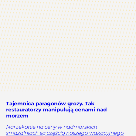
Tajemnica paragonów grozy. Tak
restauratorzy manipulują cenami nad
morzem
Narzekanie na ceny w nadmorskich
smażalniach są częścią naszego wakacyjnego