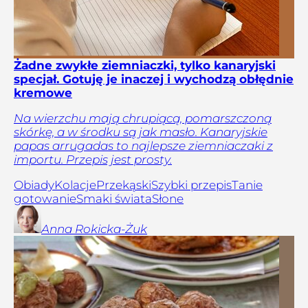
Żadne zwykłe ziemniaczki, tylko kanaryjski
specjał. Gotuję je inaczej i wychodzą obłędnie
kremowe
Na wierzchu mają chrupiącą, pomarszczoną
skórkę, a w środku są jak masło. Kanaryjskie
papas arrugadas to najlepsze ziemniaczaki z
importu. Przepis jest prosty.
Obiady
Kolacje
Przekąski
Szybki przepis
Tanie
gotowanie
Smaki świata
Słone
Anna
Rokicka-Żuk