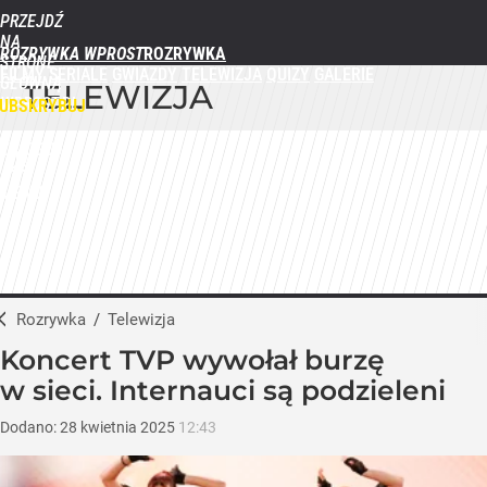
PRZEJDŹ
NA
ROZRYWKA WPROST
STRONĘ
FILMY
SERIALE
GWIAZDY
TELEWIZJA
QUIZY
GALERIE
GŁÓWNĄ
TELEWIZJA
WPROST.PL
UBSKRYBUJ
ZALOGUJ
MENU
Rozrywka
/
Telewizja
Koncert TVP wywołał burzę
w sieci. Internauci są podzieleni
Dodano:
28
kwietnia
2025
12:43