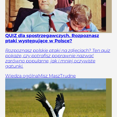
QUIZ dla spostrzegawczych. Rozpoznasz
ptaki występujące w Polsce?
Rozpoznasz polskie ptaki na zdjęciach? Ten quiz
pokaże, czy potrafisz poprawnie nazwać
zarówno popularne, jak i mniej oczywiste
gatunki.
Wiedza ogólna
Misz Masz
Trudne