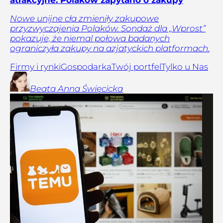
atrakcyjne. Polaków zapytano o zakupy
Nowe unijne cła zmieniły zakupowe
przyzwyczajenia Polaków. Sondaż dla „Wprost”
pokazuje, że niemal połowa badanych
ograniczyła zakupy na azjatyckich platformach.
Firmy i rynki
Gospodarka
Twój portfel
Tylko u Nas
Beata Anna
Święcicka