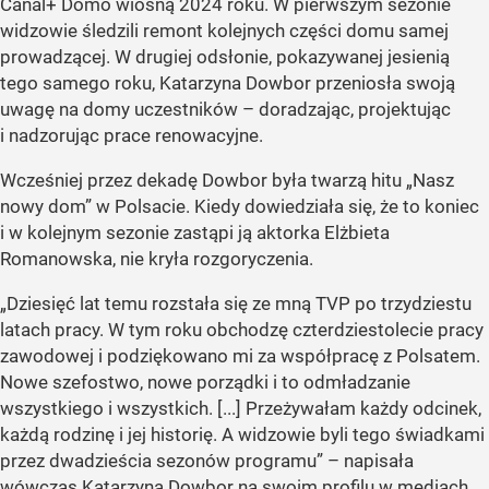
Canal+ Domo wiosną 2024 roku. W pierwszym sezonie
widzowie śledzili remont kolejnych części domu samej
prowadzącej. W drugiej odsłonie, pokazywanej jesienią
tego samego roku, Katarzyna Dowbor przeniosła swoją
uwagę na domy uczestników – doradzając, projektując
i nadzorując prace renowacyjne.
Wcześniej przez dekadę Dowbor była twarzą hitu „Nasz
nowy dom” w Polsacie. Kiedy dowiedziała się, że to koniec
i w kolejnym sezonie zastąpi ją aktorka Elżbieta
Romanowska, nie kryła rozgoryczenia.
„Dziesięć lat temu rozstała się ze mną TVP po trzydziestu
latach pracy. W tym roku obchodzę czterdziestolecie pracy
zawodowej i podziękowano mi za współpracę z Polsatem.
Nowe szefostwo, nowe porządki i to odmładzanie
wszystkiego i wszystkich. [...] Przeżywałam każdy odcinek,
każdą rodzinę i jej historię. A widzowie byli tego świadkami
przez dwadzieścia sezonów programu” – napisała
wówczas Katarzyna Dowbor na swoim profilu w mediach