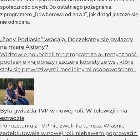
społecznościowych. Do ostatniego pożegnania,
z programem „Dowborowa od nowa”, jak dotąd jeszcze się
nie odniosła.
„Żony Podlasia” wracają. Doczekamy się gwiazdy
na miarę Aldony?
Widzowie pokochali ten program za autentyczność,
podlaskie krajobrazy i szczere kobiety ze wsi, które
stały się prawdziwymi medialnymi osobowościami.
Była gwiazda TVP w nowej roli. W telewizji i na
estradzie
Po rozstaniu z TVP nie zwolniła tempa. Właśnie
zadebiutowała w nowej roli, niebawem poprowadzi