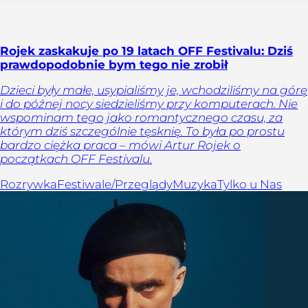
Rojek zaskakuje po 19 latach OFF Festivalu: Dziś
prawdopodobnie bym tego nie zrobił
Dzieci były małe, usypialiśmy je, wchodziliśmy na górę
i do późnej nocy siedzieliśmy przy komputerach. Nie
wspominam tego jako romantycznego czasu, za
którym dziś szczególnie tęsknię. To była po prostu
bardzo ciężka praca – mówi Artur Rojek o
początkach OFF Festivalu.
Rozrywka
Festiwale/Przeglądy
Muzyka
Tylko u Nas