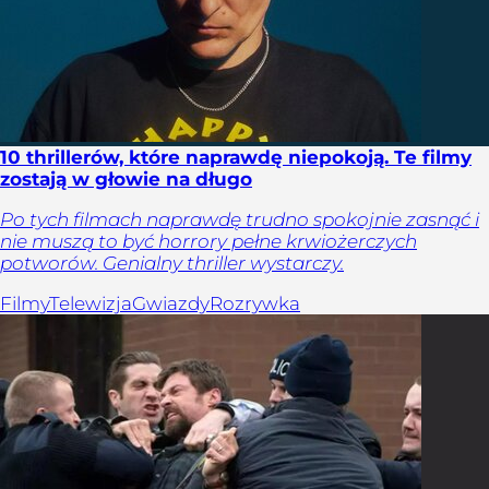
10 thrillerów, które naprawdę niepokoją. Te filmy
zostają w głowie na długo
Po tych filmach naprawdę trudno spokojnie zasnąć i
nie muszą to być horrory pełne krwiożerczych
potworów. Genialny thriller wystarczy.
Filmy
Telewizja
Gwiazdy
Rozrywka