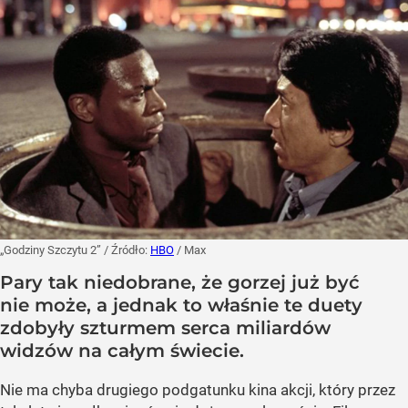
„Godziny Szczytu 2”
/ Źródło:
HBO
/
Max
Pary tak niedobrane, że gorzej już być
nie może, a jednak to właśnie te duety
zdobyły szturmem serca miliardów
widzów na całym świecie.
Nie ma chyba drugiego podgatunku kina akcji, który przez