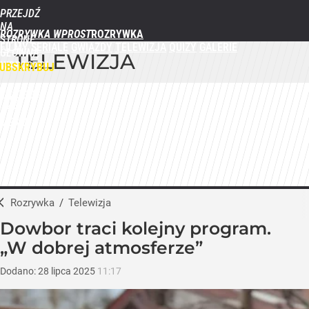
PRZEJDŹ
NA
ROZRYWKA WPROST
STRONĘ
FILMY
SERIALE
GWIAZDY
TELEWIZJA
QUIZY
GALERIE
GŁÓWNĄ
TELEWIZJA
WPROST.PL
UBSKRYBUJ
ZALOGUJ
MENU
Rozrywka
/
Telewizja
Dowbor traci kolejny program.
„W dobrej atmosferze”
Dodano:
28
lipca
2025
11:17