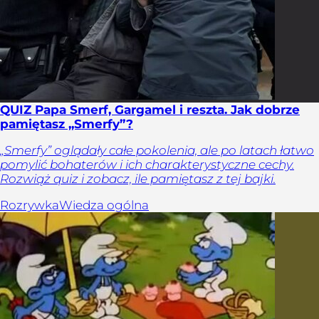
QUIZ Papa Smerf, Gargamel i reszta. Jak dobrze
pamiętasz „Smerfy”?
„Smerfy” oglądały całe pokolenia, ale po latach łatwo
pomylić bohaterów i ich charakterystyczne cechy.
Rozwiąż quiz i zobacz, ile pamiętasz z tej bajki.
Rozrywka
Wiedza ogólna