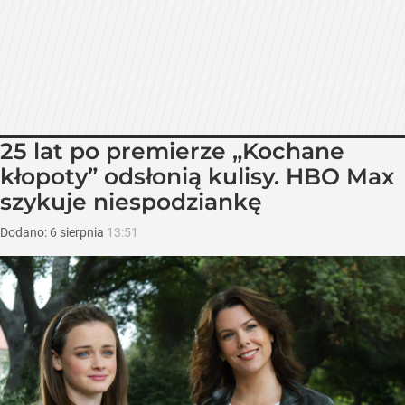
25 lat po premierze „Kochane
kłopoty” odsłonią kulisy. HBO Max
szykuje niespodziankę
Dodano:
6
sierpnia
13:51