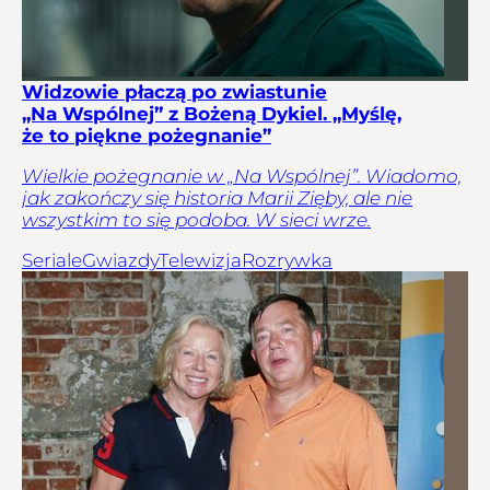
Widzowie płaczą po zwiastunie
„Na Wspólnej” z Bożeną Dykiel. „Myślę,
że to piękne pożegnanie”
Wielkie pożegnanie w „Na Wspólnej”. Wiadomo,
jak zakończy się historia Marii Zięby, ale nie
wszystkim to się podoba. W sieci wrze.
Seriale
Gwiazdy
Telewizja
Rozrywka