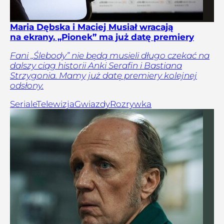
Maria Dębska i Maciej Musiał wracają
na ekrany. „Pionek” ma już datę premiery
Fani „Ślebody” nie będą musieli długo czekać na
dalszy ciąg historii Anki Serafin i Bastiana
Strzygonia. Mamy już datę premiery kolejnej
odsłony.
Seriale
Telewizja
Gwiazdy
Rozrywka