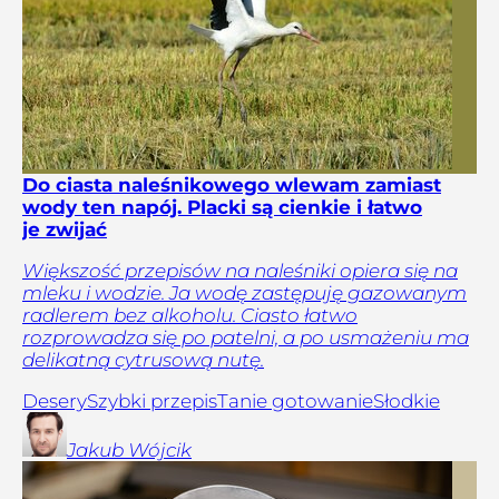
Do ciasta naleśnikowego wlewam zamiast
wody ten napój. Placki są cienkie i łatwo
je zwijać
Większość przepisów na naleśniki opiera się na
mleku i wodzie. Ja wodę zastępuję gazowanym
radlerem bez alkoholu. Ciasto łatwo
rozprowadza się po patelni, a po usmażeniu ma
delikatną cytrusową nutę.
Desery
Szybki przepis
Tanie gotowanie
Słodkie
Jakub
Wójcik