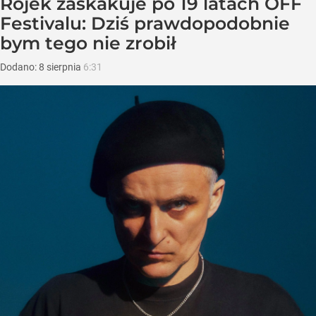
Rojek zaskakuje po 19 latach OFF
Festivalu: Dziś prawdopodobnie
bym tego nie zrobił
Dodano:
8
sierpnia
6:31