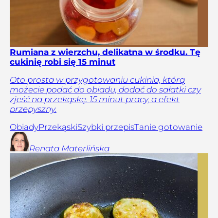
Rumiana z wierzchu, delikatna w środku. Tę
cukinię robi się 15 minut
Oto prosta w przygotowaniu cukinia, którą
możecie podać do obiadu, dodać do sałatki czy
zjeść na przekąskę. 15 minut pracy, a efekt
przepyszny.
Obiady
Przekąski
Szybki przepis
Tanie gotowanie
Renata
Materlińska