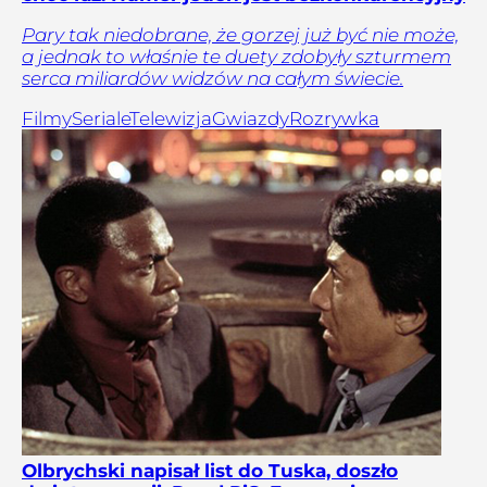
Pary tak niedobrane, że gorzej już być nie może,
a jednak to właśnie te duety zdobyły szturmem
serca miliardów widzów na całym świecie.
Filmy
Seriale
Telewizja
Gwiazdy
Rozrywka
Olbrychski napisał list do Tuska, doszło