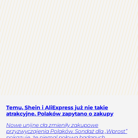
Temu, Shein i AliExpress już nie takie
atrakcyjne. Polaków zapytano o zakupy
Nowe unijne cła zmieniły zakupowe
przyzwyczajenia Polaków. Sondaż dla „Wprost”
pokazuje, że niemal połowa badanych