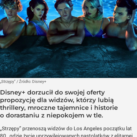
„Strzępy”
/ Źródło:
Disney+
Disney+ dorzucił do swojej oferty
propozycję dla widzów, którzy lubią
thrillery, mroczne tajemnice i historie
o dorastaniu z niepokojem w tle.
„Strzępy” przenoszą widzów do Los Angeles początku lat
80., gdzie życie uprzywilejowanych nastolatków z elitarnej