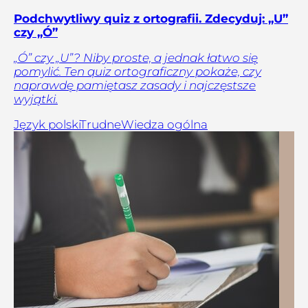
Podchwytliwy quiz z ortografii. Zdecyduj: „U”
czy „Ó”
„Ó” czy „U”? Niby proste, a jednak łatwo się
pomylić. Ten quiz ortograficzny pokaże, czy
naprawdę pamiętasz zasady i najczęstsze
wyjątki.
Język polski
Trudne
Wiedza ogólna