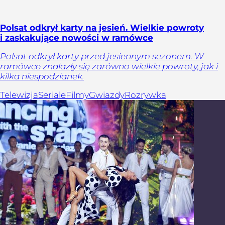
Polsat odkrył karty na jesień. Wielkie powroty
i zaskakujące nowości w ramówce
Polsat odkrył karty przed jesiennym sezonem. W
ramówce znalazły się zarówno wielkie powroty, jak i
kilka niespodzianek.
Telewizja
Seriale
Filmy
Gwiazdy
Rozrywka