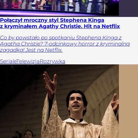
Połączył mroczny styl Stephena Kinga
z kryminałem Agathy Christie. Hit na Netflix
Co by powstało po spotkaniu Stephena Kinga z
Agathą Christie? 7-odcinkowy horror z kryminalną
zagadką! Jest na Netflix.
Seriale
Telewizja
Rozrywka