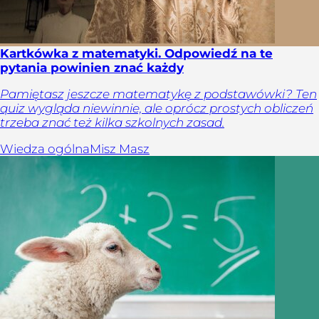
Kartkówka z matematyki. Odpowiedź na te
pytania powinien znać każdy
Pamiętasz jeszcze matematykę z podstawówki? Ten
quiz wygląda niewinnie, ale oprócz prostych obliczeń
trzeba znać też kilka szkolnych zasad.
Wiedza ogólna
Misz Masz