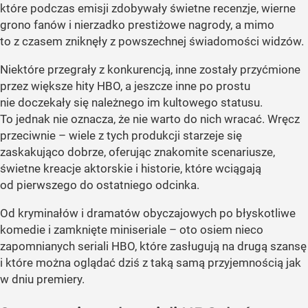
które podczas emisji zdobywały świetne recenzje, wierne
grono fanów i nierzadko prestiżowe nagrody, a mimo
to z czasem zniknęły z powszechnej świadomości widzów.
Niektóre przegrały z konkurencją, inne zostały przyćmione
przez większe hity HBO, a jeszcze inne po prostu
nie doczekały się należnego im kultowego statusu.
To jednak nie oznacza, że nie warto do nich wracać. Wręcz
przeciwnie – wiele z tych produkcji starzeje się
zaskakująco dobrze, oferując znakomite scenariusze,
świetne kreacje aktorskie i historie, które wciągają
od pierwszego do ostatniego odcinka.
Od kryminałów i dramatów obyczajowych po błyskotliwe
komedie i zamknięte miniseriale – oto osiem nieco
zapomnianych seriali HBO, które zasługują na drugą szansę
i które można oglądać dziś z taką samą przyjemnością jak
w dniu premiery.