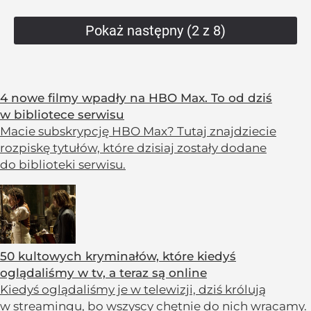
Pokaż następny (2 z 8)
4 nowe filmy wpadły na HBO Max. To od dziś
w bibliotece serwisu
Macie subskrypcję HBO Max? Tutaj znajdziecie
rozpiskę tytułów, które dzisiaj zostały dodane
do biblioteki serwisu.
50 kultowych kryminałów, które kiedyś
oglądaliśmy w tv, a teraz są online
Kiedyś oglądaliśmy je w telewizji, dziś królują
w streamingu, bo wszyscy chętnie do nich wracamy.