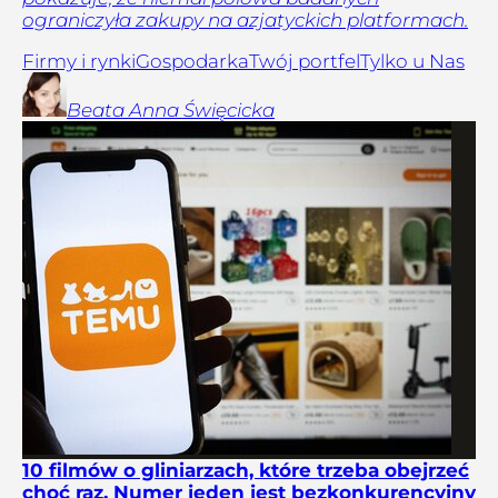
ograniczyła zakupy na azjatyckich platformach.
Firmy i rynki
Gospodarka
Twój portfel
Tylko u Nas
Beata Anna
Święcicka
10 filmów o gliniarzach, które trzeba obejrzeć
choć raz. Numer jeden jest bezkonkurencyjny