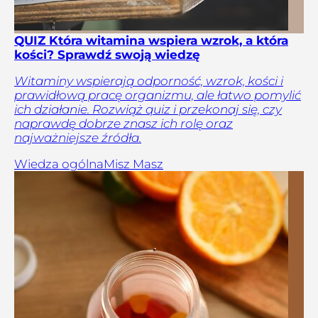
QUIZ Która witamina wspiera wzrok, a która
kości? Sprawdź swoją wiedzę
Witaminy wspierają odporność, wzrok, kości i
prawidłową pracę organizmu, ale łatwo pomylić
ich działanie. Rozwiąż quiz i przekonaj się, czy
naprawdę dobrze znasz ich rolę oraz
najważniejsze źródła.
Wiedza ogólna
Misz Masz