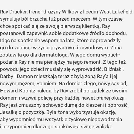
Ray Drucker, trener drużyny Wilków z liceum West Lakefield,
symuluje ból brzucha tuż przed meczem. W tym czasie
chce spotkać się ze swoją pierwszą klientką. Ray
postanowił zapewnić sobie dodatkowe źródło dochodu.
Idąc na spotkanie wspomina lata, które doprowadziły
go do zapaści w życiu prywatnym i zawodowym. Żona
zostawiła go dla dermatologa. W jego domu wybuchł
pożar, a Ray nie ma pieniędzy na jego remont. Z tego też
powodu jego dzieci musiały się wyprowadzić. Bliźniaki,
Darby i Damon mieszkają teraz z byłą żoną Ray'a i jej
nowym mężem, Ronniem. Na domiar złego, nowy sąsiad,
Howard Koontz nalega, by Ray zrobił porządek ze swoim
domem i wzywa policję przy każdej, nawet błahej okazji.
Ray jest zmuszony schować dumę do kieszeni i poprosić
Jessikę o pożyczkę. Była żona wykorzystuje okazję,
aby wypomnieć mu wszystkie życiowe niepowodzenia
i przypomnieć dlaczego spakowała swoje walizki.