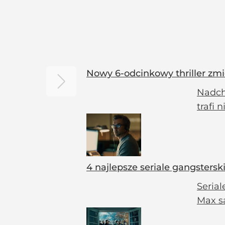
Nowy 6-odcinkowy thriller zmi
Nadch
trafi
4 najlepsze seriale gangsters
Serial
Max są