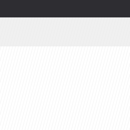
ści
toes