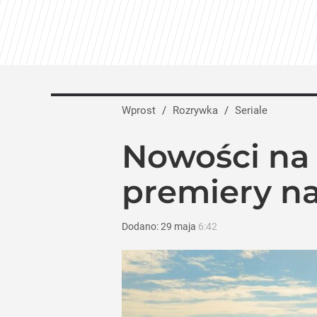
Jesień pełna hitów w TVN. Jubileusze, „
dodaj
„Nie chodzi o zemstę”. Mocny apel w spr
Wprost
/
Rozrywka
/
Seriale
dodaj
Nowości na N
Farmacja: wzrost pod presją. co czeka 
premiery n
1
Dodano:
29
maja
6:42