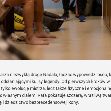
a niezwykłą drogę Nadala, łącząc wypowiedzi osób, któr
odsłaniającymi kulisy legendy. Od pierwszych kroków w w
ylko ewolucję mistrza, lecz także fizyczne i emocjonalne 
: własnym ciałem. Rafa pokazuje szczerą, wrażliwą twa
rię i dziedzictwo bezprecedensowej ikony.