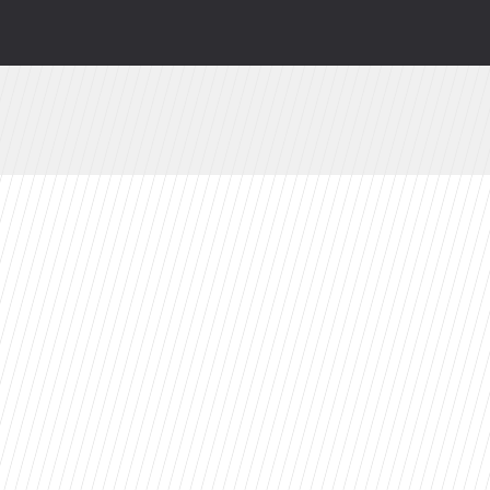
wy serial Disney+ to ekranizacja głośnej powie
zów. Z rewelacyjnym wynikiem na Rotten Toma
 powroty i zaskakujące nowości w ramówce