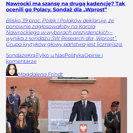
Nawrocki ma szansę na drugą kadencję? Tak
ocenili go Polacy. Sondaż dla „Wprost”
Blisko 39 proc. Polek i Polaków deklaruje, że
ponownie zagłosowałoby na Karola
Nawrockiego w wyborach prezydenckich –
wynika z sondażu SW Research dla „Wprost”.
Grupa krytyków głowy państwa jest liczniejsza.
Sondaże
Kraj
Tylko u Nas
Polityka
Opinie i
komentarze
Magdalena
Frindt