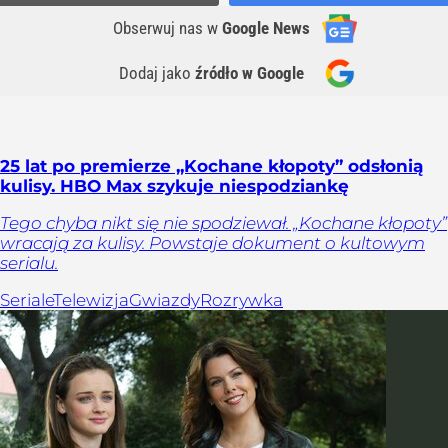
Obserwuj nas
w
Google News
Dodaj jako
źródło w Google
25 lat po premierze „Kochane kłopoty” odsłonią
kulisy. HBO Max szykuje niespodziankę
Tego chyba nikt się nie spodziewał. „Kochane kłopoty”
wracają za kulisy. Powstaje dokument o kultowym
serialu.
Seriale
Telewizja
Gwiazdy
Rozrywka