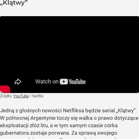
„Klątwy”
Żródło:
YouTube
/
Netflix
Jedną z głośnych nowości Netfliksa będzie serial „Klątwy”.
W północnej Argentynie toczy się walka o prawo dotyczące
eksploatacji złóż litu, a w tym samym czasie córka
gubernatora zostaje porwana. Za sprawą swojego