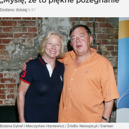
Dodano:
dzisiaj
6:37
Bożena Dykiel i Mieczysław Hryniewicz
/ Źródło:
Newspix.pl
/
Damian