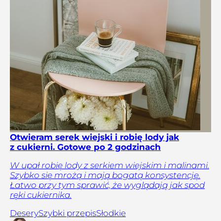
Otwieram serek wiejski i robię lody jak
z cukierni. Gotowe po 2 godzinach
W upał robię lody z serkiem wiejskim i malinami.
Szybko się mrożą i mają bogatą konsystencję.
Łatwo przy tym sprawić, że wyglądają jak spod
ręki cukiernika.
Desery
Szybki przepis
Słodkie