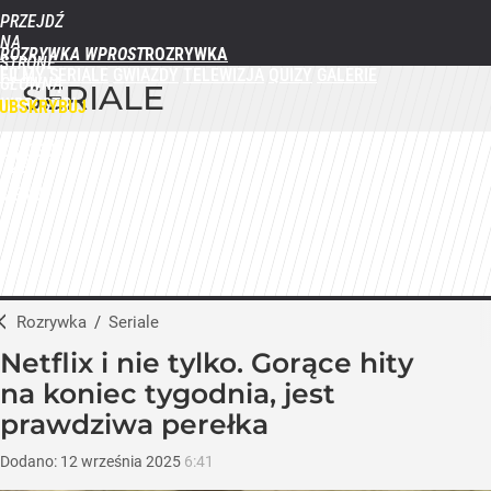
PRZEJDŹ
NA
ROZRYWKA WPROST
STRONĘ
FILMY
SERIALE
GWIAZDY
TELEWIZJA
QUIZY
GALERIE
GŁÓWNĄ
SERIALE
WPROST.PL
UBSKRYBUJ
ZALOGUJ
MENU
Rozrywka
/
Seriale
Netflix i nie tylko. Gorące hity
na koniec tygodnia, jest
prawdziwa perełka
Dodano:
12
września
2025
6:41