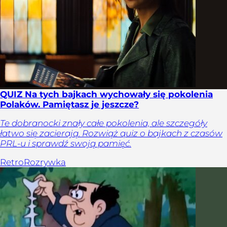
QUIZ Na tych bajkach wychowały się pokolenia
Polaków. Pamiętasz je jeszcze?
Te dobranocki znały całe pokolenia, ale szczegóły
łatwo się zacierają. Rozwiąż quiz o bajkach z czasów
PRL-u i sprawdź swoją pamięć.
Retro
Rozrywka