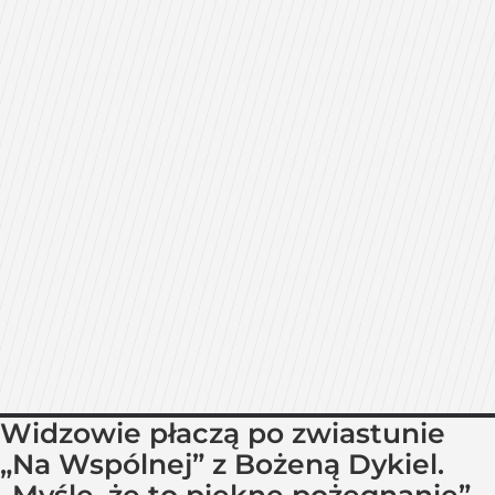
Widzowie płaczą po zwiastunie
„Na Wspólnej” z Bożeną Dykiel.
„Myślę, że to piękne pożegnanie”