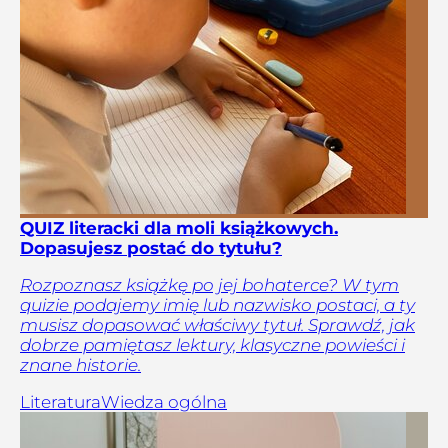
QUIZ literacki dla moli książkowych.
Dopasujesz postać do tytułu?
Rozpoznasz książkę po jej bohaterce? W tym
quizie podajemy imię lub nazwisko postaci, a ty
musisz dopasować właściwy tytuł. Sprawdź, jak
dobrze pamiętasz lektury, klasyczne powieści i
znane historie.
Literatura
Wiedza ogólna