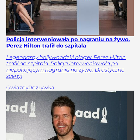
Policja interweniowała po nagraniu na żywo.
Perez Hilton trafił do szpitala
Legendarny hollywoodzki bloger Perez Hilton
trafił do szpitala. Policja interweniowała po
niepokojącym nagraniu na żywo. Drastyczne
sceny!
Gwiazdy
Rozrywka