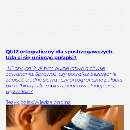
QUIZ ortograficzny dla spostrzegawczych.
Uda ci się uniknąć pułapki?
„H” czy „ch”? W tym quizie łatwo o chwilę
zawahania. Sprawdź, czy potrafisz bezbłędnie
zapisać trudne słowa i czy ortograficzne pułapki
nie odbiorą ci kompletu punktów. Podejmiesz
wyzwanie?
Język polski
Wiedza ogólna