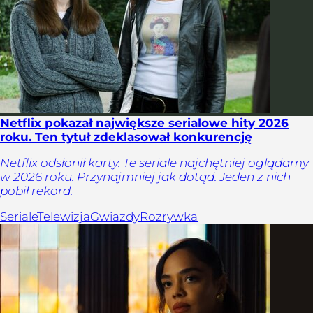
Netflix pokazał największe serialowe hity 2026
roku. Ten tytuł zdeklasował konkurencję
Netflix odsłonił karty. Te seriale najchętniej oglądamy
w 2026 roku. Przynajmniej jak dotąd. Jeden z nich
pobił rekord.
Seriale
Telewizja
Gwiazdy
Rozrywka