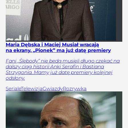
Maria Dębska i Maciej Musiał wracają
na ekrany. „Pionek” ma już datę premiery
Fani „Ślebody” nie będą musieli długo czekać na
dalszy ciąg historii Anki Serafin i Bastiana
Strzygonia. Mamy już datę premiery kolejnej
odsłony.
Seriale
Telewizja
Gwiazdy
Rozrywka