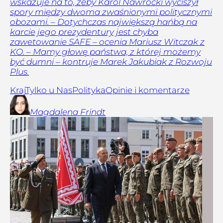
wskazuje na to, żeby Karol Nawrocki wyciszył
spory między dwoma zwaśnionymi politycznymi
obozami. – Dotychczas największą hańbą na
karcie jego prezydentury jest chyba
zawetowanie SAFE – ocenia Mariusz Witczak z
KO. – Mamy głowę państwa, z której możemy
być dumni – kontruje Marek Jakubiak z Rozwoju
Plus.
Kraj
Tylko u Nas
Polityka
Opinie i komentarze
Magdalena
Frindt