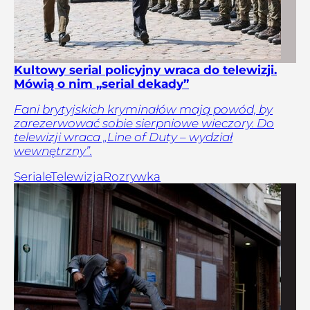
Kultowy serial policyjny wraca do telewizji.
Mówią o nim „serial dekady”
Fani brytyjskich kryminałów mają powód, by
zarezerwować sobie sierpniowe wieczory. Do
telewizji wraca „Line of Duty – wydział
wewnętrzny”.
Seriale
Telewizja
Rozrywka