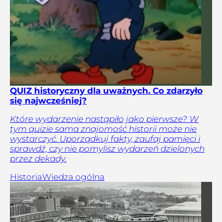
QUIZ historyczny dla uważnych. Co zdarzyło
się najwcześniej?
Które wydarzenie nastąpiło jako pierwsze? W
tym quizie sama znajomość historii może nie
wystarczyć. Uporządkuj fakty, zaufaj pamięci i
sprawdź, czy nie pomylisz wydarzeń dzielonych
przez dekady.
Historia
Wiedza ogólna