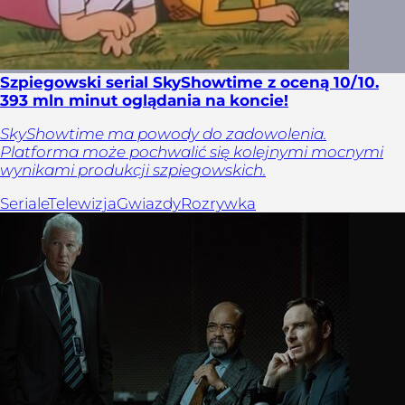
Szpiegowski serial SkyShowtime z oceną 10/10.
393 mln minut oglądania na koncie!
SkyShowtime ma powody do zadowolenia.
Platforma może pochwalić się kolejnymi mocnymi
wynikami produkcji szpiegowskich.
Seriale
Telewizja
Gwiazdy
Rozrywka