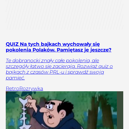
QUIZ Na tych bajkach wychowały się
pokolenia Polaków. Pamiętasz je jeszcze?
Te dobranocki znały całe pokolenia, ale
szczegóły łatwo się zacierają. Rozwiąż quiz o
bajkach z czasów PRL-u i sprawdź swoją
pamięć.
Retro
Rozrywka