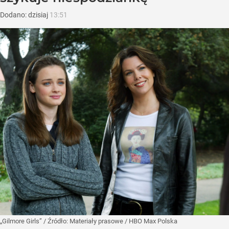
Dodano:
dzisiaj
13:51
„Gilmore Girls”
/ Źródło:
Materiały prasowe
/
HBO Max Polska