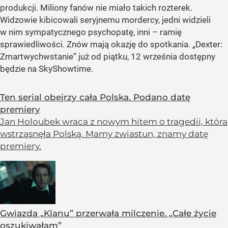
produkcji. Miliony fanów nie miało takich rozterek.
Widzowie kibicowali seryjnemu mordercy, jedni widzieli
w nim sympatycznego psychopatę, inni – ramię
sprawiedliwości. Znów mają okazję do spotkania. „Dexter:
Zmartwychwstanie” już od piątku, 12 września dostępny
będzie na SkyShowtime.
Ten serial obejrzy cała Polska. Podano datę
premiery
Jan Holoubek wraca z nowym hitem o tragedii, która
wstrząsnęła Polską. Mamy zwiastun, znamy datę
premiery.
Gwiazda „Klanu” przerwała milczenie. „Całe życie
oszukiwałam”