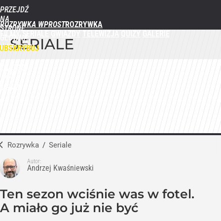
PRZEJDŹ
NA
ROZRYWKA WPROST
STRONĘ
FILMY
SERIALE
GWIAZDY
TELEWIZJA
QUIZY
GALERIE
GŁÓWNĄ
SERIALE
WPROST.PL
UBSKRYBUJ
ZALOGUJ
MENU
Rozrywka
/
Seriale
Autor:
Andrzej Kwaśniewski
Ten sezon wciśnie was w fotel.
A miało go już nie być