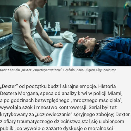
Kadr z serialu „Dexter: Zmartwychwstanie”
/ Źródło:
Zach Dilgard, SkyShowtime
„Dexter” od początku budził skrajne emocje. Historia
Dextera Morgana, speca od analizy krwi w policji Miami,
a po godzinach bezwzględnego „mrocznego mściciela”,
wywołała szok i mnóstwo kontrowersji. Serial był też
krytykowany za „uczłowieczanie” seryjnego zabójcy; Dexter
z ofiary traumatycznego dzieciństwa stał się ulubieńcem
publiki, co wywołało zażarte dyskusje o moralności