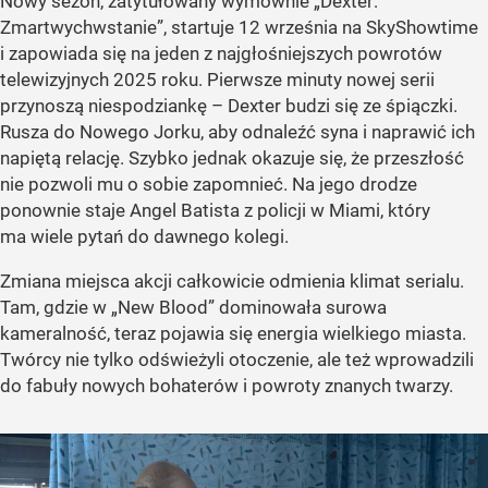
Nowy sezon, zatytułowany wymownie „Dexter:
Zmartwychwstanie”, startuje 12 września na SkyShowtime
i zapowiada się na jeden z najgłośniejszych powrotów
telewizyjnych 2025 roku. Pierwsze minuty nowej serii
przynoszą niespodziankę – Dexter budzi się ze śpiączki.
Rusza do Nowego Jorku, aby odnaleźć syna i naprawić ich
napiętą relację. Szybko jednak okazuje się, że przeszłość
nie pozwoli mu o sobie zapomnieć. Na jego drodze
ponownie staje Angel Batista z policji w Miami, który
ma wiele pytań do dawnego kolegi.
Zmiana miejsca akcji całkowicie odmienia klimat serialu.
Tam, gdzie w „New Blood” dominowała surowa
kameralność, teraz pojawia się energia wielkiego miasta.
Twórcy nie tylko odświeżyli otoczenie, ale też wprowadzili
do fabuły nowych bohaterów i powroty znanych twarzy.