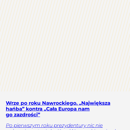
Wrze po roku Nawrockiego. „Największa
hańba” kontra „Cała Europa nam
go zazdrości”
Po pierwszym roku prezydentury nic nie