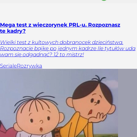
Mega test z wieczorynek PRL-u. Rozpoznasz
te kadry?
Wielki test z kultowych dobranocek dzieciństwa.
Rozpoznacie bajkę po jednym kadrze Ile tytułów uda
wam się odgadnąć? 12 to mistrz!
Seriale
Rozrywka