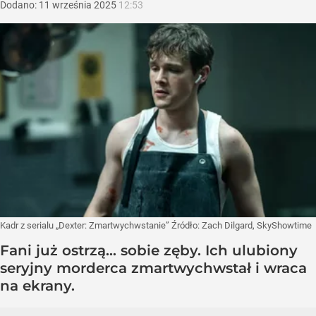
Dodano:
11
września
2025
12:53
Kadr z serialu „Dexter: Zmartwychwstanie”
Źródło:
Zach Dilgard, SkyShowtime
Fani już ostrzą... sobie zęby. Ich ulubiony
seryjny morderca zmartwychwstał i wraca
na ekrany.