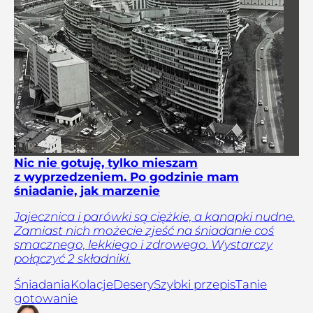
Nic nie gotuję, tylko mieszam
z wyprzedzeniem. Po godzinie mam
śniadanie, jak marzenie
Jajecznica i parówki są ciężkie, a kanapki nudne.
Zamiast nich możecie zjeść na śniadanie coś
smacznego, lekkiego i zdrowego. Wystarczy
połączyć 2 składniki.
Śniadania
Kolacje
Desery
Szybki przepis
Tanie
gotowanie