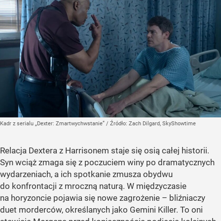
Kadr z serialu „Dexter: Zmartwychwstanie”
/ Źródło:
Zach Dilgard, SkyShowtime
Relacja Dextera z Harrisonem staje się osią całej historii.
Syn wciąż zmaga się z poczuciem winy po dramatycznych
wydarzeniach, a ich spotkanie zmusza obydwu
do konfrontacji z mroczną naturą. W międzyczasie
na horyzoncie pojawia się nowe zagrożenie – bliźniaczy
duet morderców, określanych jako Gemini Killer. To oni