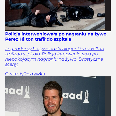
Policja interweniowała po nagraniu na żywo.
Perez Hilton trafił do szpitala
Legendarny hollywoodzki bloger Perez Hilton
trafił do szpitala. Policja interweniowała po
niepokojącym nagraniu na żywo. Drastyczne
sceny!
Gwiazdy
Rozrywka