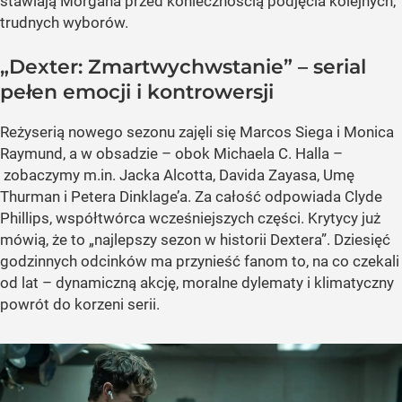
stawiają Morgana przed koniecznością podjęcia kolejnych,
trudnych wyborów.
„Dexter: Zmartwychwstanie” – serial
pełen emocji i kontrowersji
Reżyserią nowego sezonu zajęli się Marcos Siega i Monica
Raymund, a w obsadzie – obok Michaela C. Halla –
zobaczymy m.in. Jacka Alcotta, Davida Zayasa, Umę
Thurman i Petera Dinklage’a. Za całość odpowiada Clyde
Phillips, współtwórca wcześniejszych części. Krytycy już
mówią, że to „najlepszy sezon w historii Dextera”. Dziesięć
godzinnych odcinków ma przynieść fanom to, na co czekali
od lat – dynamiczną akcję, moralne dylematy i klimatyczny
powrót do korzeni serii.