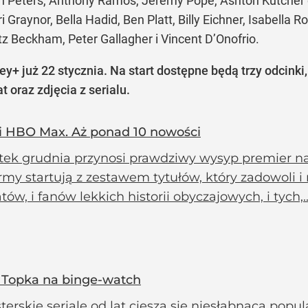
n Peters, Anthony Ramos, Jeremy Pope, Ashton Kutcher o
i Graynor, Bella Hadid, Ben Platt, Billy Eichner, Isabella R
tz Beckham, Peter Gallagher i Vincent D’Onofrio.
y+ już 22 stycznia. Na start dostępne będą trzy odcinki, 
 oraz zdjęcia z serialu.
 i HBO Max. Aż ponad 10 nowości
tek grudnia przynosi prawdziwy wysyp premier na 
rmy startują z zestawem tytułów, który zadowoli 
ów, i fanów lekkich historii obyczajowych, i tych,..
. Topka na binge-watch
erskie seriale od lat cieszą się niesłabnącą popula