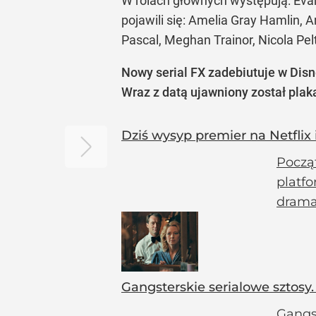
W rolach głównych występują: Eva
pojawili się: Amelia Gray Hamlin, Ar
Pascal, Meghan Trainor, Nicola Pel
Nowy serial FX zadebiutuje w Disne
Wraz z datą ujawniony został plakat
Dziś wysyp premier na Netflix
Począ
platfo
dramat
Gangsterskie serialowe sztosy
Gangst