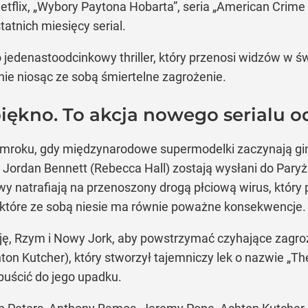
tflix, „Wybory Paytona Hobarta”, seria „American Crime 
tatnich miesięcy serial.
 jedenastoodcinkowy thriller, który przenosi widzów w ś
ie niosąc ze sobą śmiertelne zagrożenie.
iękno. To akcja nowego serialu 
w mroku, gdy międzynarodowe supermodelki zaczynają gi
Jordan Bennett (Rebecca Hall) zostają wysłani do Paryża
y natrafiają na przenoszony drogą płciową wirus, który 
o, które ze sobą niesie ma równie poważne konsekwencje.
ję, Rzym i Nowy Jork, aby powstrzymać czyhające zagro
ton Kutcher), który stworzył tajemniczy lek o nazwie „T
puścić do jego upadku.