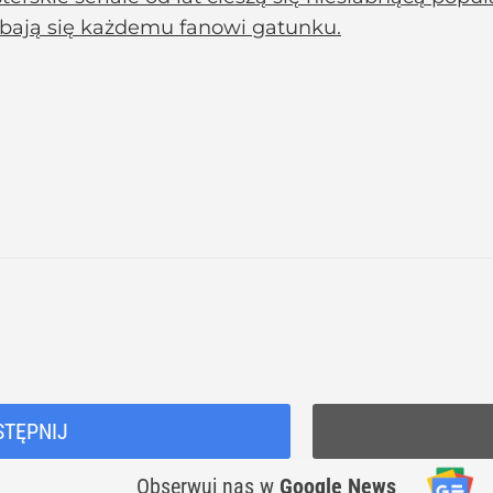
bają się każdemu fanowi gatunku.
STĘPNIJ
Obserwuj nas
w
Google News