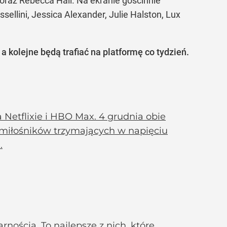
raz Rebecca Hall. Na ekranie gościnnie
ossellini, Jessica Alexander, Julie Halston, Lux
a kolejne będą trafiać na platformę co tydzień.
Netflixie i HBO Max. 4 grudnia obie
i miłośników trzymających w napięciu
.
rnością. To najlepsze z nich, które