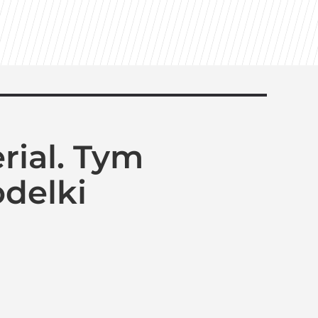
ial. Tym
delki