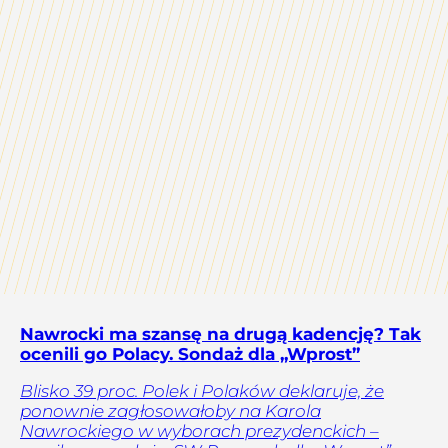
Nawrocki ma szansę na drugą kadencję? Tak
ocenili go Polacy. Sondaż dla „Wprost”
Blisko 39 proc. Polek i Polaków deklaruje, że
ponownie zagłosowałoby na Karola
Nawrockiego w wyborach prezydenckich –