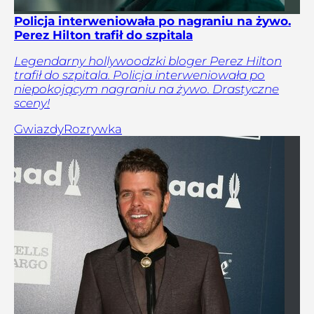
Policja interweniowała po nagraniu na żywo.
Perez Hilton trafił do szpitala
Legendarny hollywoodzki bloger Perez Hilton
trafił do szpitala. Policja interweniowała po
niepokojącym nagraniu na żywo. Drastyczne
sceny!
Gwiazdy
Rozrywka