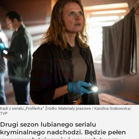
Kadr z serialu „Profilerka”
Źródło:
Materiały prasowe
/
Karolina Grabowska/
TVP
Drugi sezon lubianego serialu
kryminalnego nadchodzi. Będzie pełen