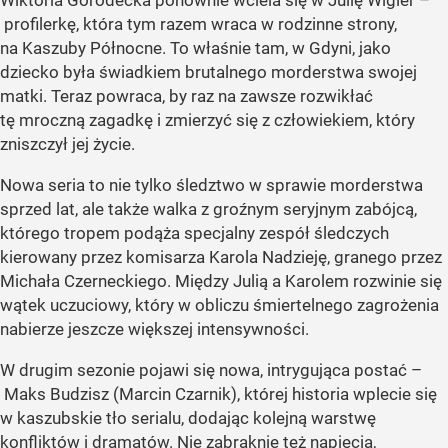
profilerkę, która tym razem wraca w rodzinne strony,
na Kaszuby Północne. To właśnie tam, w Gdyni, jako
dziecko była świadkiem brutalnego morderstwa swojej
matki. Teraz powraca, by raz na zawsze rozwikłać
tę mroczną zagadkę i zmierzyć się z człowiekiem, który
zniszczył jej życie.
Nowa seria to nie tylko śledztwo w sprawie morderstwa
sprzed lat, ale także walka z groźnym seryjnym zabójcą,
którego tropem podąża specjalny zespół śledczych
kierowany przez komisarza Karola Nadzieję, granego przez
Michała Czerneckiego. Między Julią a Karolem rozwinie się
wątek uczuciowy, który w obliczu śmiertelnego zagrożenia
nabierze jeszcze większej intensywności.
W drugim sezonie pojawi się nowa, intrygująca postać –
Maks Budzisz (Marcin Czarnik), której historia wplecie się
w kaszubskie tło serialu, dodając kolejną warstwę
konfliktów i dramatów. Nie zabraknie też napięcia,