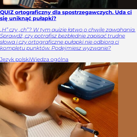
QUIZ ortograficzny dla spostrzegawczych. Uda ci
się uniknąć pułapki?
„H” czy „ch”? W tym quizie łatwo o chwilę zawahania.
Sprawdź, czy potrafisz bezbłędnie zapisać trudne
słowa i czy ortograficzne pułapki nie odbiorą ci
kompletu punktów. Podejmiesz wyzwanie?
Język polski
Wiedza ogólna