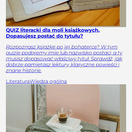
QUIZ literacki dla moli książkowych.
Dopasujesz postać do tytułu?
Rozpoznasz książkę po jej bohaterce? W tym
quizie podajemy imię lub nazwisko postaci, a ty
musisz dopasować właściwy tytuł. Sprawdź, jak
dobrze pamiętasz lektury, klasyczne powieści i
znane historie.
Literatura
Wiedza ogólna