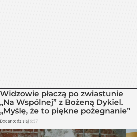
Widzowie płaczą po zwiastunie
„Na Wspólnej” z Bożeną Dykiel.
„Myślę, że to piękne pożegnanie”
Dodano:
dzisiaj
6:37