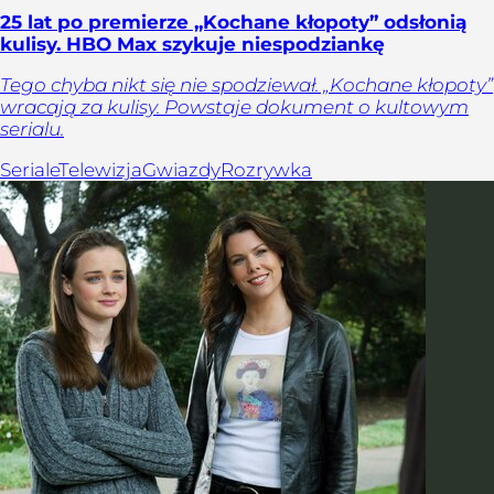
25 lat po premierze „Kochane kłopoty” odsłonią
kulisy. HBO Max szykuje niespodziankę
Tego chyba nikt się nie spodziewał. „Kochane kłopoty”
wracają za kulisy. Powstaje dokument o kultowym
serialu.
Seriale
Telewizja
Gwiazdy
Rozrywka