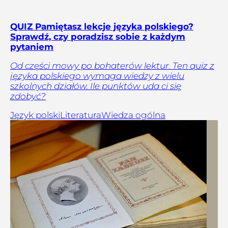
QUIZ Pamiętasz lekcje języka polskiego?
Sprawdź, czy poradzisz sobie z każdym
pytaniem
Od części mowy po bohaterów lektur. Ten quiz z
języka polskiego wymaga wiedzy z wielu
szkolnych działów. Ile punktów uda ci się
zdobyć?
Język polski
Literatura
Wiedza ogólna