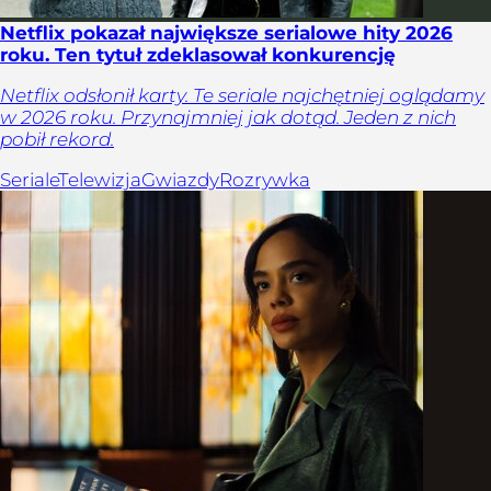
Netflix pokazał największe serialowe hity 2026
roku. Ten tytuł zdeklasował konkurencję
Netflix odsłonił karty. Te seriale najchętniej oglądamy
w 2026 roku. Przynajmniej jak dotąd. Jeden z nich
pobił rekord.
Seriale
Telewizja
Gwiazdy
Rozrywka