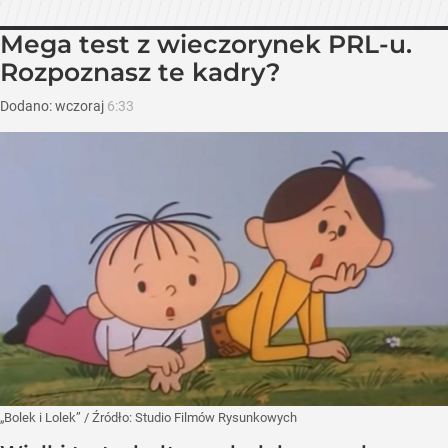
Mega test z wieczorynek PRL-u.
Rozpoznasz te kadry?
Dodano:
wczoraj
6:33
„Bolek i Lolek”
/ Źródło:
Studio Filmów Rysunkowych