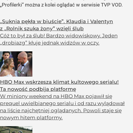
„Profilerki” można z kolei oglądać w serwisie TVP VOD.
„Suknia pękła w biuście”. Klaudia i Valentyn
z „Rolnik szuka żony” wzięli ślub
Cóż to był za ślub! Bardzo widowiskowy. Jeden
„drobiazg” kłuje jednak widzów w oczy.
HBO Max wskrzesza klimat kultowego serialu!
Ta nowość podbija platformę
W miniony weekend na HBO Max pojawił się
prequel uwielbianego serialu i od razu wylądował
na liście najchętniej oglądanych. Powoli staje się
nowym hitem platformy.