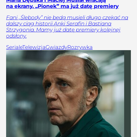
na ekrany. „Pionek” ma już datę premiery
Fani „Ślebody” nie będą musieli długo czekać na
dalszy ciąg historii Anki Serafin i Bastiana
Strzygonia. Mamy już datę premiery kolejnej
odsłony.
Seriale
Telewizja
Gwiazdy
Rozrywka