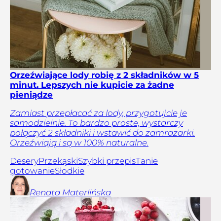
Orzeźwiające lody robię z 2 składników w 5
minut. Lepszych nie kupicie za żadne
pieniądze
Zamiast przepłacać za lody, przygotujcie je
samodzielnie. To bardzo proste, wystarczy
połączyć 2 składniki i wstawić do zamrażarki.
Orzeźwiają i są w 100% naturalne.
Desery
Przekąski
Szybki przepis
Tanie
gotowanie
Słodkie
Renata
Materlińska