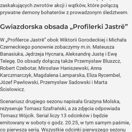
zaskakujących zwrotów akcji i wątków, które połączą
prywatne demony bohaterów z prowadzonym śledztwem.
Gwiazdorska obsada „Profilerki Jastrë”
W „Profilerce Jastrë” obok Wiktorii Gorodeckiej i Michała
Czerneckiego ponownie zobaczymy m.in. Mateusza
Banasiuka, Jędrzeja Hycnara, Aleksandrę Justę i Ewę
Telegę. Do obsady dołączą także Przemysław Bluszcz,
Robert Czebotar, Mirosław Haniszewski, Anna
Karczmarczyk, Magdalena Lamparska, Eliza Rycembel,
Józef Pawłowski, Przemysław Sadowski i Marta
Ścisłowicz.
Scenariusz drugiego sezonu napisała Grażyna Molska,
reżyseruje Tomasz Szafrański, a za zdjęcia odpowiada
Tomasz Wójcik. Serial liczy 13 odcinków i będzie
emitowany w soboty o godz. 20.25, w tym samym paśmie,
co pierwsza seria. Wszystkie odcinki pierwszego sezonu