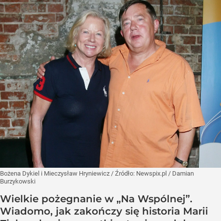
Bożena Dykiel i Mieczysław Hryniewicz
/ Źródło:
Newspix.pl
/
Damian
Burzykowski
Wielkie pożegnanie w „Na Wspólnej”.
Wiadomo, jak zakończy się historia Marii