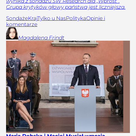
wynika z sondażu SW Research dla „Wprost”.
Grupa krytyków głowy państwa jest liczniejsza.
Sondaże
Kraj
Tylko u Nas
Polityka
Opinie i
komentarze
Magdalena
Frindt
Maria Dębska i Maciej Musiał wracają