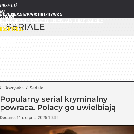
PRZEJDŹ
NA
ROZRYWKA WPROST
STRONĘ
FILMY
SERIALE
GWIAZDY
TELEWIZJA
QUIZY
GALERIE
GŁÓWNĄ
SERIALE
WPROST.PL
UBSKRYBUJ
ZALOGUJ
MENU
Rozrywka
/
Seriale
Popularny serial kryminalny
powraca. Polacy go uwielbiają
Dodano:
11
sierpnia
2025
10:36