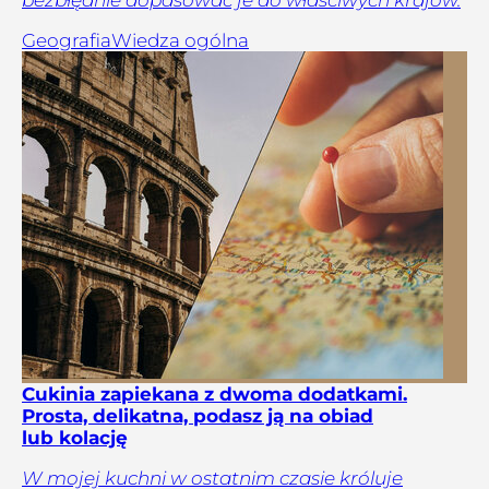
Geografia
Wiedza ogólna
Cukinia zapiekana z dwoma dodatkami.
Prosta, delikatna, podasz ją na obiad
lub kolację
W mojej kuchni w ostatnim czasie króluje