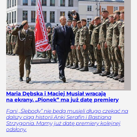
Maria Dębska i Maciej Musiał wracają
na ekrany. „Pionek” ma już datę premiery
Fani „Ślebody” nie będą musieli długo czekać na
dalszy ciąg historii Anki Serafin i Bastiana
Strzygonia. Mamy już datę premiery kolejnej
odsłony.