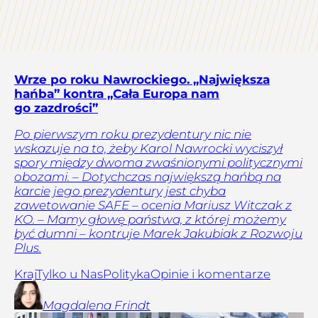
Wrze po roku Nawrockiego. „Największa
hańba” kontra „Cała Europa nam
go zazdrości”
Po pierwszym roku prezydentury nic nie
wskazuje na to, żeby Karol Nawrocki wyciszył
spory między dwoma zwaśnionymi politycznymi
obozami. – Dotychczas największą hańbą na
karcie jego prezydentury jest chyba
zawetowanie SAFE – ocenia Mariusz Witczak z
KO. – Mamy głowę państwa, z której możemy
być dumni – kontruje Marek Jakubiak z Rozwoju
Plus.
Kraj
Tylko u Nas
Polityka
Opinie i komentarze
Magdalena
Frindt