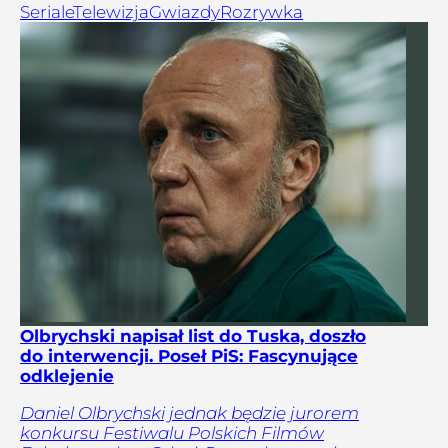
Seriale
Telewizja
Gwiazdy
Rozrywka
Olbrychski napisał list do Tuska, doszło
do interwencji. Poseł PiS: Fascynujące
odklejenie
Daniel Olbrychski jednak będzie jurorem
konkursu Festiwalu Polskich Filmów