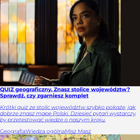
QUIZ geograficzny. Znasz stolice województw?
Sprawdź, czy zgarniesz komplet
Krótki quiz ze stolic województw szybko pokaże, jak
dobrze znasz mapę Polski. Dziesięć pytań wystarczy,
by przetestować wiedzę o naszym kraju.
Geografia
Wiedza ogólna
Misz Masz