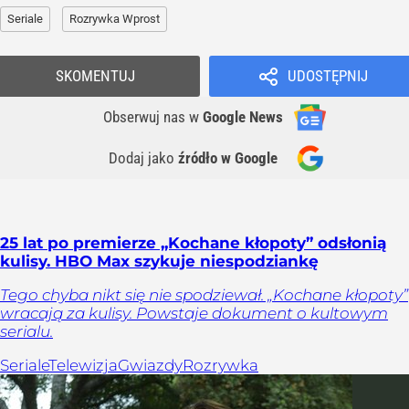
Seriale
Rozrywka Wprost
SKOMENTUJ
UDOSTĘPNIJ
Obserwuj nas
w
Google News
Dodaj jako
źródło w Google
25 lat po premierze „Kochane kłopoty” odsłonią
kulisy. HBO Max szykuje niespodziankę
Tego chyba nikt się nie spodziewał. „Kochane kłopoty”
wracają za kulisy. Powstaje dokument o kultowym
serialu.
Seriale
Telewizja
Gwiazdy
Rozrywka