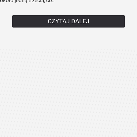
około jedną trzecią, co...
CZYTAJ DALEJ