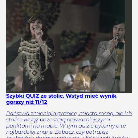
Szybki QUIZ ze stolic. Wstyd mieć wynik
gorszy niż 11/12
Państwa zmieniają granice, miasta rosną, ale ich
stolice wciąż pozostają najważniejszymi
punktami na mapie. W tym quizie pytamy o te
najbardziej znane. Zobacz, czy potrafisz
bezbłędnie dopasować je do właściwych krajów.