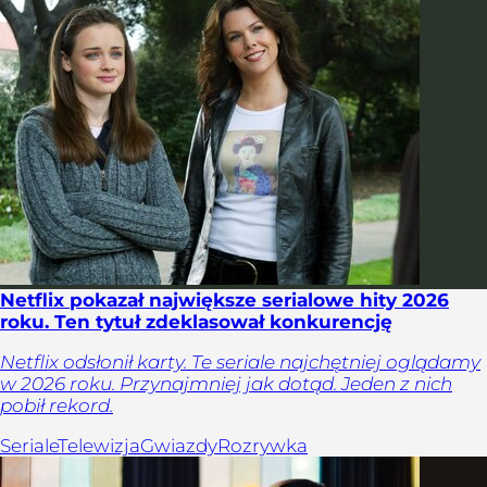
Netflix pokazał największe serialowe hity 2026
roku. Ten tytuł zdeklasował konkurencję
Netflix odsłonił karty. Te seriale najchętniej oglądamy
w 2026 roku. Przynajmniej jak dotąd. Jeden z nich
pobił rekord.
Seriale
Telewizja
Gwiazdy
Rozrywka