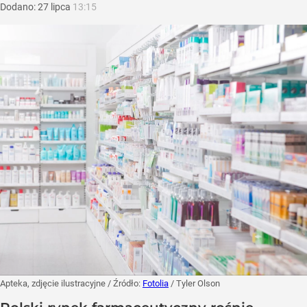
Dodano:
27
lipca
13:15
Apteka, zdjęcie ilustracyjne
/ Źródło:
Fotolia
/
Tyler Olson