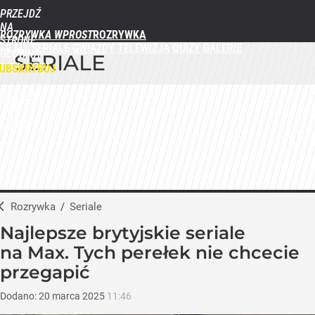
PRZEJDŹ
NA
ROZRYWKA WPROST
STRONĘ
FILMY
SERIALE
GWIAZDY
TELEWIZJA
QUIZY
GALERIE
GŁÓWNĄ
SERIALE
WPROST.PL
UBSKRYBUJ
ZALOGUJ
MENU
Rozrywka
/
Seriale
Najlepsze brytyjskie seriale
na Max. Tych perełek nie chcecie
przegapić
Dodano:
20
marca
2025
11:46