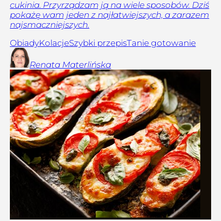
cukinia. Przyrządzam ją na wiele sposobów. Dziś
pokażę wam jeden z najłatwiejszych, a zarazem
najsmaczniejszych.
Obiady
Kolacje
Szybki przepis
Tanie gotowanie
Renata
Materlińska