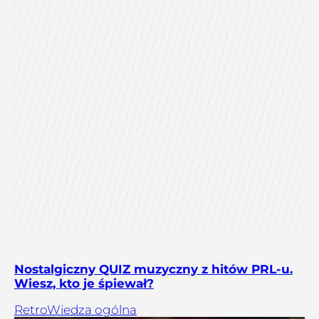
Nostalgiczny QUIZ muzyczny z hitów PRL-u.
Wiesz, kto je śpiewał?
Retro
Wiedza ogólna