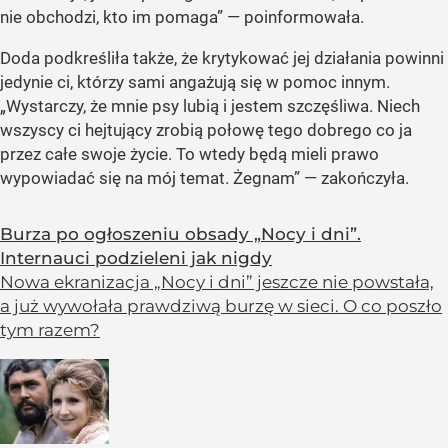
nie obchodzi, kto im pomaga” — poinformowała.
Doda podkreśliła także, że krytykować jej działania powinni
jedynie ci, którzy sami angażują się w pomoc innym.
„Wystarczy, że mnie psy lubią i jestem szczęśliwa. Niech
wszyscy ci hejtujący zrobią połowę tego dobrego co ja
przez całe swoje życie. To wtedy będą mieli prawo
wypowiadać się na mój temat. Żegnam” — zakończyła.
Burza po ogłoszeniu obsady „Nocy i dni”.
Internauci podzieleni jak nigdy
Nowa ekranizacja „Nocy i dni” jeszcze nie powstała,
a już wywołała prawdziwą burzę w sieci. O co poszło
tym razem?