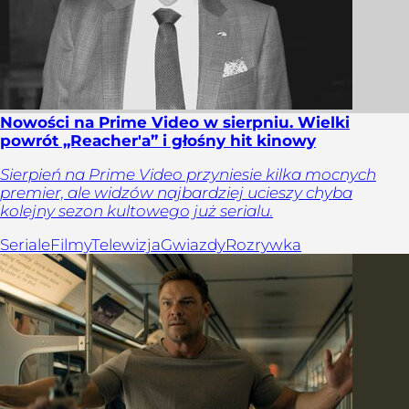
Nowości na Prime Video w sierpniu. Wielki
powrót „Reacher'a” i głośny hit kinowy
Sierpień na Prime Video przyniesie kilka mocnych
premier, ale widzów najbardziej ucieszy chyba
kolejny sezon kultowego już serialu.
Seriale
Filmy
Telewizja
Gwiazdy
Rozrywka