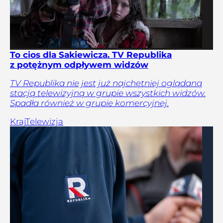
To cios dla Sakiewicza. TV Republika
z potężnym odpływem widzów
TV Republika nie jest już najchętniej oglądaną
stacją telewizyjną w grupie wszystkich widzów.
Spadła również w grupie komercyjnej.
Kraj
Telewizja