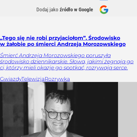
Dodaj jako
źródło w Google
„Tego się nie robi przyjaciołom”. Środowisko
w żałobie po śmierci Andrzeja Morozowskiego
Śmierć Andrzeja Morozowskiego poruszyła
środowisko dziennikarskie. Słowa, jakimi żegnają go
ci, którzy mieli okazję go spotkać, rozrywają serce.
Gwiazdy
Telewizja
Rozrywka