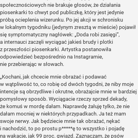
społecznościowych nie brakuje głosów, że działania
piosenkarki to chwyt pod publiczkę, który jest jedynie
próbą ocieplenia wizerunku. Po jej akcji w schronisku
w lokalnym tygodniku (jedynym zresztą w mieście) pojawił
się symptomatyczny nagłówek: „Doda robi zasięgi”,
a internauci zaczęli wyciągać jakieś brudy i plotki
z przeszłości piosenkarki. Artystka postanowiła
odpowiedzieć bezpośrednio na Instagramie,
nie przebierając w słowach.
„Kochani, jak chcecie mnie obrażać i podawać
w wątpliwość to, co robię od dwóch tygodni, że niby moje
intencje są obrzydliwe i okrutne, obrażajcie mnie w bardziej
pomysłowy sposób. Wyciągacie rzeczy sprzed dekady,
że komuś w mordę dałam. Naprawdę żałuję tylko, że nie
dałam mocniej w niektórych przypadkach. Ja też mam
swoje nerwy. Jak będziecie mnie tak obrażać, nękać
i nachodzić, to po prostu p*****ę to wszystko i pojadę
na wakacje, jak 99 proc. gwiazd. Zaznaczam, że psów