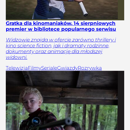
Gratka dla kinomaniaków. 14 sierpniowych
premier w bibliotece popularnego serwisu
Widzowie znajdą w ofercie zarówno thrillery i
kino science fiction, jak i dramaty rodzinne,
dokumenty oraz animację dla młodszej
widowni.
Telewizja
Filmy
Seriale
Gwiazdy
Rozrywka