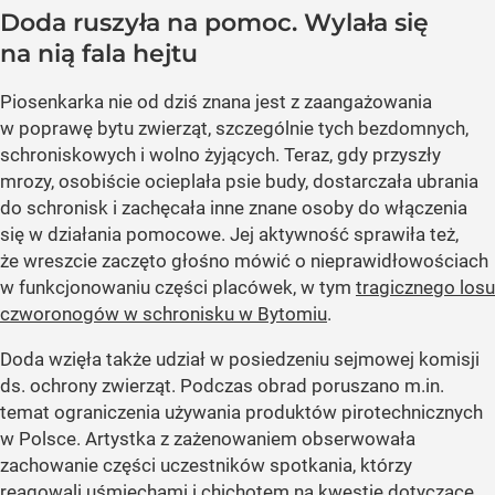
Doda ruszyła na pomoc. Wylała się
na nią fala hejtu
Piosenkarka nie od dziś znana jest z zaangażowania
w poprawę bytu zwierząt, szczególnie tych bezdomnych,
schroniskowych i wolno żyjących. Teraz, gdy przyszły
mrozy, osobiście ocieplała psie budy, dostarczała ubrania
do schronisk i zachęcała inne znane osoby do włączenia
się w działania pomocowe. Jej aktywność sprawiła też,
że wreszcie zaczęto głośno mówić o nieprawidłowościach
w funkcjonowaniu części placówek, w tym
tragicznego losu
czworonogów w schronisku w Bytomiu
.
Doda wzięła także udział w posiedzeniu sejmowej komisji
ds. ochrony zwierząt. Podczas obrad poruszano m.in.
temat ograniczenia używania produktów pirotechnicznych
w Polsce. Artystka z zażenowaniem obserwowała
zachowanie części uczestników spotkania, którzy
reagowali uśmiechami i chichotem na kwestie dotyczące