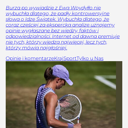
Burza po wywiadzie z Ewą Woydyłło nie
wybuchła dlatego, że padły kontrowersyjne
słowa o Idze Świątek. Wybuchła dlatego, że
coraz częściej za ekspercką analizę uznajemy
opinie wygłaszane bez wiedzy, faktów i
odpowiedzialności. Internet od dawna premiuje
nie tych, którzy wiedzą najwięcej, lecz tych,
którzy mówią najgłośniej.
Opinie i komentarze
Kraj
Sport
Tylko u Nas