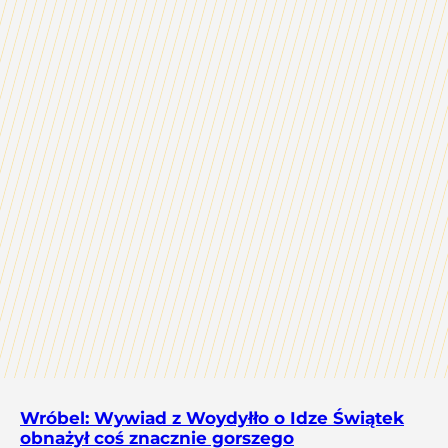
Wróbel: Wywiad z Woydyłło o Idze Świątek
obnażył coś znacznie gorszego