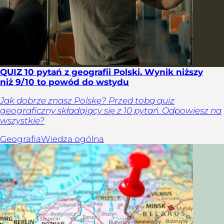
QUIZ 10 pytań z geografii Polski. Wynik niższy
niż 9/10 to powód do wstydu
Jak dobrze znasz Polskę? Przed tobą quiz
geograficzny składający się z 10 pytań. Odpowiesz na
wszystkie?
Geografia
Wiedza ogólna