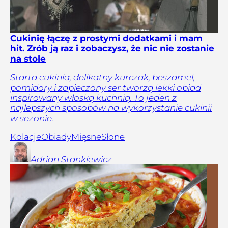
Cukinię łączę z prostymi dodatkami i mam
hit. Zrób ją raz i zobaczysz, że nic nie zostanie
na stole
Starta cukinia, delikatny kurczak, beszamel,
pomidory i zapieczony ser tworzą lekki obiad
inspirowany włoską kuchnią. To jeden z
najlepszych sposobów na wykorzystanie cukinii
w sezonie.
Kolacje
Obiady
Mięsne
Słone
Adrian
Stankiewicz