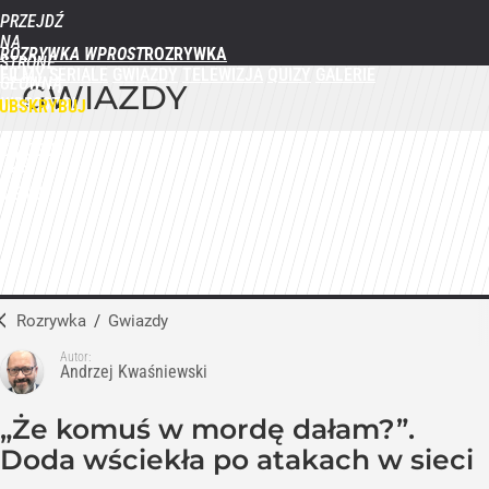
PRZEJDŹ
NA
ROZRYWKA WPROST
STRONĘ
FILMY
SERIALE
GWIAZDY
TELEWIZJA
QUIZY
GALERIE
GŁÓWNĄ
GWIAZDY
WPROST.PL
UBSKRYBUJ
ZALOGUJ
MENU
Rozrywka
/
Gwiazdy
Autor:
Andrzej Kwaśniewski
„Że komuś w mordę dałam?”.
Doda wściekła po atakach w sieci