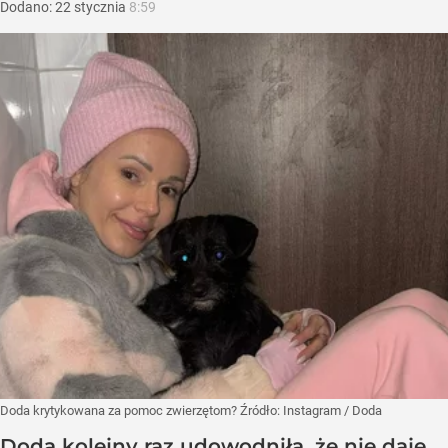
Dodano:
22
stycznia
8:59
Doda krytykowana za pomoc zwierzętom?
Źródło:
Instagram
/
Doda
Doda kolejny raz udowodniła, że nie daje