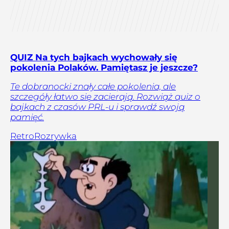
QUIZ Na tych bajkach wychowały się
pokolenia Polaków. Pamiętasz je jeszcze?
Te dobranocki znały całe pokolenia, ale
szczegóły łatwo się zacierają. Rozwiąż quiz o
bajkach z czasów PRL-u i sprawdź swoją
pamięć.
Retro
Rozrywka