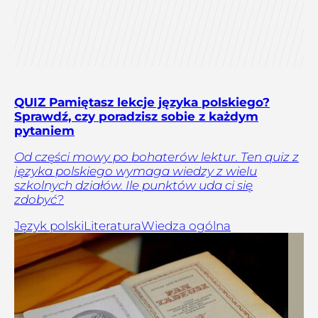
QUIZ Pamiętasz lekcje języka polskiego?
Sprawdź, czy poradzisz sobie z każdym
pytaniem
Od części mowy po bohaterów lektur. Ten quiz z
języka polskiego wymaga wiedzy z wielu
szkolnych działów. Ile punktów uda ci się
zdobyć?
Język polski
Literatura
Wiedza ogólna