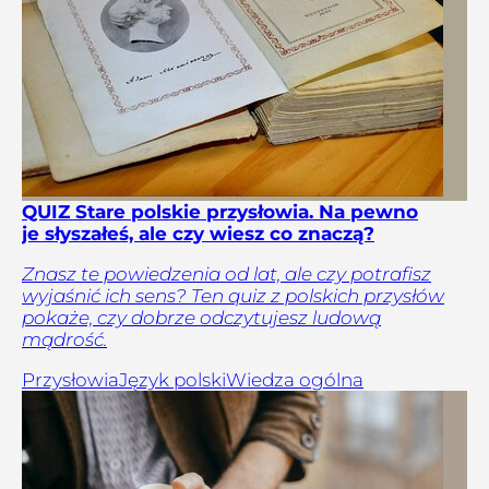
QUIZ Stare polskie przysłowia. Na pewno
je słyszałeś, ale czy wiesz co znaczą?
Znasz te powiedzenia od lat, ale czy potrafisz
wyjaśnić ich sens? Ten quiz z polskich przysłów
pokaże, czy dobrze odczytujesz ludową
mądrość.
Przysłowia
Język polski
Wiedza ogólna