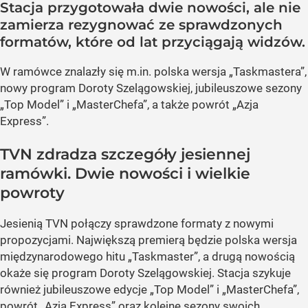
Stacja przygotowała dwie nowości, ale nie
zamierza rezygnować ze sprawdzonych
formatów, które od lat przyciągają widzów.
W ramówce znalazły się m.in. polska wersja „Taskmastera”,
nowy program Doroty Szelągowskiej, jubileuszowe sezony
„Top Model” i „MasterChefa”, a także powrót „Azja
Express”.
TVN zdradza szczegóły jesiennej
ramówki. Dwie nowości i wielkie
powroty
Jesienią TVN połączy sprawdzone formaty z nowymi
propozycjami. Największą premierą będzie polska wersja
międzynarodowego hitu „Taskmaster”, a drugą nowością
okaże się program Doroty Szelągowskiej. Stacja szykuje
również jubileuszowe edycje „Top Model” i „MasterChefa”,
powrót „Azja Express” oraz kolejne sezony swoich