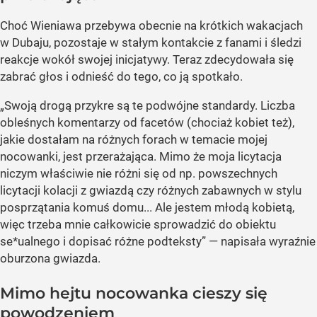
Choć Wieniawa przebywa obecnie na krótkich wakacjach
w Dubaju, pozostaje w stałym kontakcie z fanami i śledzi
reakcje wokół swojej inicjatywy. Teraz zdecydowała się
zabrać głos i odnieść do tego, co ją spotkało.
„Swoją drogą przykre są te podwójne standardy. Liczba
obleśnych komentarzy od facetów (chociaż kobiet też),
jakie dostałam na różnych forach w temacie mojej
nocowanki, jest przerażająca. Mimo że moja licytacja
niczym właściwie nie różni się od np. powszechnych
licytacji kolacji z gwiazdą czy różnych zabawnych w stylu
posprzątania komuś domu... Ale jestem młodą kobietą,
więc trzeba mnie całkowicie sprowadzić do obiektu
se*ualnego i dopisać różne podteksty” — napisała wyraźnie
oburzona gwiazda.
Mimo hejtu nocowanka cieszy się
powodzeniem