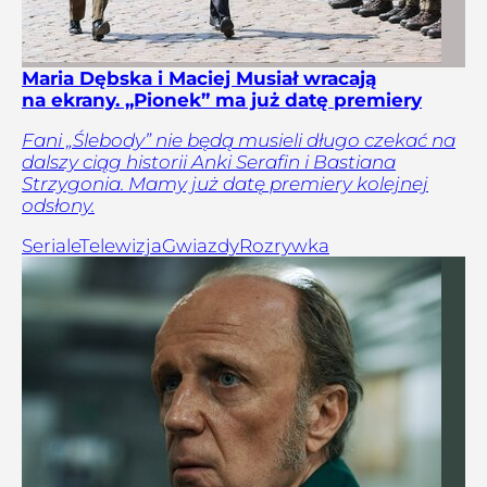
Maria Dębska i Maciej Musiał wracają
na ekrany. „Pionek” ma już datę premiery
Fani „Ślebody” nie będą musieli długo czekać na
dalszy ciąg historii Anki Serafin i Bastiana
Strzygonia. Mamy już datę premiery kolejnej
odsłony.
Seriale
Telewizja
Gwiazdy
Rozrywka