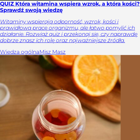
QUIZ Która witamina wspiera wzrok, a która kości?
Sprawdź swoją wiedzę
Witaminy wspierają odporność, wzrok, kości i
prawidłową pracę organizmu, ale łatwo pomylić ich
działanie. Rozwiąż quiz i przekonaj się, czy naprawdę
dobrze znasz ich rolę oraz najważniejsze źródła.
Wiedza ogólna
Misz Masz