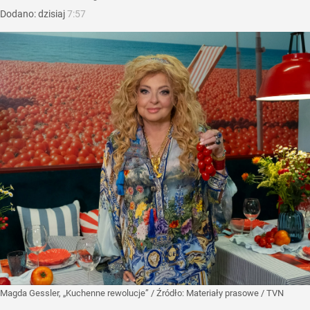
Dodano:
dzisiaj
7:57
Magda Gessler, „Kuchenne rewolucje”
/ Źródło:
Materiały prasowe
/
TVN