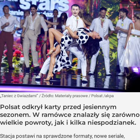
„Taniec z Gwiazdami”
/ Źródło:
Materiały prasowe
/
Polsat /akpa
Polsat odkrył karty przed jesiennym
sezonem. W ramówce znalazły się zarówno
wielkie powroty, jak i kilka niespodzianek.
Stacja postawi na sprawdzone formaty, nowe seriale,