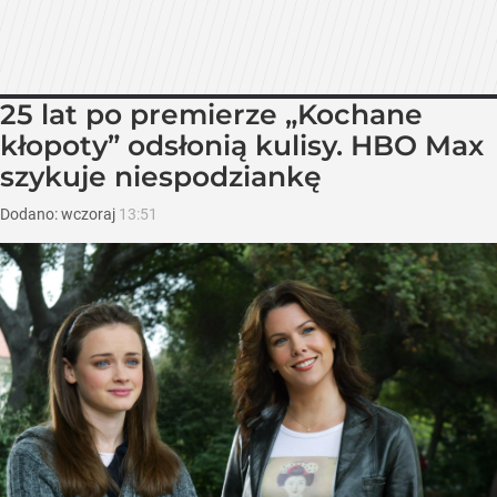
25 lat po premierze „Kochane
kłopoty” odsłonią kulisy. HBO Max
szykuje niespodziankę
Dodano:
wczoraj
13:51