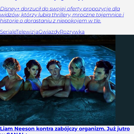
Disney+ dorzucił do swojej oferty propozycję dla
widzów, którzy lubią thrillery, mroczne tajemnice i
historie o dorastaniu z niepokojem w tle.
Seriale
Telewizja
Gwiazdy
Rozrywka
Liam Neeson kontra zabójczy organizm. Już jutro