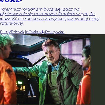
w CANAL+
Tajemniczy organizm budzi się i zaczyna
błyskawicznie się rozmnażać. Problem w tym, że
ludzkość nie ma pod ręką wyspecjalizowanej ekipy
ratunkowej.
Filmy
Telewizja
Gwiazdy
Rozrywka