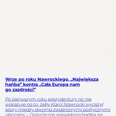
Wrze po roku Nawrockiego. „Największa
hańba” kontra „Cała Europa nam
go zazdrości”
Po pierwszym roku prezydentury nic nie
wskazuje na to, żeby Karol Nawrocki wyciszył
spory między dwoma zwaśnionymi politycznymi
obozami. – Dotychczas największą hańbą na