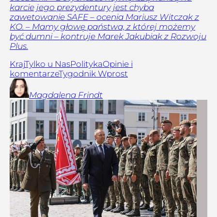
karcie jego prezydentury jest chyba
zawetowanie SAFE – ocenia Mariusz Witczak z
KO. – Mamy głowę państwa, z której możemy
być dumni – kontruje Marek Jakubiak z Rozwoju
Plus.
Kraj
Tylko u Nas
Polityka
Opinie i
komentarze
Tygodnik Wprost
Magdalena
Frindt