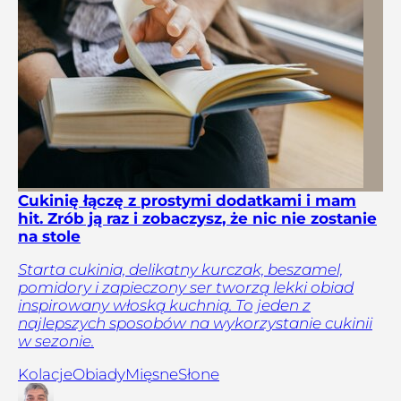
Cukinię łączę z prostymi dodatkami i mam
hit. Zrób ją raz i zobaczysz, że nic nie zostanie
na stole
Starta cukinia, delikatny kurczak, beszamel,
pomidory i zapieczony ser tworzą lekki obiad
inspirowany włoską kuchnią. To jeden z
najlepszych sposobów na wykorzystanie cukinii
w sezonie.
Kolacje
Obiady
Mięsne
Słone