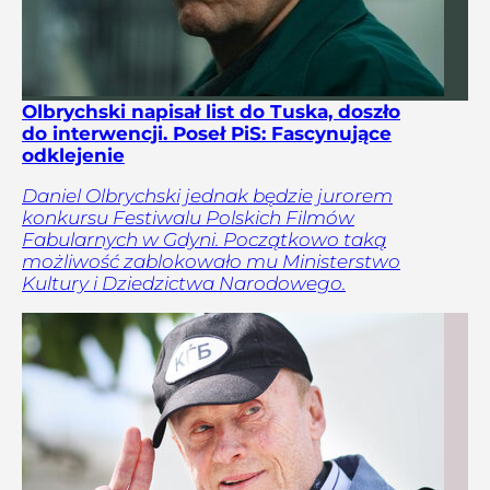
Olbrychski napisał list do Tuska, doszło
do interwencji. Poseł PiS: Fascynujące
odklejenie
Daniel Olbrychski jednak będzie jurorem
konkursu Festiwalu Polskich Filmów
Fabularnych w Gdyni. Początkowo taką
możliwość zablokowało mu Ministerstwo
Kultury i Dziedzictwa Narodowego.