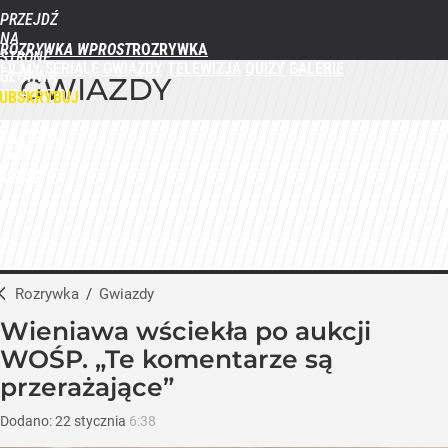
PRZEJDŹ
NA
ROZRYWKA WPROST
STRONĘ
FILMY
SERIALE
GWIAZDY
TELEWIZJA
QUIZY
GALERIE
GŁÓWNĄ
GWIAZDY
WPROST.PL
UBSKRYBUJ
ZALOGUJ
MENU
Rozrywka
/
Gwiazdy
Wieniawa wściekła po aukcji
WOŚP. „Te komentarze są
przerażające”
Dodano:
22
stycznia
6:38