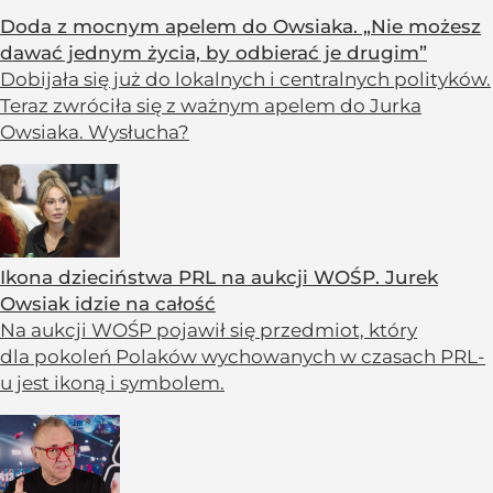
Doda z mocnym apelem do Owsiaka. „Nie możesz
dawać jednym życia, by odbierać je drugim”
Dobijała się już do lokalnych i centralnych polityków.
Teraz zwróciła się z ważnym apelem do Jurka
Owsiaka. Wysłucha?
Ikona dzieciństwa PRL na aukcji WOŚP. Jurek
Owsiak idzie na całość
Na aukcji WOŚP pojawił się przedmiot, który
dla pokoleń Polaków wychowanych w czasach PRL-
u jest ikoną i symbolem.