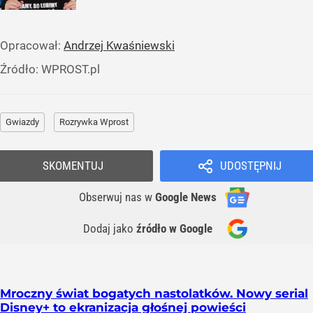
Opracował:
Andrzej Kwaśniewski
Źródło:
WPROST.pl
Gwiazdy
Rozrywka Wprost
SKOMENTUJ
UDOSTĘPNIJ
Obserwuj nas
w
Google News
Dodaj jako
źródło w Google
Mroczny świat bogatych nastolatków. Nowy serial
Disney+ to ekranizacja głośnej powieści