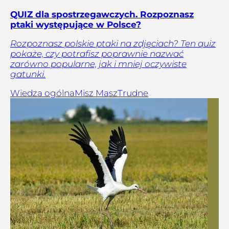
QUIZ dla spostrzegawczych. Rozpoznasz
ptaki występujące w Polsce?
Rozpoznasz polskie ptaki na zdjęciach? Ten quiz
pokaże, czy potrafisz poprawnie nazwać
zarówno popularne, jak i mniej oczywiste
gatunki.
Wiedza ogólna
Misz Masz
Trudne