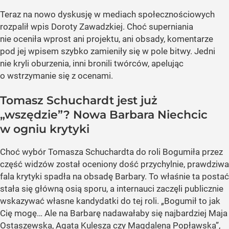
Teraz na nowo dyskusję w mediach społecznościowych
rozpalił wpis Doroty Zawadzkiej. Choć superniania
nie oceniła wprost ani projektu, ani obsady, komentarze
pod jej wpisem szybko zamieniły się w pole bitwy. Jedni
nie kryli oburzenia, inni bronili twórców, apelując
o wstrzymanie się z ocenami.
Tomasz Schuchardt jest już
„wszędzie”? Nowa Barbara Niechcic
w ogniu krytyki
Choć wybór Tomasza Schuchardta do roli Bogumiła przez
część widzów został oceniony dość przychylnie, prawdziwa
fala krytyki spadła na obsadę Barbary. To właśnie ta postać
stała się główną osią sporu, a internauci zaczęli publicznie
wskazywać własne kandydatki do tej roli. „Bogumił to jak
Cię mogę… Ale na Barbarę nadawałaby się najbardziej Maja
Ostaszewska, Agata Kulesza czy Magdalena Popławska”,