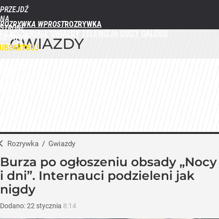
PRZEJDŹ
NA
ROZRYWKA WPROST
STRONĘ
FILMY
SERIALE
GWIAZDY
TELEWIZJA
QUIZY
GALERIE
GŁÓWNĄ
GWIAZDY
WPROST.PL
UBSKRYBUJ
ZALOGUJ
MENU
Rozrywka
/
Gwiazdy
Burza po ogłoszeniu obsady „Nocy
i dni”. Internauci podzieleni jak
nigdy
Dodano:
22
stycznia
8:14