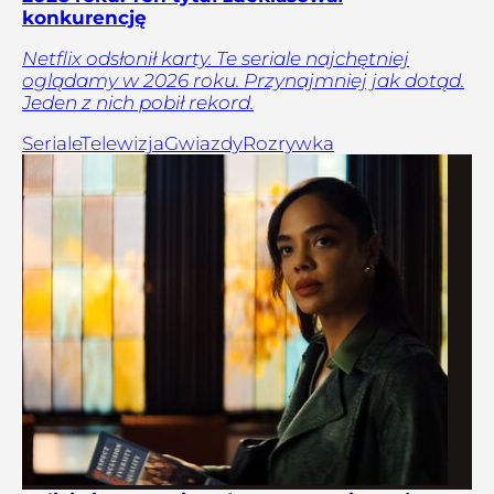
konkurencję
Netflix odsłonił karty. Te seriale najchętniej
oglądamy w 2026 roku. Przynajmniej jak dotąd.
Jeden z nich pobił rekord.
Seriale
Telewizja
Gwiazdy
Rozrywka