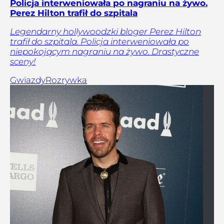
Policja interweniowała po nagraniu na żywo.
Perez Hilton trafił do szpitala
Legendarny hollywoodzki bloger Perez Hilton
trafił do szpitala. Policja interweniowała po
niepokojącym nagraniu na żywo. Drastyczne
sceny!
Gwiazdy
Rozrywka