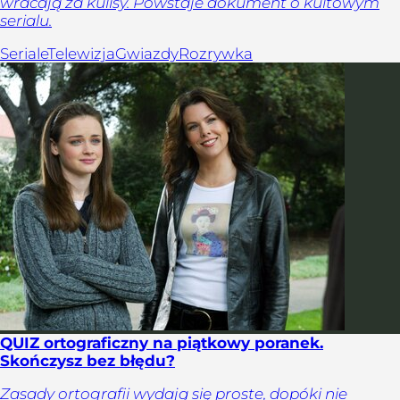
wracają za kulisy. Powstaje dokument o kultowym
serialu.
Seriale
Telewizja
Gwiazdy
Rozrywka
QUIZ ortograficzny na piątkowy poranek.
Skończysz bez błędu?
Zasady ortografii wydają się proste, dopóki nie