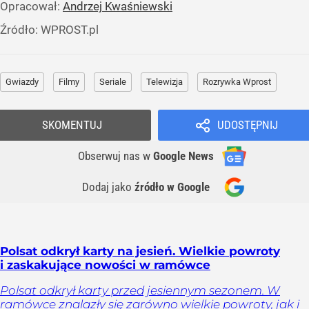
Opracował:
Andrzej Kwaśniewski
Źródło:
WPROST.pl
Gwiazdy
Filmy
Seriale
Telewizja
Rozrywka Wprost
SKOMENTUJ
UDOSTĘPNIJ
Obserwuj nas
w
Google News
Dodaj jako
źródło w Google
Polsat odkrył karty na jesień. Wielkie powroty
i zaskakujące nowości w ramówce
Polsat odkrył karty przed jesiennym sezonem. W
ramówce znalazły się zarówno wielkie powroty, jak i