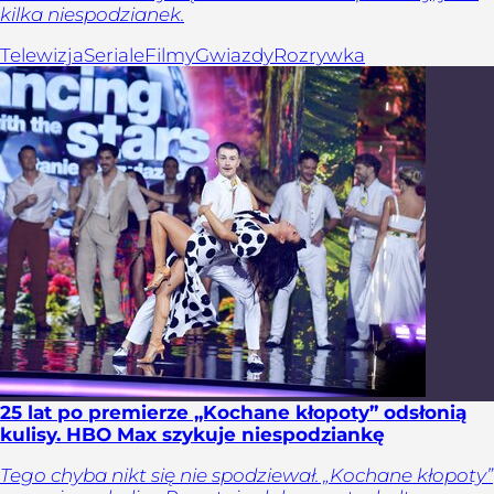
kilka niespodzianek.
Telewizja
Seriale
Filmy
Gwiazdy
Rozrywka
25 lat po premierze „Kochane kłopoty” odsłonią
kulisy. HBO Max szykuje niespodziankę
Tego chyba nikt się nie spodziewał. „Kochane kłopoty”