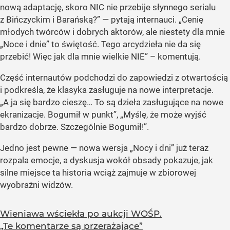
nową adaptację, skoro NIC nie przebije słynnego serialu
z Bińczyckim i Barańską?” — pytają internauci. „Cenię
młodych twórców i dobrych aktorów, ale niestety dla mnie
„Noce i dnie” to świętość. Tego arcydzieła nie da się
przebić! Więc jak dla mnie wielkie NIE” – komentują.
Część internautów podchodzi do zapowiedzi z otwartością
i podkreśla, że klasyka zasługuje na nowe interpretacje.
„A ja się bardzo cieszę… To są dzieła zasługujące na nowe
ekranizacje. Bogumił w punkt”, „Myślę, że może wyjść
bardzo dobrze. Szczególnie Bogumił!”.
Jedno jest pewne — nowa wersja „Nocy i dni” już teraz
rozpala emocje, a dyskusja wokół obsady pokazuje, jak
silne miejsce ta historia wciąż zajmuje w zbiorowej
wyobraźni widzów.
Wieniawa wściekła po aukcji WOŚP.
„Te komentarze są przerażające”