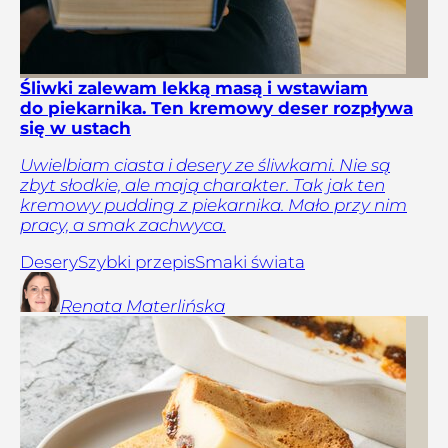
Śliwki zalewam lekką masą i wstawiam
do piekarnika. Ten kremowy deser rozpływa
się w ustach
Uwielbiam ciasta i desery ze śliwkami. Nie są
zbyt słodkie, ale mają charakter. Tak jak ten
kremowy pudding z piekarnika. Mało przy nim
pracy, a smak zachwyca.
Desery
Szybki przepis
Smaki świata
Renata
Materlińska