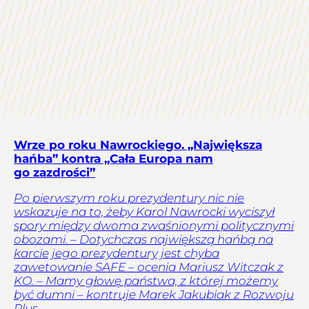
Wrze po roku Nawrockiego. „Największa
hańba” kontra „Cała Europa nam
go zazdrości”
Po pierwszym roku prezydentury nic nie
wskazuje na to, żeby Karol Nawrocki wyciszył
spory między dwoma zwaśnionymi politycznymi
obozami. – Dotychczas największą hańbą na
karcie jego prezydentury jest chyba
zawetowanie SAFE – ocenia Mariusz Witczak z
KO. – Mamy głowę państwa, z której możemy
być dumni – kontruje Marek Jakubiak z Rozwoju
Plus.