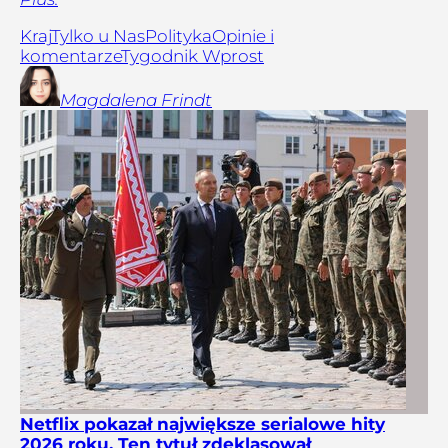
Kraj
Tylko u Nas
Polityka
Opinie i
komentarze
Tygodnik Wprost
Magdalena
Frindt
Netflix pokazał największe serialowe hity
2026 roku. Ten tytuł zdeklasował