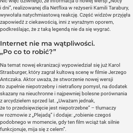
Nic więc dziwnego, że informacja o nowej wersji „Nocy
i dni”, realizowanej dla Netflixa w reżyserii Kamili Tarabury,
wywołała natychmiastową reakcję. Część widzów przyjęła
zapowiedź z ciekawością, inni z wyraźnym oporem,
podkreślając, że z taką legendą nie da się wygrać.
Internet nie ma wątpliwości.
„Po co to robić?”
Na temat nowej ekranizacji wypowiedział się już Karol
Strasburger, który zagrał kultową scenę w filmie Jerzego
Antczaka. Aktor uważa, że stworzenie nowej wersji
to zupełnie niepotrzebny i nietrafiony pomysł, na dodatek
skazany na nieuchronne i najpewniej bolesne porównania
z arcydziełem sprzed lat. „Uważam jednak,
że to przedsięwzięcie jest niepotrzebne” – tłumaczy
w rozmowie z „Plejadą” i dodaje: „robienie czegoś
podobnego w momencie, gdy ten film wciąż tak silnie
funkcjonuje, mija się z celem”.