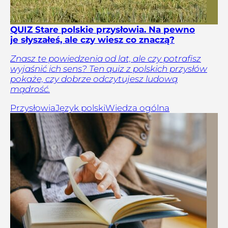
QUIZ Stare polskie przysłowia. Na pewno
je słyszałeś, ale czy wiesz co znaczą?
Znasz te powiedzenia od lat, ale czy potrafisz
wyjaśnić ich sens? Ten quiz z polskich przysłów
pokaże, czy dobrze odczytujesz ludową
mądrość.
Przysłowia
Język polski
Wiedza ogólna