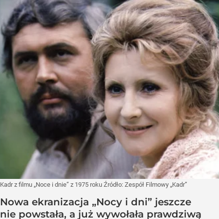
Kadr z filmu „Noce i dnie” z 1975 roku
Źródło:
Zespół Filmowy „Kadr”
Nowa ekranizacja „Nocy i dni” jeszcze
nie powstała, a już wywołała prawdziwą