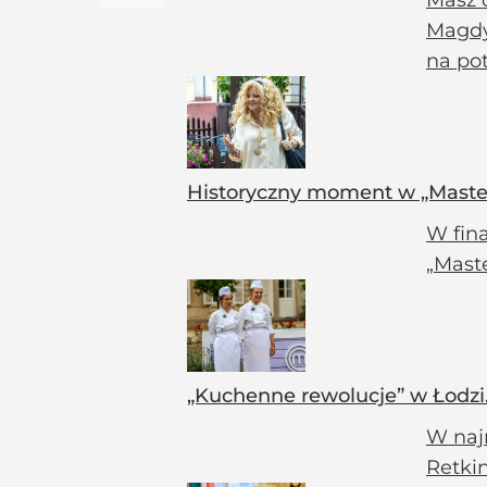
Masz d
Magdy
na pot
Historyczny moment w „MasterC
W fina
„Mast
„Kuchenne rewolucje” w Łodzi.
W naj
Retkin