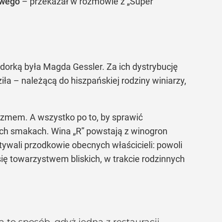
owego
– przekazał w rozmowie z „Super
dorką była Magda Gessler. Za ich dystrybucję
ła – należącą do hiszpańskiej rodziny winiarzy,
yzmem. A wszystko po to, by sprawić
ch smakach. Wina „R” powstają z winogron
ywali przodkowie obecnych właścicieli: powoli
się towarzystwem bliskich, w trakcie rodzinnych