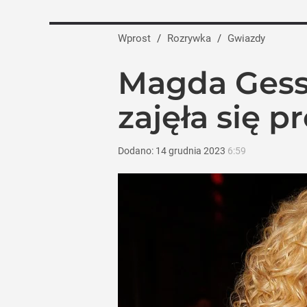
Wprost
/
Rozrywka
/
Gwiazdy
Magda Gessl
zajęła się p
Dodano:
14
grudnia
2023
6:59