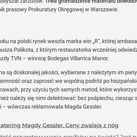
 usłyszał zarzutów.
Trwa gromadzenie materiału dowod
ik prasowy Prokuratury Okręgowej w Warszawie.
oku na polski rynek weszła marka win „R”, której ambasa
sza Palikota, z którym restauratorka wcześniej odwiedzi
iazdy TVN – winnicę Bodegas Villarrica Manor.
 są doskonałej jakości, wybierane z należytym im piet
emność oraz zaprosić we wspólną podróż po hiszpański
awach, przy użyciu tych samych metod, które wykorzyst
wnież należy się nimi delektować: bez pośpiechu, ciesząc 
mi – wówczas reklamowała Magda Gessler.
catering Magdy Gessler. Ceny zwalają z nóg