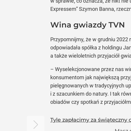
w sprawie, co oznacza, że nikt nie
Expressem” Szymon Banna, rzeczn
Wina gwiazdy TVN
Przypomnijmy, że w grudniu 2022 r
odpowiadała spółka z holdingu Janu
a także wieloletnich przyjaciół gw
– Wyselekcjonowane przez nas wina
konsumentom jak największą przyj
pielęgnowanych w tradycyjnych upr
i z szacunkiem do natury. I tak ró
obiadów czy spotkań z przyjaciół
Tyle zapłacimy za świąteczny 