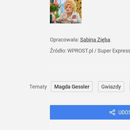
Opracowała:
Sabina Zięba
Źródło:
WPROST.pl
/
Super Expres
Magda Gessler
Gwiazdy
UDO