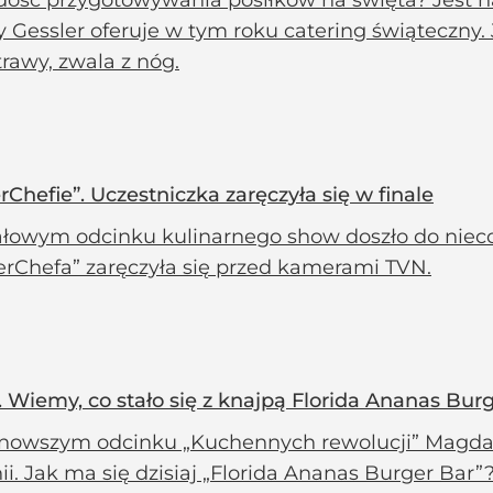
ość przygotowywania posiłków na święta? Jest na 
 Gessler oferuje w tym roku catering świąteczny.
rawy, zwala z nóg.
hefie”. Uczestniczka zaręczyła się w finale
łowym odcinku kulinarnego show doszło do niecodz
erChefa” zaręczyła się przed kamerami TVN.
 Wiemy, co stało się z knajpą Florida Ananas Bur
nowszym odcinku „Kuchennych rewolucji” Magda Ge
ii. Jak ma się dzisiaj „Florida Ananas Burger Bar”