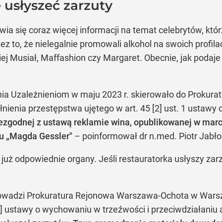
usłyszeć zarzuty
ia się coraz więcej informacji na temat celebrytów, kt
ez to, że nielegalnie promowali alkohol na swoich profil
iej Musiał, Maffashion czy Margaret. Obecnie, jak podaj
ia Uzależnieniom w maju 2023 r. skierowało do Proku
nienia przestępstwa ujętego w art. 45 [2] ust. 1 ustawy
ezgodnej z ustawą reklamie wina, opublikowanej w marc
u „Magda Gessler"
– poinformował dr n.med. Piotr Jabło
 już odpowiednie organy. Jeśli restauratorka usłyszy zar
wadzi Prokuratura Rejonowa Warszawa-Ochota w Warszaw
[2] ustawy o wychowaniu w trzeźwości i przeciwdziałaniu