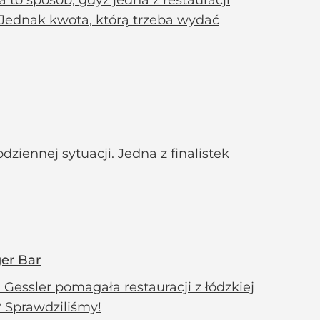
to sposób, gdyż jedna z restauracji
 Jednak kwota, którą trzeba wydać
iennej sytuacji. Jedna z finalistek
ger Bar
ssler pomagała restauracji z łódzkiej
? Sprawdziliśmy!