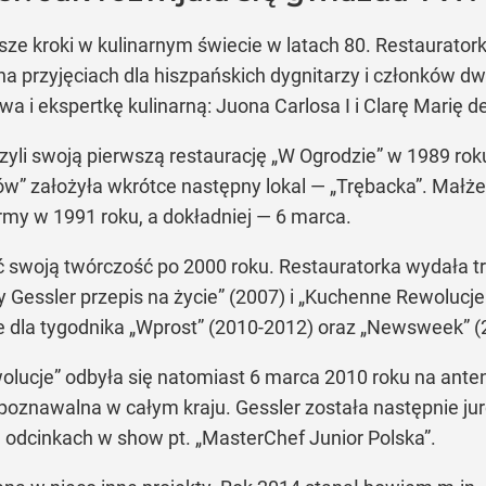
ze kroki w kulinarnym świecie w latach 80. Restaurator
na przyjęciach dla hiszpańskich dygnitarzy i członków d
a i ekspertkę kulinarną: Juona Carlosa I i Clarę Marię d
rzyli swoją pierwszą restaurację „W Ogrodzie” w 1989 r
ów” założyła wkrótce następny lokal — „Trębacka”. Małż
firmy w 1991 roku, a dokładniej — 6 marca.
swoją twórczość po 2000 roku. Restauratorka wydała trz
Gessler przepis na życie” (2007) i „Kuchenne Rewolucje
rne dla tygodnika „Wprost” (2010-2012) oraz „Newsweek” 
ucje” odbyła się natomiast 6 marca 2010 roku na anteni
poznawalna w całym kraju. Gessler została następnie jur
u odcinkach w show pt. „MasterChef Junior Polska”.