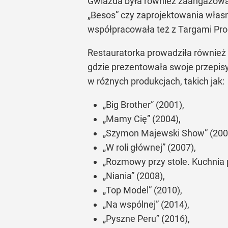
Gwiazda była również zaangażowan
„Besos” czy zaprojektowania własn
współpracowała też z Targami Prod
Restauratorka prowadziła również 
gdzie prezentowała swoje przepis
w różnych produkcjach, takich jak:
„Big Brother” (2001),
„Mamy Cię” (2004),
„Szymon Majewski Show” (200
„W roli głównej” (2007),
„Rozmowy przy stole. Kuchnia p
„Niania” (2008),
„Top Model” (2010),
„Na wspólnej” (2014),
„Pyszne Peru” (2016),