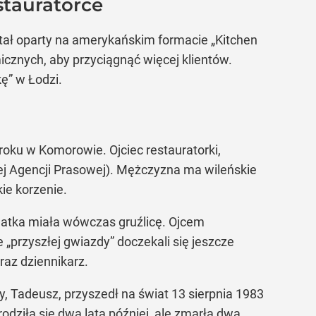
stauratorce
tał oparty na amerykańskim formacie „Kitchen
znych, aby przyciągnąć więcej klientów.
kę” w Łodzi.
roku w Komorowie. Ojciec restauratorki,
iej Agencji Prasowej). Mężczyzna ma wileńskie
ie korzenie.
atka miała wówczas gruźlicę. Ojcem
e „przyszłej gwiazdy” doczekali się jeszcze
raz dziennikarz.
y, Tadeusz, przyszedł na świat 13 sierpnia 1983
odziła się dwa lata później, ale zmarła dwa