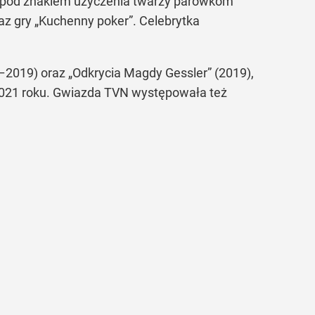
. pod znakiem użyczenia twarzy parówkom
az gry „Kuchenny poker”. Celebrytka
–2019) oraz „Odkrycia Magdy Gessler” (2019),
 2021 roku. Gwiazda TVN występowała też