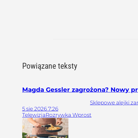
Powiązane teksty
Magda Gessler zagrożona? Nowy pr
Sklepowe alejki za
5
sie
2026
7:26
Telewizja
Rozrywka Wprost