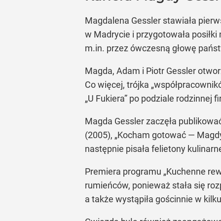
Magdalena Gessler stawiała pierws
w Madrycie i przygotowała posiłki 
m.in. przez ówczesną głowę państw
Magda, Adam i Piotr Gessler otwo
Co więcej, trójka „współpracownik
„U Fukiera” po podziale rodzinnej 
Magda Gessler zaczęła publikować 
(2005), „Kocham gotować — Magdy 
następnie pisała felietony kulina
Premiera programu „Kuchenne rewol
rumieńców, ponieważ stała się roz
a także wystąpiła gościnnie w kilk