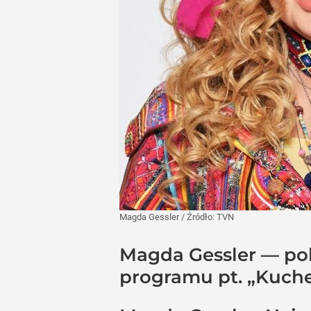
Magda Gessler
/ Źródło:
TVN
Magda Gessler — pol
programu pt. „Kuche