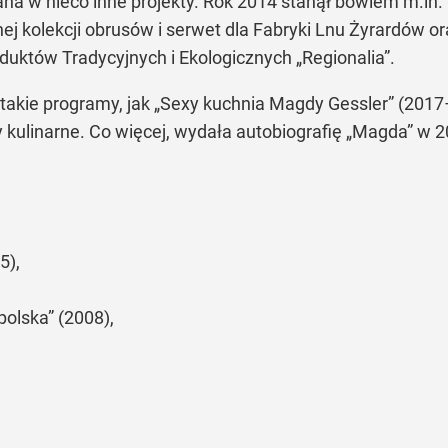
a w nieco inne projekty. Rok 2014 stanął bowiem m.in
ej kolekcji obrusów i serwet dla Fabryki Lnu Żyrardów or
uktów Tradycyjnych i Ekologicznych „Regionalia”.
takie programy, jak „Sexy kuchnia Magdy Gessler” (2017
y kulinarne. Co więcej, wydała autobiografię „Magda” w
5),
olska” (2008),