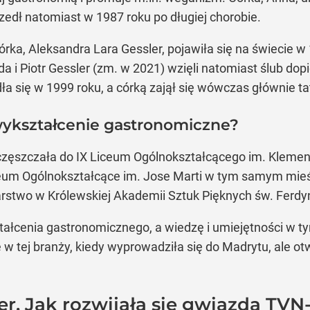
zedł natomiast w 1987 roku po długiej chorobie.
rka, Aleksandra Lara Gessler, pojawiła się na świecie w 1
a i Piotr Gessler (zm. w 2021) wzięli natomiast ślub dop
dła się w 1999 roku, a córką zajął się wówczas głównie ta
ykształcenie gastronomiczne?
zęszczała do IX Liceum Ogólnokształcącego im. Kleme
ceum Ogólnokształcące im. Jose Marti w tym samym mieś
arstwo w Królewskiej Akademii Sztuk Pięknych św. Ferd
cenia gastronomicznego, a wiedzę i umiejętności w tym 
 w tej branży, kiedy wyprowadziła się do Madrytu, ale o
er. Jak rozwijała się gwiazda TVN