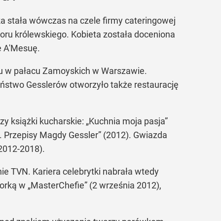
ka stała wówczas na czele firmy cateringowej
woru królewskiego. Kobieta została doceniona
e A'Mesuę.
oku w pałacu Zamoyskich w Warszawie.
eństwo Gesslerów otworzyło także restaurację
y książki kucharskie: „Kuchnia moja pasja”
. Przepisy Magdy Gessler” (2012). Gwiazda
(2012-2018).
e TVN. Kariera celebrytki nabrała wtedy
orką w „MasterChefie” (2 września 2012),