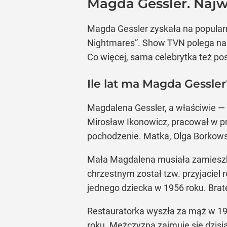
Magda Gessler. Najw
Magda Gessler zyskała na popularn
Nightmares”. Show TVN polega na 
Co więcej, sama celebrytka też posi
Ile lat ma Magda Gessle
Magdalena Gessler, a właściwie — 
Mirosław Ikonowicz, pracował w pr
pochodzenie. Matka, Olga Borkowsk
Mała Magdalena musiała zamieszka
chrzestnym został tzw. przyjaciel r
jednego dziecka w 1956 roku. Brate
Restauratorka wyszła za mąż w 1982
roku. Mężczyzna zajmuje się dzisia