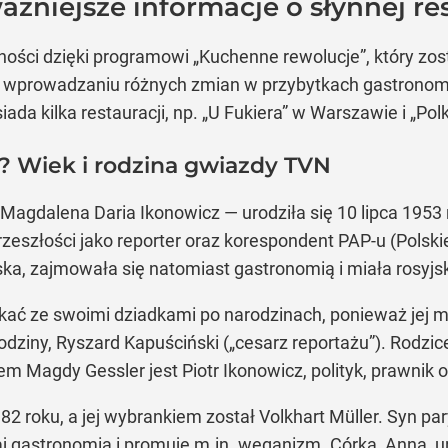
ażniejsze informacje o słynnej re
ości dzięki programowi „Kuchenne rewolucje”, który zos
wprowadzaniu różnych zmian w przybytkach gastronomic
ada kilka restauracji, np. „U Fukiera” w Warszawie i „Pol
r? Wiek i rodzina gwiazdy TVN
Magdalena Daria Ikonowicz — urodziła się 10 lipca 1953 
zeszłości jako reporter oraz korespondent PAP-u (Polsk
a, zajmowała się natomiast gastronomią i miała rosyjsk
ć ze swoimi dziadkami po narodzinach, ponieważ jej m
odziny, Ryszard Kapuściński („cesarz reportażu”). Rodzic
m Magdy Gessler jest Piotr Ikonowicz, polityk, prawnik o
 roku, a jej wybrankiem został Volkhart Müller. Syn par
j gastronomią i promuje m.in. weganizm. Córka, Anna, ur