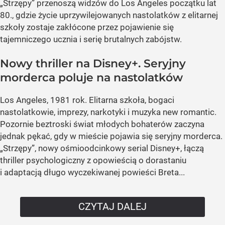
„Strzępy” przenoszą widzów do Los Angeles początku lat
80., gdzie życie uprzywilejowanych nastolatków z elitarnej
szkoły zostaje zakłócone przez pojawienie się
tajemniczego ucznia i serię brutalnych zabójstw.
Nowy thriller na Disney+. Seryjny
morderca poluje na nastolatków
Los Angeles, 1981 rok. Elitarna szkoła, bogaci
nastolatkowie, imprezy, narkotyki i muzyka new romantic.
Pozornie beztroski świat młodych bohaterów zaczyna
jednak pękać, gdy w mieście pojawia się seryjny morderca.
„Strzępy”, nowy ośmioodcinkowy serial Disney+, łączą
thriller psychologiczny z opowieścią o dorastaniu
i adaptacją długo wyczekiwanej powieści Breta...
CZYTAJ DALEJ