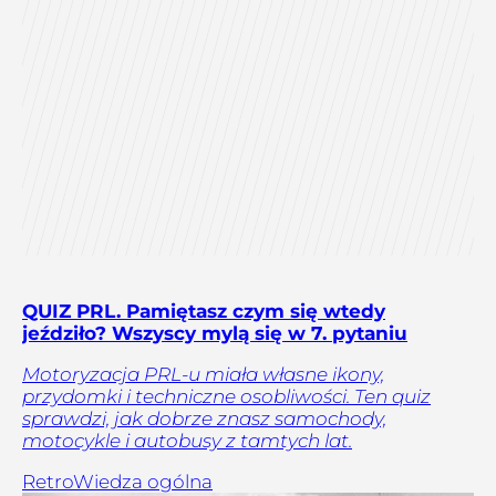
QUIZ PRL. Pamiętasz czym się wtedy
jeździło? Wszyscy mylą się w 7. pytaniu
Motoryzacja PRL-u miała własne ikony,
przydomki i techniczne osobliwości. Ten quiz
sprawdzi, jak dobrze znasz samochody,
motocykle i autobusy z tamtych lat.
Retro
Wiedza ogólna