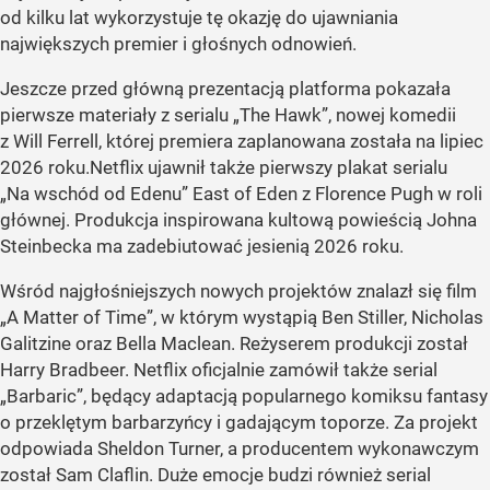
od kilku lat wykorzystuje tę okazję do ujawniania
największych premier i głośnych odnowień.
Jeszcze przed główną prezentacją platforma pokazała
pierwsze materiały z serialu „The Hawk”, nowej komedii
z Will Ferrell, której premiera zaplanowana została na lipiec
2026 roku.Netflix ujawnił także pierwszy plakat serialu
„Na wschód od Edenu” East of Eden z Florence Pugh w roli
głównej. Produkcja inspirowana kultową powieścią Johna
Steinbecka ma zadebiutować jesienią 2026 roku.
Wśród najgłośniejszych nowych projektów znalazł się film
„A Matter of Time”, w którym wystąpią Ben Stiller, Nicholas
Galitzine oraz Bella Maclean. Reżyserem produkcji został
Harry Bradbeer. Netflix oficjalnie zamówił także serial
„Barbaric”, będący adaptacją popularnego komiksu fantasy
o przeklętym barbarzyńcy i gadającym toporze. Za projekt
odpowiada Sheldon Turner, a producentem wykonawczym
został Sam Claflin. Duże emocje budzi również serial