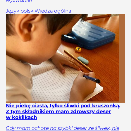
Język polski
Wiedza ogólna
Nie piekę ciasta, tylko śliwki pod kruszonką.
Z tym składnikiem mam zdrowszy deser
w kokilkach
Gdy mam ochotę na szybki deser ze śliwek, nie