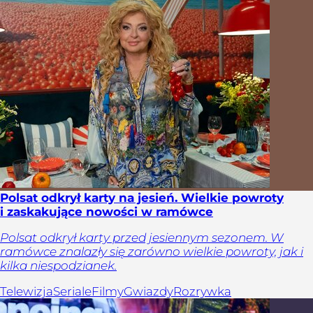
Polsat odkrył karty na jesień. Wielkie powroty
i zaskakujące nowości w ramówce
Polsat odkrył karty przed jesiennym sezonem. W
ramówce znalazły się zarówno wielkie powroty, jak i
kilka niespodzianek.
Telewizja
Seriale
Filmy
Gwiazdy
Rozrywka