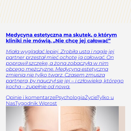
Medycyna estetyczna ma skutek, o którym
kliniki nie mówią. „Nie chcę jej całować”
Miała wyglądać lepiej. Zrobiła usta i nagle jej
partner przestał mieć ochotę ją całować. On
poprawił szczękę, a żona zobaczyła w nim
obcego mężczyznę. Medycyna estetyczna
zmienia nie tylko twarz. Czasem zmusza
partnera, by nauczył się jej – i człowieka, którego
kocha – zupełnie od nowa.
Opinie i komentarze
Psychologia
Życie
Tylko u
Nas
Tygodnik Wprost