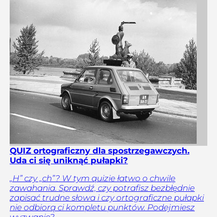
QUIZ ortograficzny dla spostrzegawczych.
Uda ci się uniknąć pułapki?
„H” czy „ch”? W tym quizie łatwo o chwilę
zawahania. Sprawdź, czy potrafisz bezbłędnie
zapisać trudne słowa i czy ortograficzne pułapki
nie odbiorą ci kompletu punktów. Podejmiesz
wyzwanie?