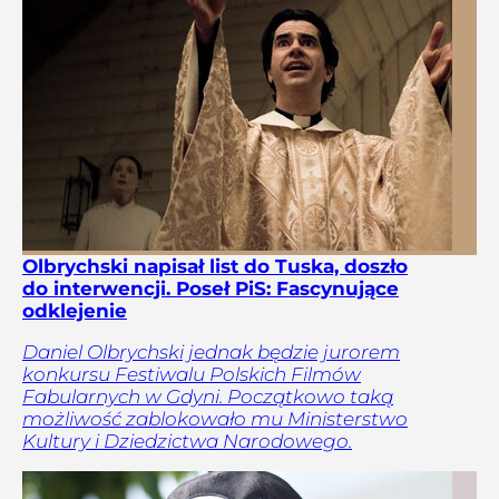
Olbrychski napisał list do Tuska, doszło
do interwencji. Poseł PiS: Fascynujące
odklejenie
Daniel Olbrychski jednak będzie jurorem
konkursu Festiwalu Polskich Filmów
Fabularnych w Gdyni. Początkowo taką
możliwość zablokowało mu Ministerstwo
Kultury i Dziedzictwa Narodowego.