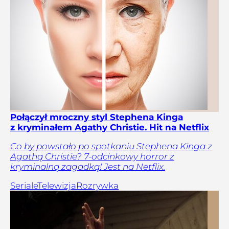
Połączył mroczny styl Stephena Kinga
z kryminałem Agathy Christie. Hit na Netflix
Co by powstało po spotkaniu Stephena Kinga z
Agathą Christie? 7-odcinkowy horror z
kryminalną zagadką! Jest na Netflix.
Seriale
Telewizja
Rozrywka