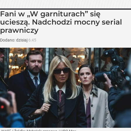
Fani w „W garniturach” się
ucieszą. Nadchodzi mocny serial
prawniczy
Dodano:
dzisiaj
6:45