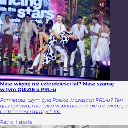
Masz więcej niż czterdzieści lat? Masz szansę
w tym QUIZIE o PRL-u
Pamiętasz, czym żyła Polska w czasach PRL-u? Ten
quiz sprawdzi nie tylko wspomnienia, ale też wiedzę o
codzienności tamtych lat.
Retro
Historia