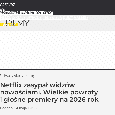
PRZEJDŹ
NA
ROZRYWKA WPROST
STRONĘ
FILMY
SERIALE
GWIAZDY
TELEWIZJA
QUIZY
GALERIE
GŁÓWNĄ
FILMY
WPROST.PL
UBSKRYBUJ
ZALOGUJ
MENU
Rozrywka
/
Filmy
Netflix zasypał widzów
nowościami. Wielkie powroty
i głośne premiery na 2026 rok
Dodano:
14
maja
14:06