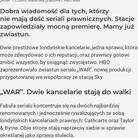
„WAR”
/ Źródło:
Materiały prasowe
/
HBO Max
Dobra wiadomość dla tych, którzy
nie mają dość seriali prawnicznych. Stacje
zapowiedziały mocną premierę. Mamy już
zwiastun.
Dwie prestiżowe londyńskie kancelarie, jedna sprawa, która
może zdecydować o ich reputacji, oraz prawnicy gotowi
zrobić wszystko, by osiągnąć zwycięstwo. HBO
zaprezentowało zwiastun serialu „WAR”, nowej produkcji
przygotowanej we współpracy ze stacją Sky.
„WAR”. Dwie kancelarie stają do walki
Fabuła serialu koncentruje się na dwóch najbardziej
renomowanych i jednocześnie rywalizujących ze sobą
londyńskich kancelariach prawnych: Cathcarts oraz Taylor
& Byrne. Obie strony stają naprzeciw siebie w sprawie
określanej jako sprawa stulecia.