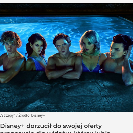
„Strzępy”
/ Źródło:
Disney+
Disney+ dorzucił do swojej oferty