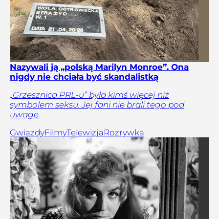
Nazywali ją „polską Marilyn Monroe”. Ona
nigdy nie chciała być skandalistką
„Grzesznica PRL-u” była kimś więcej niż
symbolem seksu. Jej fani nie brali tego pod
uwagę.
Gwiazdy
Filmy
Telewizja
Rozrywka