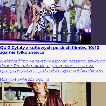
QUIZ Cytaty z kultowych polskich filmów. 10/10
zgarnie tylko znawca
Niektóre filmowe teksty weszły do naszego języka na
dobre. Ten quiz pokaże, czy rozpoznasz kultowe
cytaty i przypiszesz je do właściwych polskich filmów.
Rozrywka
Wiedza ogólna