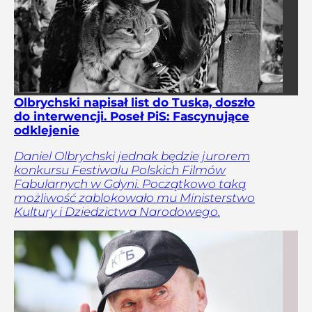
Olbrychski napisał list do Tuska, doszło
do interwencji. Poseł PiS: Fascynujące
odklejenie
Daniel Olbrychski jednak będzie jurorem
konkursu Festiwalu Polskich Filmów
Fabularnych w Gdyni. Początkowo taką
możliwość zablokowało mu Ministerstwo
Kultury i Dziedzictwa Narodowego.