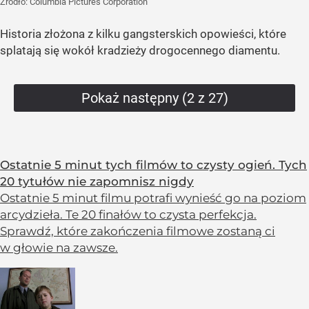
Żródło:
Columbia Pictures Corporation
Historia złożona z kilku gangsterskich opowieści, które
splatają się wokół kradzieży drogocennego diamentu.
Pokaż następny (2 z 27)
Ostatnie 5 minut tych filmów to czysty ogień. Tych
20 tytułów nie zapomnisz nigdy
Ostatnie 5 minut filmu potrafi wynieść go na poziom
arcydzieła. Te 20 finałów to czysta perfekcja.
Sprawdź, które zakończenia filmowe zostaną ci
w głowie na zawsze.