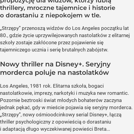
propozycję dla widzów, którzy lubią
thrillery, mroczne tajemnice i historie
o dorastaniu z niepokojem w tle.
„Strzępy” przenoszą widzów do Los Angeles początku lat
80., gdzie życie uprzywilejowanych nastolatków z elitarnej
szkoły zostaje zakłócone przez pojawienie się
tajemniczego ucznia i serię brutalnych zabójstw.
Nowy thriller na Disney+. Seryjny
morderca poluje na nastolatków
Los Angeles, 1981 rok. Elitarna szkoła, bogaci
nastolatkowie, imprezy, narkotyki i muzyka new romantic.
Pozornie beztroski świat młodych bohaterów zaczyna
jednak pękać, gdy w mieście pojawia się seryjny morderca.
„Strzępy”, nowy ośmioodcinkowy serial Disney+, łączą
thriller psychologiczny z opowieścią o dorastaniu
i adaptacją długo wyczekiwanej powieści Breta...