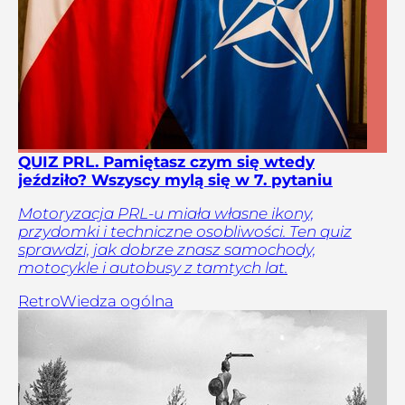
QUIZ PRL. Pamiętasz czym się wtedy
jeździło? Wszyscy mylą się w 7. pytaniu
Motoryzacja PRL-u miała własne ikony,
przydomki i techniczne osobliwości. Ten quiz
sprawdzi, jak dobrze znasz samochody,
motocykle i autobusy z tamtych lat.
Retro
Wiedza ogólna