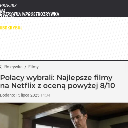
PRZEJDŹ
NA
ROZRYWKA WPROST
STRONĘ
FILMY
SERIALE
GWIAZDY
TELEWIZJA
QUIZY
GALERIE
GŁÓWNĄ
WPROST.PL
UBSKRYBUJ
ZALOGUJ
MENU
Rozrywka
/
Filmy
Polacy wybrali: Najlepsze filmy
na Netflix z oceną powyżej 8/10
Dodano:
15
lipca
2025
14:34