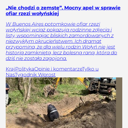
„Nie chodzi o zemstę”. Mocny apel w sprawie
ofiar rzezi wołyńskiej
W Buenos Aires potomkowie ofiar rzezi
wołyńskiej wciąż pokazują rodzinne zdjęcia i
listy, wspominając bliskich zamordowanych z
niezwykłym okrucieństwem. Ich dramat
przypomina, że dla wielu rodzin Wołyń nie jest
historią zamkniętą, lecz bolesną raną, która do
dziś nie została zagojona.
Kraj
Polityka
Opinie i komentarze
Tylko u
Nas
Tygodnik Wprost