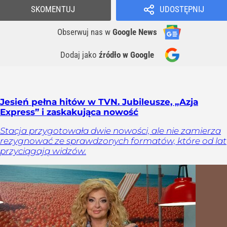
SKOMENTUJ
UDOSTĘPNIJ
Obserwuj nas
w
Google News
Dodaj jako
źródło w Google
Jesień pełna hitów w TVN. Jubileusze, „Azja
Express” i zaskakująca nowość
Stacja przygotowała dwie nowości, ale nie zamierza
rezygnować ze sprawdzonych formatów, które od lat
przyciągają widzów.