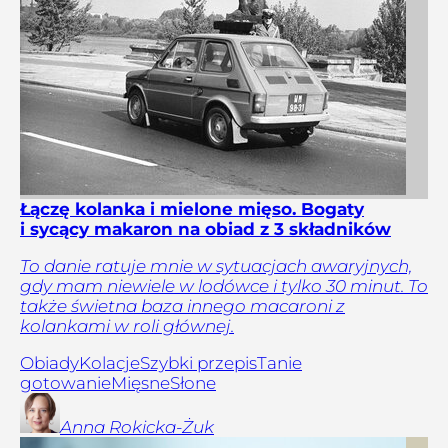
Łączę kolanka i mielone mięso. Bogaty
i sycący makaron na obiad z 3 składników
To danie ratuje mnie w sytuacjach awaryjnych,
gdy mam niewiele w lodówce i tylko 30 minut. To
także świetna baza innego macaroni z
kolankami w roli głównej.
Obiady
Kolacje
Szybki przepis
Tanie
gotowanie
Mięsne
Słone
Anna
Rokicka-Żuk