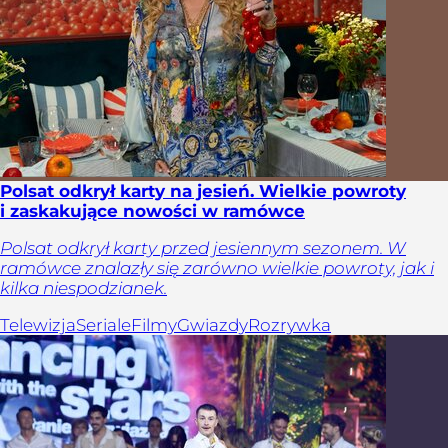
Polsat odkrył karty na jesień. Wielkie powroty
i zaskakujące nowości w ramówce
Polsat odkrył karty przed jesiennym sezonem. W
ramówce znalazły się zarówno wielkie powroty, jak i
kilka niespodzianek.
Telewizja
Seriale
Filmy
Gwiazdy
Rozrywka