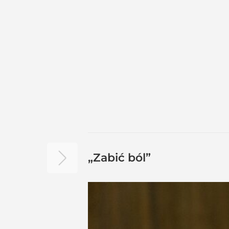
„Zabić ból”