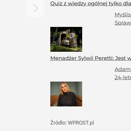
Quiz z wiedzy ogólnej tylko dl
Myślis
Spraw
Menadżer Sylwii Peretti: Jest w
Adam Z
24-let
Źródło:
WPROST.pl