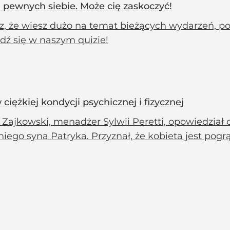
a pewnych siebie. Może cię zaskoczyć!
z, że wiesz dużo na temat bieżących wydarzeń, pop
dź się w naszym quizie!
 ciężkiej kondycji psychicznej i fizycznej
ajkowski, menadżer Sylwii Peretti, opowiedział o s
niego syna Patryka. Przyznał, że kobieta jest pogr