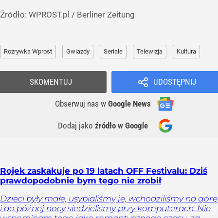
Źródło:
WPROST.pl
/
Berliner Zeitung
Rozrywka Wprost
Gwiazdy
Seriale
Telewizja
Kultura
SKOMENTUJ
UDOSTĘPNIJ
Obserwuj nas
w
Google News
Dodaj jako
źródło w Google
Rojek zaskakuje po 19 latach OFF Festivalu: Dziś
prawdopodobnie bym tego nie zrobił
Dzieci były małe, usypialiśmy je, wchodziliśmy na górę
i do późnej nocy siedzieliśmy przy komputerach. Nie