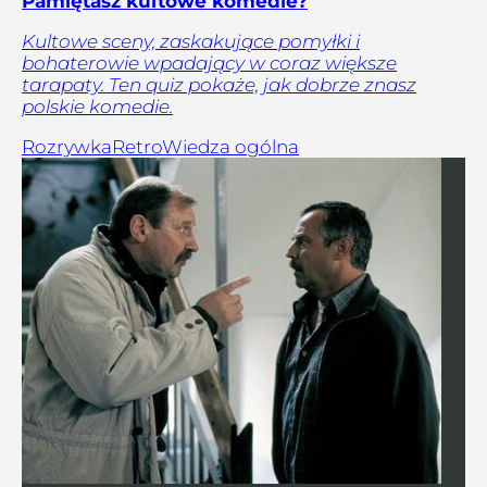
Pamiętasz kultowe komedie?
Kultowe sceny, zaskakujące pomyłki i
bohaterowie wpadający w coraz większe
tarapaty. Ten quiz pokaże, jak dobrze znasz
polskie komedie.
Rozrywka
Retro
Wiedza ogólna