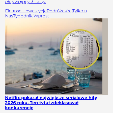
ukrywających ceny.
Finanse i inwestycje
Podróże
Kraj
Tylko u
Nas
Tygodnik Wprost
Netflix pokazał największe serialowe hity
2026 roku. Ten tytuł zdeklasował
konkurencję