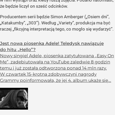
w nim wystąpi oraz kiedy ruszą zdjęcia. Podano natomiast,
że będzie liczył on sześć odcinków.
Producentem serii będzie Simon Amberger („Osiem dni”,
„Katakumby”, „303”). Według „Variety”, produkcja ma być
raczej „fikcyjną interpretacją tego, co mogło się wydarzyć”.
Jest nowa piosenka Adele! Teledysk nawiązuje
do hitu „Hello”?
Nowy singiel Adele, piosenka zatytułowana „Easy On
Me”, zadebiutowała na YouTube zaledwie 8 godzin
temu i już została odtworzona ponad 14 mln razy.
W czwartek 15-krotna zdobywczyni nagrody
Grammy poinformowała, że jej 4. album ukaże się...