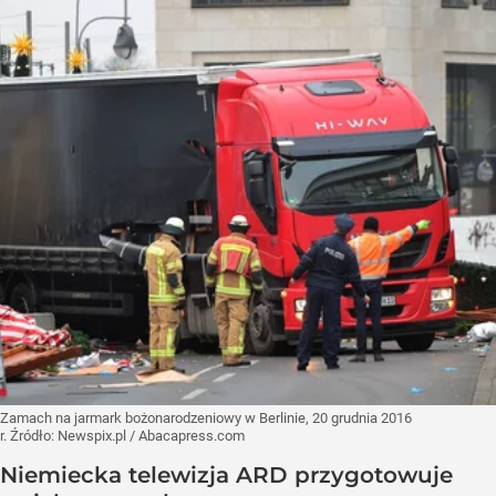
Zamach na jarmark bożonarodzeniowy w Berlinie, 20 grudnia 2016
r.
Źródło:
Newspix.pl
/
Abacapress.com
Niemiecka telewizja ARD przygotowuje