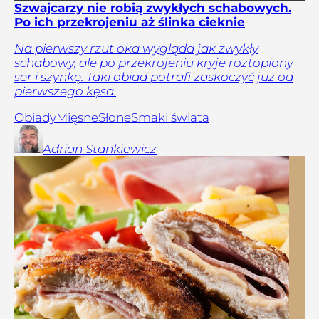
Szwajcarzy nie robią zwykłych schabowych.
Po ich przekrojeniu aż ślinka cieknie
Na pierwszy rzut oka wygląda jak zwykły
schabowy, ale po przekrojeniu kryje roztopiony
ser i szynkę. Taki obiad potrafi zaskoczyć już od
pierwszego kęsa.
Obiady
Mięsne
Słone
Smaki świata
Adrian
Stankiewicz