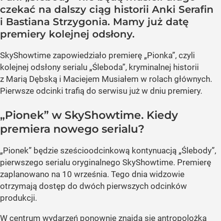
czekać na dalszy ciąg historii Anki Serafin
i Bastiana Strzygonia. Mamy już datę
premiery kolejnej odsłony.
SkyShowtime zapowiedziało premierę „Pionka”, czyli
kolejnej odsłony serialu „Śleboda”, kryminalnej historii
z Marią Dębską i Maciejem Musiałem w rolach głównych.
Pierwsze odcinki trafią do serwisu już w dniu premiery.
„Pionek” w SkyShowtime. Kiedy
premiera nowego serialu?
„Pionek” będzie sześcioodcinkową kontynuacją „Ślebody”,
pierwszego serialu oryginalnego SkyShowtime. Premierę
zaplanowano na 10 września. Tego dnia widzowie
otrzymają dostęp do dwóch pierwszych odcinków
produkcji.
W centrum wydarzeń ponownie znajdą się antropolożka