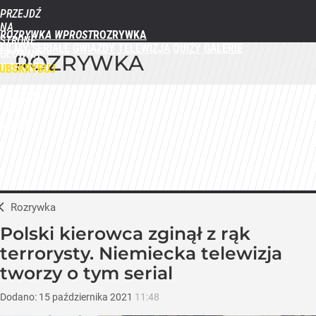
PRZEJDŹ
NA
ROZRYWKA WPROST
STRONĘ
FILMY
SERIALE
GWIAZDY
TELEWIZJA
QUIZY
GALERIE
GŁÓWNĄ
ROZRYWKA
WPROST.PL
UBSKRYBUJ
ZALOGUJ
MENU
Rozrywka
Polski kierowca zginął z rąk
terrorysty. Niemiecka telewizja
tworzy o tym serial
Dodano:
15
października
2021
11:48