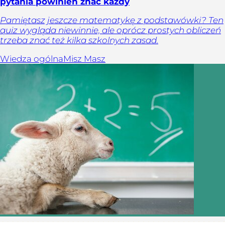
pytania powinien znać każdy
Pamiętasz jeszcze matematykę z podstawówki? Ten
quiz wygląda niewinnie, ale oprócz prostych obliczeń
trzeba znać też kilka szkolnych zasad.
Wiedza ogólna
Misz Masz