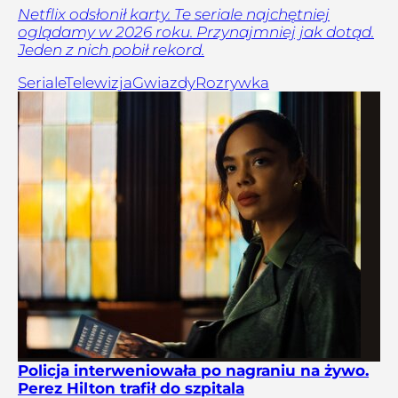
Netflix odsłonił karty. Te seriale najchętniej
oglądamy w 2026 roku. Przynajmniej jak dotąd.
Jeden z nich pobił rekord.
Seriale
Telewizja
Gwiazdy
Rozrywka
Policja interweniowała po nagraniu na żywo.
Perez Hilton trafił do szpitala