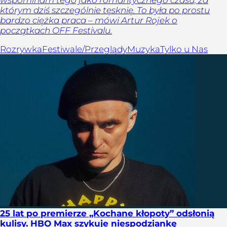
wspominam tego jako romantycznego czasu, za
którym dziś szczególnie tęsknię. To była po prostu
bardzo ciężka praca – mówi Artur Rojek o
początkach OFF Festivalu.
Rozrywka
Festiwale/Przeglądy
Muzyka
Tylko u Nas
25 lat po premierze „Kochane kłopoty” odsłonią
kulisy. HBO Max szykuje niespodziankę