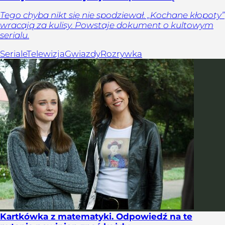
Tego chyba nikt się nie spodziewał. „Kochane kłopoty”
wracają za kulisy. Powstaje dokument o kultowym
serialu.
Seriale
Telewizja
Gwiazdy
Rozrywka
Kartkówka z matematyki. Odpowiedź na te