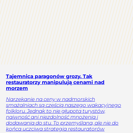
Tajemnica paragonów grozy. Tak
restauratorzy manipulują cenami nad
morzem
Narzekanie na ceny w nadmorskich
smażalniach są częścią naszego wakacyjnego
folkloru. Jednak to nie głupota turystów,
naiwność ani niezdolność mnożenia i
dodawania do stu. To przemyślana, ale nie do
końca uczciwa strategia restauratorów