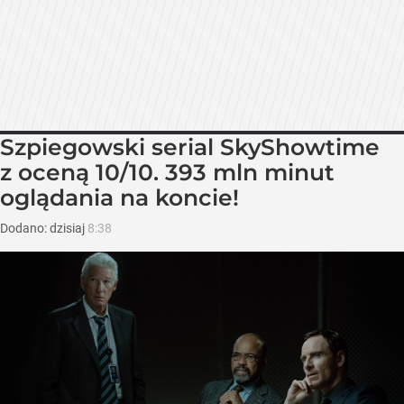
Szpiegowski serial SkyShowtime
z oceną 10/10. 393 mln minut
oglądania na koncie!
Dodano:
dzisiaj
8:38