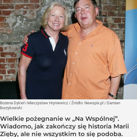
Bożena Dykiel i Mieczysław Hryniewicz
/ Źródło:
Newspix.pl
/
Damian
Burzykowski
Wielkie pożegnanie w „Na Wspólnej”.
Wiadomo, jak zakończy się historia Marii
Zięby, ale nie wszystkim to się podoba.