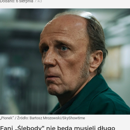
Dodano:
6
sierpnia
7:43
„Pionek”
/ Źródło:
Bartosz Mrozowski/SkyShowtime
Fani „Ślebody” nie będą musieli długo