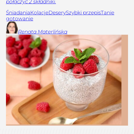
połączyć 2 składniki.
Śniadania
Kolacje
Desery
Szybki przepis
Tanie
gotowanie
Renata
Materlińska