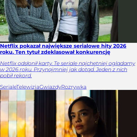
Netflix pokazał największe serialowe hity 2026
roku. Ten tytuł zdeklasował konkurencję
Netflix odsłonił karty. Te seriale najchętniej oglądamy
w 2026 roku. Przynajmniej jak dotąd. Jeden z nich
pobił rekord.
Seriale
Telewizja
Gwiazdy
Rozrywka