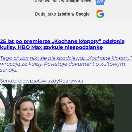
Obserwuj nas
w
Google News
Dodaj jako
źródło w Google
25 lat po premierze „Kochane kłopoty” odsłonią
kulisy. HBO Max szykuje niespodziankę
Tego chyba nikt się nie spodziewał. „Kochane kłopoty”
wracają za kulisy. Powstaje dokument o kultowym
serialu.
Seriale
Telewizja
Gwiazdy
Rozrywka