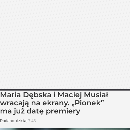
Maria Dębska i Maciej Musiał
wracają na ekrany. „Pionek”
ma już datę premiery
Dodano:
dzisiaj
7:43