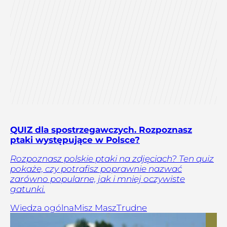
QUIZ dla spostrzegawczych. Rozpoznasz
ptaki występujące w Polsce?
Rozpoznasz polskie ptaki na zdjęciach? Ten quiz
pokaże, czy potrafisz poprawnie nazwać
zarówno popularne, jak i mniej oczywiste
gatunki.
Wiedza ogólna
Misz Masz
Trudne