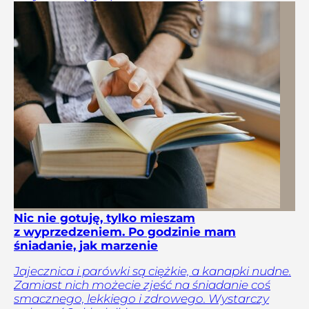
Nic nie gotuję, tylko mieszam
z wyprzedzeniem. Po godzinie mam
śniadanie, jak marzenie
Jajecznica i parówki są ciężkie, a kanapki nudne.
Zamiast nich możecie zjeść na śniadanie coś
smacznego, lekkiego i zdrowego. Wystarczy