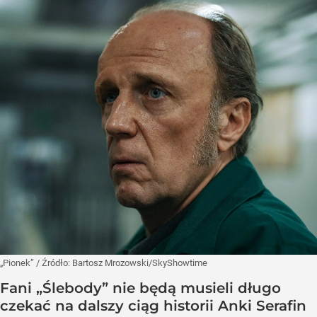
„Pionek”
/ Źródło:
Bartosz Mrozowski/SkyShowtime
Fani „Ślebody” nie będą musieli długo
czekać na dalszy ciąg historii Anki Serafin