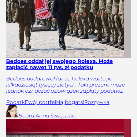
Bedoes oddał jej swojego Rolexa. Może
zapłacić nawet 11 tys. zł podatku
Bedoes podarował fance Rolexa wartego
kilkadziesiąt tysięcy złotych. Taki prezent może
jednak oznaczać obowiązek zapłaty podatku.
Podatki
Twój portfel
Najbogatsi
Rozrywka
Beata Anna
Święcicka