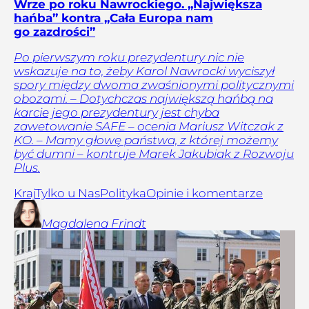
Wrze po roku Nawrockiego. „Największa
hańba” kontra „Cała Europa nam
go zazdrości”
Po pierwszym roku prezydentury nic nie
wskazuje na to, żeby Karol Nawrocki wyciszył
spory między dwoma zwaśnionymi politycznymi
obozami. – Dotychczas największą hańbą na
karcie jego prezydentury jest chyba
zawetowanie SAFE – ocenia Mariusz Witczak z
KO. – Mamy głowę państwa, z której możemy
być dumni – kontruje Marek Jakubiak z Rozwoju
Plus.
Kraj
Tylko u Nas
Polityka
Opinie i komentarze
Magdalena
Frindt