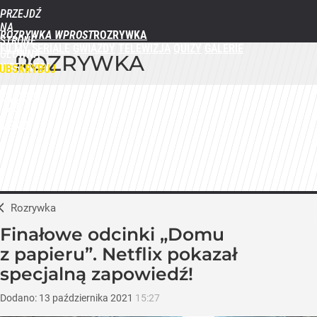
PRZEJDŹ
NA
ROZRYWKA WPROST
STRONĘ
FILMY
SERIALE
GWIAZDY
TELEWIZJA
QUIZY
GALERIE
GŁÓWNĄ
ROZRYWKA
WPROST.PL
UBSKRYBUJ
ZALOGUJ
MENU
Rozrywka
Finałowe odcinki „Domu
z papieru”. Netflix pokazał
specjalną zapowiedź!
Dodano:
13
października
2021
15:27