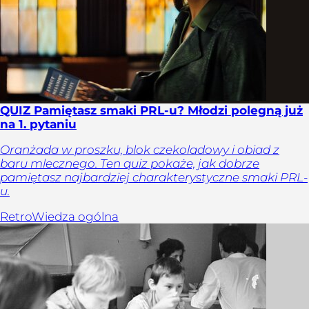
QUIZ Pamiętasz smaki PRL-u? Młodzi polegną już
na 1. pytaniu
Oranżada w proszku, blok czekoladowy i obiad z
baru mlecznego. Ten quiz pokaże, jak dobrze
pamiętasz najbardziej charakterystyczne smaki PRL-
u.
Retro
Wiedza ogólna