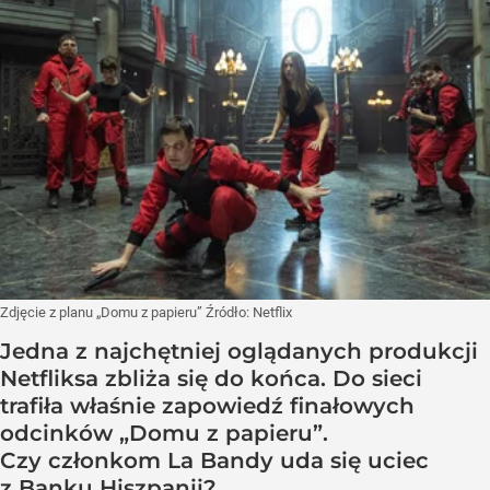
Zdjęcie z planu „Domu z papieru”
Źródło:
Netflix
Jedna z najchętniej oglądanych produkcji
Netfliksa zbliża się do końca. Do sieci
trafiła właśnie zapowiedź finałowych
odcinków „Domu z papieru”.
Czy członkom La Bandy uda się uciec
z Banku Hiszpanii?