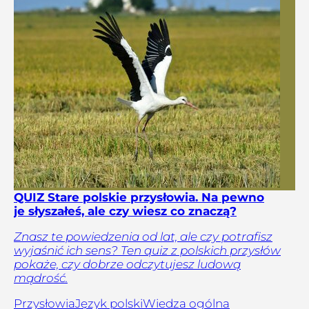
QUIZ Stare polskie przysłowia. Na pewno
je słyszałeś, ale czy wiesz co znaczą?
Znasz te powiedzenia od lat, ale czy potrafisz
wyjaśnić ich sens? Ten quiz z polskich przysłów
pokaże, czy dobrze odczytujesz ludową
mądrość.
Przysłowia
Język polski
Wiedza ogólna