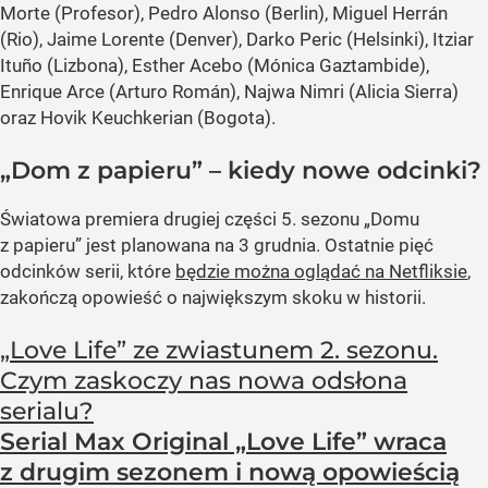
Morte (Profesor), Pedro Alonso (Berlin), Miguel Herrán
(Rio), Jaime Lorente (Denver), Darko Peric (Helsinki), Itziar
Ituño (Lizbona), Esther Acebo (Mónica Gaztambide),
Enrique Arce (Arturo Román), Najwa Nimri (Alicia Sierra)
oraz Hovik Keuchkerian (Bogota).
„Dom z papieru” – kiedy nowe odcinki?
Światowa premiera drugiej części 5. sezonu „Domu
z papieru” jest planowana na 3 grudnia. Ostatnie pięć
odcinków serii, które
będzie można oglądać na Netfliksie
,
zakończą opowieść o największym skoku w historii.
„Love Life” ze zwiastunem 2. sezonu.
Czym zaskoczy nas nowa odsłona
serialu?
Serial Max Original „Love Life” wraca
z drugim sezonem i nową opowieścią