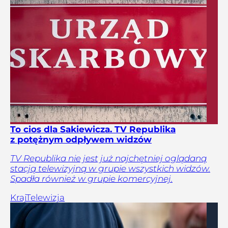
To cios dla Sakiewicza. TV Republika
z potężnym odpływem widzów
TV Republika nie jest już najchętniej oglądaną
stacją telewizyjną w grupie wszystkich widzów.
Spadła również w grupie komercyjnej.
Kraj
Telewizja