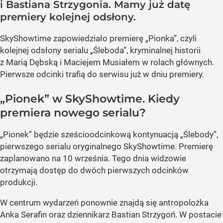
i Bastiana Strzygonia. Mamy już datę
premiery kolejnej odsłony.
SkyShowtime zapowiedziało premierę „Pionka”, czyli
kolejnej odsłony serialu „Śleboda”, kryminalnej historii
z Marią Dębską i Maciejem Musiałem w rolach głównych.
Pierwsze odcinki trafią do serwisu już w dniu premiery.
„Pionek” w SkyShowtime. Kiedy
premiera nowego serialu?
„Pionek” będzie sześcioodcinkową kontynuacją „Ślebody”,
pierwszego serialu oryginalnego SkyShowtime. Premierę
zaplanowano na 10 września. Tego dnia widzowie
otrzymają dostęp do dwóch pierwszych odcinków
produkcji.
W centrum wydarzeń ponownie znajdą się antropolożka
Anka Serafin oraz dziennikarz Bastian Strzygoń. W postacie