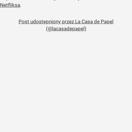
Netfliksa
.
Post udostępniony przez La Casa de Papel
(@lacasadepapel)