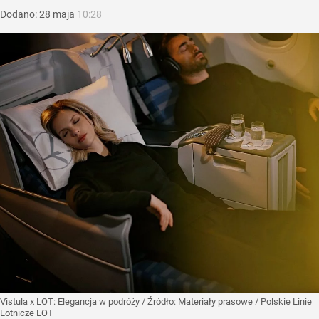
Dodano:
28
maja
10:28
Vistula x LOT: Elegancja w podróży
/ Źródło:
Materiały prasowe
/
Polskie Linie
Lotnicze LOT